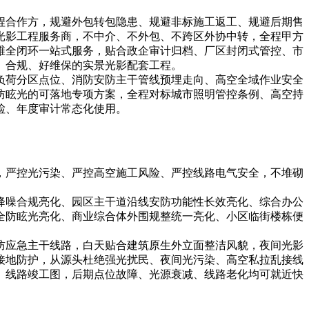
程合作方，规避外包转包隐患、规避非标施工返工、规避后期售
光影工程服务商，不中介、不外包、不跨区外协中转，全程甲方
维全闭环一站式服务，贴合政企审计归档、厂区封闭式管控、市
、合规、好维保的实景光影配套工程。
负荷分区点位、消防安防主干管线预埋走向、高空全域作业安全
防眩光的可落地专项方案，全程对标城市照明管控条例、高空持
检、年度审计常态化使用。
，严控光污染、严控高空施工风险、严控线路电气安全，不堆砌
降噪合规亮化、园区主干道沿线安防功能性长效亮化、综合办公
全防眩光亮化、商业综合体外围规整统一亮化、小区临街楼栋便
防应急主干线路，白天贴合建筑原生外立面整洁风貌，夜间光影
接地防护，从源头杜绝强光扰民、夜间光污染、高空私拉乱接线
、线路竣工图，后期点位故障、光源衰减、线路老化均可就近快