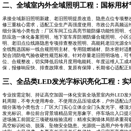
二、全域室内外全域照明工程：国标用材
承接全域新旧照明新建、老旧照明提质改造、隐患点位专项整
修三重核心需求，适配工业生产高强度使用、市政公共高频运
细分落地小类包含：厂区车间工位高亮节能防爆功能性照明、
防应急一体化备案照明、地下室车库防潮防爆合规照明、小区
明、老旧点位线路隐患专项排查整改照明、高能耗老旧光源全
全线甄选国标一线合规照明主材、专用阻燃辅材、防水密封适
契合消防电气验收硬性规范标准。针对存量老旧照明场地，可
位、合规整改，切实降低后续月度用电能耗、年度运维人工成
保，报修响应快、排查故障准、复原有保障，长期省心适配正
三、全品类LED发光字标识亮化工程：
专业按需定制、持证高空加固一体化安装全场景室内外LED
耗周期，不夸大使用寿命、不使用次品压缩成本，户外适配山
细分落地小类包含：厂区大门实心立体企业门头发光字、楼顶
发光标识、单位前台背景墙精品背光形象字、停车场出入口提
进场施工前固定三项硬核核验流程：精准实测墙体局部承重荷
高空标识松动、脱落、坠物安全隐患。光源统一选用户外专用