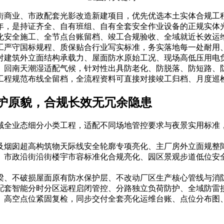
街商业、市政配套光影改造新建项目，优先优选本土实体合规工
年，是持证齐全、自有班组、自有全套安全作业设备的正规实体
化安全施工、全节点台账留档、竣工合规验收、全域就近长效运
工严守国标规程、质保贴合行业写实标准，务实落地每一处耐用
对建筑外立面结构承载力、屋面防水原始工况、现场高低压用电
、回南天潮湿适配气候，针对性出具防老化、防脱落、防短路、
工程规范布线全留档，全流程资料可直接对接竣工归档、月度巡
护原貌，合规长效无冗余隐患
域全业态细分小类工程，适配不同场地管控要求与夜景实用标准
及烟囱超高构筑物天际线安全轮廓专项亮化、主厂房外立面规整
、市政沿街沿街楼宇市容标准化合规亮化、园区景观步道低位安
梁、不破损屋面原有防水保护层、不改动厂区生产核心管线与消
配套智能分时分区远程启闭管控、分路独立负荷防护、全域防雷
、高空点位紧固复检，同步交付全套亮化运维台账、点位分布图