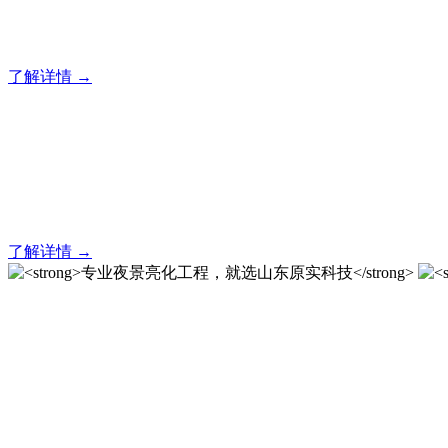
20 年专业积淀，原实科技铸就亮化工程标杆！
了解详情 →
亮化就找原实科技 专业亮化
20 年专业积淀，原实科技铸就亮化工程标杆！
了解详情 →
专业夜景亮化工程，就选山
20 载深耕不辍，20 年匠心坚守。山东原实科技以近二十载
字的极致追求，成为客户心中 “值得托付的长期亮化伙伴”。