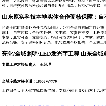
冲刷、大风侵袭、冬夏高低温温差反复侵蚀。成品字面亮度均
检，同步交付售后检修台账与备用配件清单，后期灯光变暗、
山东原实科技本地实体合作硬核保障：自
区别于临时拼凑外协外包流动团队，公司全员自有固定持证施
施工、自主质检，全程零外包、零中转、零责任推诿，工程质
案例，真实可查、靠谱安心。报价分项透明列明，主材、辅材
流程台账、安全巡检闭环记录、电气检测合格报告、全套竣工
亮化/全域照明/LED发光字工程 山东全
专属工程对接负责人：王经理
全域专线对接电话：18663767776
工作日全天全天候在线接听咨询，支持济南全域及山东十六地