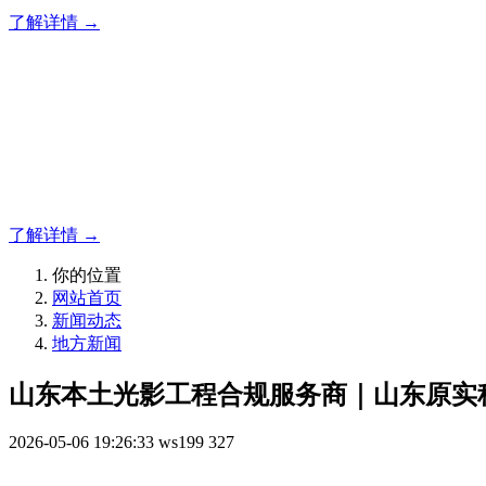
了解详情 →
专业夜景亮化工程，就选山
20 载深耕不辍，20 年匠心坚守。山东原实科技以近二十载
字的极致追求，成为客户心中 “值得托付的长期亮化伙伴”。
了解详情 →
你的位置
网站首页
新闻动态
地方新闻
山东本土光影工程合规服务商｜山东原实科
2026-05-06 19:26:33
ws199
327