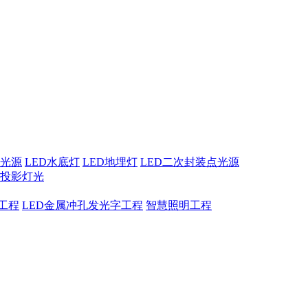
点光源
LED水底灯
LED地埋灯
LED二次封装点光源
息投影灯光
工程
LED金属冲孔发光字工程
智慧照明工程