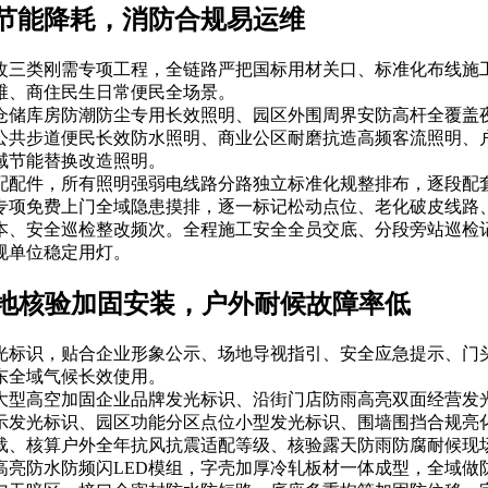
节能降耗，消防合规易运维
改三类刚需专项工程，全链路严把国标用材关口、标准化布线施
维、商住民生日常便民全场景。
仓储库房防潮防尘专用长效照明、园区外围周界安防高杆全覆盖
公共步道便民长效防水照明、商业公区耐磨抗造高频客流照明、
域节能替换改造照明。
配配件，所有照明强弱电线路分路独立标准化规整排布，逐段配
专项免费上门全域隐患摸排，逐一标记松动点位、老化破皮线路
本、安全巡检整改频次。全程施工安全全员交底、分段旁站巡检
规单位稳定用灯。
实地核验加固安装，户外耐候故障率低
发光标识，贴合企业形象公示、场地导视指引、安全应急提示、门
东全域气候长效使用。
大型高空加固企业品牌发光标识、沿街门店防雨高亮双面经营发
示发光标识、园区功能分区点位小型发光标识、围墙围挡合规亮
载、核算户外全年抗风抗震适配等级、核验露天防雨防腐耐候现
高亮防水防频闪LED模组，字壳加厚冷轧板材一体成型，全域做