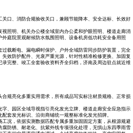
工关口、消防合规验收关口，兼顾节能降本、安全达标、长效好
夜视照明、机关办公楼全域室内办公柔和护眼照明、楼道走廊消
户外庭院景观耐候防水氛围照明、设备机房低功耗安全备用照
套过载断电、漏电瞬时保护、户外全域防雷同步防护装置，完全
、失效防护配件、光衰严重光源，针对性精准检修更换、加固复
记录完整、竣工全套验收资料齐全归档，济南及周边驻点就近维
头合规亮化多重实用需求，所有成品写实标注材质规格、正常损
光字、园区全域导视指引亮化发光立牌、楼道走廊安全应急指示
化配套发光标识、沿街商铺统一规整标准化发光招牌。
场工况，依据实测数据匹配专属多重加固固定方案，从根源规避
防腐防锈、耐老化、抗紫外线专项强化处理，无惧山东四季雨雪