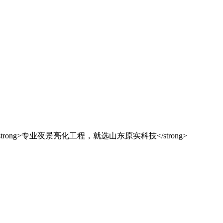
解决方案之选
东原实科技
的专业经验，在夜景亮化工程领域筑起了行业标杆，从技术研发到创