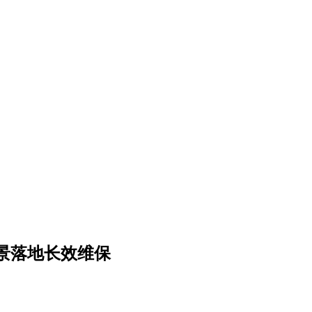
意设计，从精准施工到全维服务，每一步都镌刻着对 “专业” 二
景落地长效维保