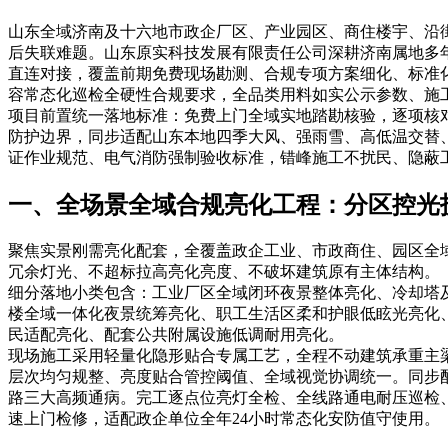
山东全域济南及十六地市政企厂区、产业园区、商住楼宇、沿
后失联难题。山东原实科技发展有限责任公司深耕济南属地多
直连对接，覆盖前期免费现场勘测、合规专项方案细化、标准
容常态化巡检全硬性合规要求，全品类用料如实公示参数、施
项目前置统一落地标准：免费上门全域实地踏勘核验，逐项核
防护边界，同步适配山东本地四季大风、强雨雪、高低温交替
证作业规范、电气消防强制验收标准，错峰施工不扰民、隐蔽
一、全场景全域合规亮化工程：分区控光
聚焦实景刚需亮化配套，全覆盖政企工业、市政商住、园区全
冗余灯光、不超标拉高亮化亮度、不破坏建筑原有主体结构。
细分落地小类包含：工业厂区全域闭环夜景整体亮化、冷却塔
楼全域一体化夜景统筹亮化、职工生活区柔和护眼低眩光亮化
民适配亮化、配套公共附属设施低调耐用亮化。
现场施工采用轻量化隐形贴合专属工艺，全程不动建筑承重主
层次均匀规整、亮度贴合管控阈值、全域视觉协调统一。同步
路三大高频通病。完工逐点位亮灯全检、全线路通电耐压巡检
速上门检修，适配政企单位全年24小时常态化安防值守使用。