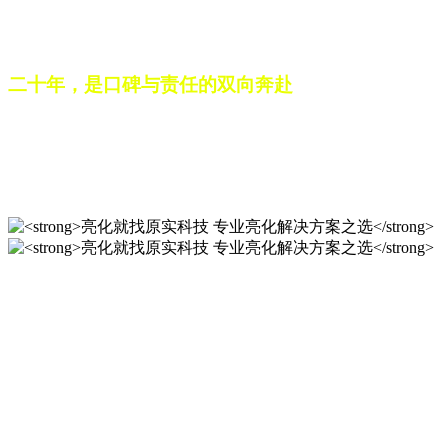
之路。未来，这份跨越二十载的匠心，仍将在每一个光影作品
中延续，为更多城市与场景注入温暖而璀璨的生命力。
二十年，是口碑与责任的双向奔赴
从最初的 “做好一盏灯”，到如今的 “点亮一座城”，山东原实
科技的 20 年，是亮化行业发展的缩影，更是专业精神的践行
之路。未来，这份跨越二十载的匠心，仍将在每一个光影作品
中延续，为更多城市与场景注入温暖而璀璨的生命力。
亮化就找原实科技 专业亮化
解决方案之选
20 年专业积淀，原实科技铸就亮化工程标杆！