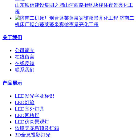
山东铁信建设集团之腊山河西路4#地块楼体夜景亮化工
程
济南二
机床厂烟台蓬莱蓬泉宾馆夜景亮化工程
关于我们
公司简介
在线留言
在线反馈
联系我们
产品展示
LED发光字及标识
LED灯箱
LED室外灯具
LED网格屏
LED仿真景观灯
软膜天花吊顶及灯箱
3D全息投影灯光