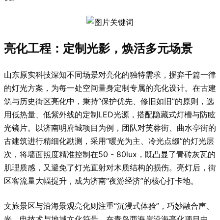
亮化工程：定制光影，焕活多元场景
山东原实科技深知不同场景对亮化的独特需求，摒弃千篇一律
的灯光方案，为每一处空间量身定制专属的亮化设计。在古建
筑与历史街区亮化中，秉持“保护优先、修旧如旧”的原则，选
用低热量、低紫外线的定制LED光源，搭配隐藏式灯槽与防眩
光镜片。以济南明府城项目为例，团队对芙蓉街、曲水亭街的
古建筑进行精细化勘测，采用“暖光为主、冷光点缀”的灯光层
次，将墙面照度精准控制在50 - 80lux，既凸显了青砖灰瓦的
肌理质感，又避免了灯光直射对木质结构的损伤。亮灯后，街
区客流量大幅提升，成为济南“夜游经济”的核心打卡地。
文旅景区与沿海景观亮化则注重“沉浸式体验”，巧妙融合声、
光、电技术与地域文化符号。在青岛西海岸沿海亮化项目中，