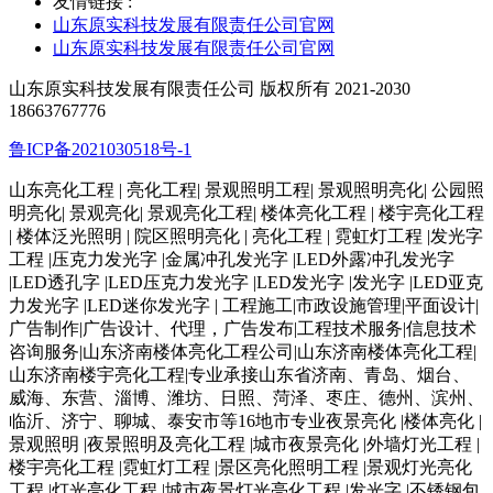
友情链接 :
山东原实科技发展有限责任公司官网
山东原实科技发展有限责任公司官网
山东原实科技发展有限责任公司 版权所有 2021-2030
18663767776
鲁ICP备2021030518号-1
山东亮化工程 | 亮化工程| 景观照明工程| 景观照明亮化| 公园照
明亮化| 景观亮化| 景观亮化工程| 楼体亮化工程 | 楼宇亮化工程
| 楼体泛光照明 | 院区照明亮化 | 亮化工程 | 霓虹灯工程 |发光字
工程 |压克力发光字 |金属冲孔发光字 |LED外露冲孔发光字
|LED透孔字 |LED压克力发光字 |LED发光字 |发光字 |LED亚克
力发光字 |LED迷你发光字 | 工程施工|市政设施管理|平面设计|
广告制作|广告设计、代理，广告发布|工程技术服务|信息技术
咨询服务|山东济南楼体亮化工程公司|山东济南楼体亮化工程|
山东济南楼宇亮化工程|专业承接山东省济南、青岛、烟台、
威海、东营、淄博、潍坊、日照、菏泽、枣庄、德州、滨州、
临沂、济宁、聊城、泰安市等16地市专业夜景亮化 |楼体亮化 |
景观照明 |夜景照明及亮化工程 |城市夜景亮化 |外墙灯光工程 |
楼宇亮化工程 |霓虹灯工程 |景区亮化照明工程 |景观灯光亮化
工程 |灯光亮化工程 |城市夜景灯光亮化工程 |发光字 |不锈钢包