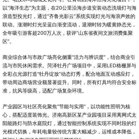
以“海洋生态”为主题，在20公里沿海步道安装动态洗墙灯与海
浪造型投光灯，通过“齐鲁光影云”系统实现灯光与海浪声效的
联动。涨潮时灯光呈蓝白渐变流动，退潮时转为暖黄静态光，
全年吸引游客超200万人次，获评“山东省夜间文旅消费集聚
区”。
商业综合体与市政广场亮化侧重“活力与辨识度”，结合商业引
流与市民休闲需求。菏泽牡丹广场项目中，采用LED格栅屏与
全彩点光源打造“牡丹绽放”动态灯秀，配合地面互动感应灯，
带动周边商场营业额显著提升。同时，所有灯具均符合安全标
准，抗风等级高，适配广场复杂环境。
产业园区与社区亮化聚焦“节能与实用”，以功能性照明为核
心，搭配适度装饰光。济南高新区某产业园项目采用离网式太
阳能路灯与防水庭院灯，通过智能控制系统实现不同时段的灯
光模式切换，年耗电量较传统方案大幅减少，运维成本降低，