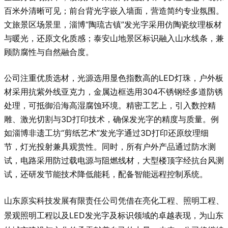
百米外清晰可见；前台背光字嵌入墙面，营造简约专业氛围。
文旅景区场景里，淄博“陶琉古镇”发光字采用仿陶瓷纹理板材
与暖光，还原文化质感；泰安山地景区标识融入山水线条，兼
顾防腐性与自然融合度。
公司注重优质选材，光源选用显色指数高的LED灯珠，户外板
材采用抗紫外线亚克力，金属边框选用304不锈钢经多道防锈
处理，可抵御沿海高湿腐蚀环境。精密工艺上，引入数控精
雕、激光切割与3D打印技术，确保发光字的精度与质量。例
如淄博非遗工坊“剪纸艺术”发光字通过3D打印还原纹理细
节，灯光投射兼具观赏性。同时，所有户外产品通过防水测
试，电路采用防过载电源与阻燃线材，大型楼顶字经抗台风测
试，还研发节能技术降低能耗，配备智能远程控制系统。
山东原实科技发展有限责任公司凭借在亮化工程、照明工程、
景观照明工程以及LED发光字及标识领域的卓越表现，为山东