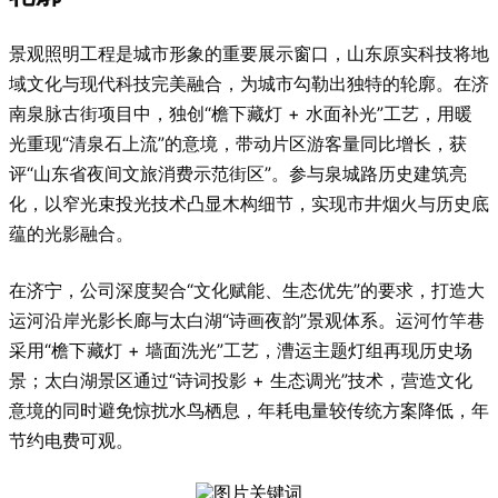
景观照明工程是城市形象的重要展示窗口，山东原实科技将地
域文化与现代科技完美融合，为城市勾勒出独特的轮廓。在济
南泉脉古街项目中，独创“檐下藏灯 + 水面补光”工艺，用暖
光重现“清泉石上流”的意境，带动片区游客量同比增长，获
评“山东省夜间文旅消费示范街区”。参与泉城路历史建筑亮
化，以窄光束投光技术凸显木构细节，实现市井烟火与历史底
蕴的光影融合。
在济宁，公司深度契合“文化赋能、生态优先”的要求，打造大
运河沿岸光影长廊与太白湖“诗画夜韵”景观体系。运河竹竿巷
采用“檐下藏灯 + 墙面洗光”工艺，漕运主题灯组再现历史场
景；太白湖景区通过“诗词投影 + 生态调光”技术，营造文化
意境的同时避免惊扰水鸟栖息，年耗电量较传统方案降低，年
节约电费可观。