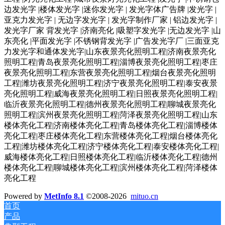
边发光字 |楼体发光字 |迷你发光字 | 发光字体广告牌 |发光字 |
亚克力发光字 | 无边字发光字 | 发光字制作厂家 | 铝边发光字 |
发光字厂家 背发光字 |济南亮化 |吸塑字发光字 |无边发光字 |山
东亮化 |平面发光字 |不锈钢背发光字 |广告发光字厂 |三面亚克
力发光字和通体发光字|山东夜景亮化照明工程|济南夜景亮化
照明工程|青岛夜景亮化照明工程|淄博夜景亮化照明工程|枣庄
夜景亮化照明工程|东营夜景亮化照明工程|烟台夜景亮化照明
工程|潍坊夜景亮化照明工程|济宁夜景亮化照明工程|泰安夜景
亮化照明工程|威海夜景亮化照明工程|日照夜景亮化照明工程|
临沂夜景亮化照明工程|德州夜景亮化照明工程|聊城夜景亮化
照明工程|滨州夜景亮化照明工程|菏泽夜景亮化照明工程|山东
楼体亮化工程|济南楼体亮化工程|青岛楼体亮化工程|淄博楼体
亮化工程|枣庄楼体亮化工程|东营楼体亮化工程|烟台楼体亮化
工程|潍坊楼体亮化工程|济宁楼体亮化工程|泰安楼体亮化工程|
威海楼体亮化工程|日照楼体亮化工程|临沂楼体亮化工程|德州
楼体亮化工程|聊城楼体亮化工程|滨州楼体亮化工程|菏泽楼体
亮化工程
Powered by
MetInfo 8.1
©2008-2026
mituo.cn
首页
产品