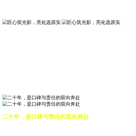
夜景亮化工程就选山东原实科技 —— 以精准设计勾勒建筑轮
廓，用优质光源渲染空间氛围，真正点亮城市璀璨夜色。
匠心筑光影，亮化选原实
山东原实科技，以专业水准点亮城市夜景，打造品质亮化工
程。
匠心筑光影，亮化选原实
山东原实科技，以专业水准点亮城市夜景，打造品质亮化工
程。
二十年，是口碑与责任的双向奔赴
从最初的 “做好一盏灯”，到如今的 “点亮一座城”，山东原实
科技的 20 年，是亮化行业发展的缩影，更是专业精神的践行