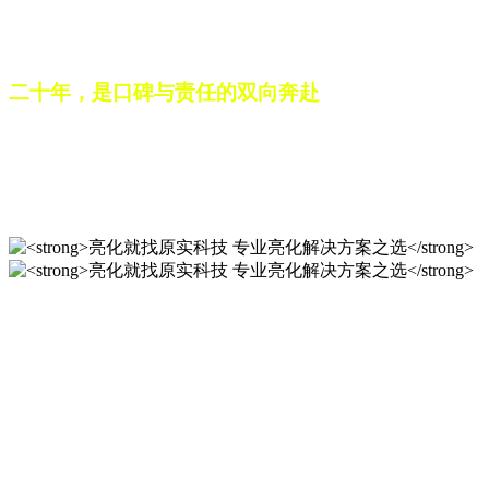
之路。未来，这份跨越二十载的匠心，仍将在每一个光影作品
中延续，为更多城市与场景注入温暖而璀璨的生命力。
二十年，是口碑与责任的双向奔赴
从最初的 “做好一盏灯”，到如今的 “点亮一座城”，山东原实
科技的 20 年，是亮化行业发展的缩影，更是专业精神的践行
之路。未来，这份跨越二十载的匠心，仍将在每一个光影作品
中延续，为更多城市与场景注入温暖而璀璨的生命力。
亮化就找原实科技 专业亮化
解决方案之选
20 年专业积淀，原实科技铸就亮化工程标杆！