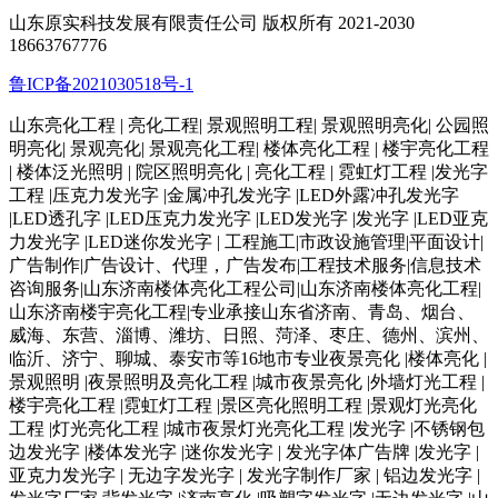
山东原实科技发展有限责任公司 版权所有 2021-2030
18663767776
鲁ICP备2021030518号-1
山东亮化工程 | 亮化工程| 景观照明工程| 景观照明亮化| 公园照
明亮化| 景观亮化| 景观亮化工程| 楼体亮化工程 | 楼宇亮化工程
| 楼体泛光照明 | 院区照明亮化 | 亮化工程 | 霓虹灯工程 |发光字
工程 |压克力发光字 |金属冲孔发光字 |LED外露冲孔发光字
|LED透孔字 |LED压克力发光字 |LED发光字 |发光字 |LED亚克
力发光字 |LED迷你发光字 | 工程施工|市政设施管理|平面设计|
广告制作|广告设计、代理，广告发布|工程技术服务|信息技术
咨询服务|山东济南楼体亮化工程公司|山东济南楼体亮化工程|
山东济南楼宇亮化工程|专业承接山东省济南、青岛、烟台、
威海、东营、淄博、潍坊、日照、菏泽、枣庄、德州、滨州、
临沂、济宁、聊城、泰安市等16地市专业夜景亮化 |楼体亮化 |
景观照明 |夜景照明及亮化工程 |城市夜景亮化 |外墙灯光工程 |
楼宇亮化工程 |霓虹灯工程 |景区亮化照明工程 |景观灯光亮化
工程 |灯光亮化工程 |城市夜景灯光亮化工程 |发光字 |不锈钢包
边发光字 |楼体发光字 |迷你发光字 | 发光字体广告牌 |发光字 |
亚克力发光字 | 无边字发光字 | 发光字制作厂家 | 铝边发光字 |