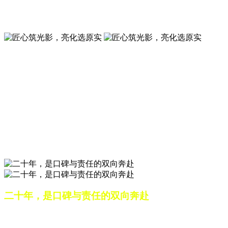
夜景亮化工程就选山东原实科技 —— 以精准设计勾勒建筑轮
廓，用优质光源渲染空间氛围，真正点亮城市璀璨夜色。
匠心筑光影，亮化选原实
山东原实科技，以专业水准点亮城市夜景，打造品质亮化工
程。
匠心筑光影，亮化选原实
山东原实科技，以专业水准点亮城市夜景，打造品质亮化工
程。
二十年，是口碑与责任的双向奔赴
从最初的 “做好一盏灯”，到如今的 “点亮一座城”，山东原实
科技的 20 年，是亮化行业发展的缩影，更是专业精神的践行