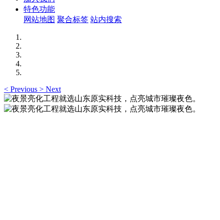
特色功能
网站地图
聚合标签
站内搜索
<
Previous
>
Next
夜景亮化工程就选山东原实科技，点亮城市璀璨夜
色。
夜景亮化工程就选山东原实科技 —— 以精准设计勾勒建筑轮
廓，用优质光源渲染空间氛围，真正点亮城市璀璨夜色。
夜景亮化工程就选山东原实科技，点亮城市璀璨夜
色。