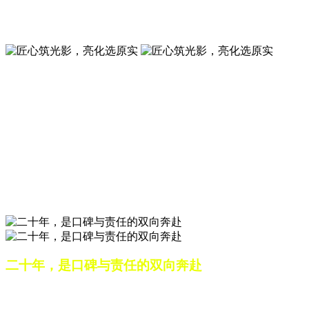
夜景亮化工程就选山东原实科技 —— 以精准设计勾勒建筑轮
廓，用优质光源渲染空间氛围，真正点亮城市璀璨夜色。
匠心筑光影，亮化选原实
山东原实科技，以专业水准点亮城市夜景，打造品质亮化工
程。
匠心筑光影，亮化选原实
山东原实科技，以专业水准点亮城市夜景，打造品质亮化工
程。
二十年，是口碑与责任的双向奔赴
从最初的 “做好一盏灯”，到如今的 “点亮一座城”，山东原实
科技的 20 年，是亮化行业发展的缩影，更是专业精神的践行