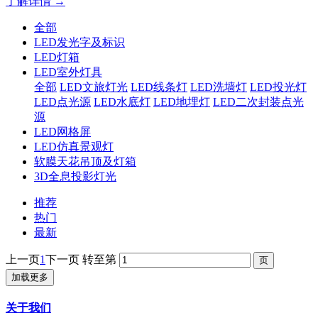
了解详情 →
全部
LED发光字及标识
LED灯箱
LED室外灯具
全部
LED文旅灯光
LED线条灯
LED洗墙灯
LED投光灯
LED点光源
LED水底灯
LED地埋灯
LED二次封装点光
源
LED网格屏
LED仿真景观灯
软膜天花吊顶及灯箱
3D全息投影灯光
推荐
热门
最新
上一页
1
下一页
转至第
加载更多
关于我们