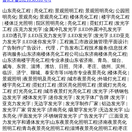
山东亮化工程 | 亮化工程| 景观照明工程| 景观照明亮化| 公园照
明亮化| 景观亮化| 景观亮化工程| 楼体亮化工程 | 楼宇亮化工程
| 楼体泛光照明 | 院区照明亮化 | 亮化工程 | 霓虹灯工程 |发光字
工程 |压克力发光字 |金属冲孔发光字 |LED外露冲孔发光字
|LED透孔字 |LED压克力发光字 |LED发光字 |发光字 |LED亚克
力发光字 |LED迷你发光字 | 工程施工|市政设施管理|平面设计|
广告制作|广告设计、代理，广告发布|工程技术服务|信息技术
咨询服务|山东济南楼体亮化工程公司|山东济南楼体亮化工程|
山东济南楼宇亮化工程|专业承接山东省济南、青岛、烟台、
威海、东营、淄博、潍坊、日照、菏泽、枣庄、德州、滨州、
临沂、济宁、聊城、泰安市等16地市专业夜景亮化 |楼体亮化 |
景观照明 |夜景照明及亮化工程 |城市夜景亮化 |外墙灯光工程 |
楼宇亮化工程 |霓虹灯工程 |景区亮化照明工程 |景观灯光亮化
工程 |灯光亮化工程 |城市夜景灯光亮化工程 |发光字 |不锈钢包
边发光字 |楼体发光字 |迷你发光字 | 发光字体广告牌 |发光字 |
亚克力发光字 | 无边字发光字 | 发光字制作厂家 | 铝边发光字 |
发光字厂家 背发光字 |济南亮化 |吸塑字发光字 |无边发光字 |山
东亮化 |平面发光字 |不锈钢背发光字 |广告发光字厂 |三面亚克
力发光字和通体发光字|山东夜景亮化照明工程|济南夜景亮化
照明工程|青岛夜景亮化照明工程|淄博夜景亮化照明工程|枣庄