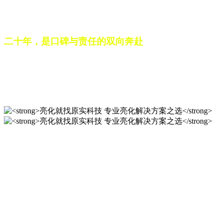
之路。未来，这份跨越二十载的匠心，仍将在每一个光影作品
中延续，为更多城市与场景注入温暖而璀璨的生命力。
二十年，是口碑与责任的双向奔赴
从最初的 “做好一盏灯”，到如今的 “点亮一座城”，山东原实
科技的 20 年，是亮化行业发展的缩影，更是专业精神的践行
之路。未来，这份跨越二十载的匠心，仍将在每一个光影作品
中延续，为更多城市与场景注入温暖而璀璨的生命力。
亮化就找原实科技 专业亮化
解决方案之选
20 年专业积淀，原实科技铸就亮化工程标杆！