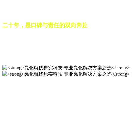
之路。未来，这份跨越二十载的匠心，仍将在每一个光影作品
中延续，为更多城市与场景注入温暖而璀璨的生命力。
二十年，是口碑与责任的双向奔赴
从最初的 “做好一盏灯”，到如今的 “点亮一座城”，山东原实
科技的 20 年，是亮化行业发展的缩影，更是专业精神的践行
之路。未来，这份跨越二十载的匠心，仍将在每一个光影作品
中延续，为更多城市与场景注入温暖而璀璨的生命力。
亮化就找原实科技 专业亮化
解决方案之选
20 年专业积淀，原实科技铸就亮化工程标杆！