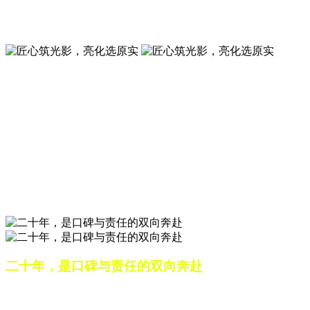
夜景亮化工程就选山东原实科技 —— 以精准设计勾勒建筑轮
廓，用优质光源渲染空间氛围，真正点亮城市璀璨夜色。
匠心筑光影，亮化选原实
山东原实科技，以专业水准点亮城市夜景，打造品质亮化工
程。
匠心筑光影，亮化选原实
山东原实科技，以专业水准点亮城市夜景，打造品质亮化工
程。
二十年，是口碑与责任的双向奔赴
从最初的 “做好一盏灯”，到如今的 “点亮一座城”，山东原实
科技的 20 年，是亮化行业发展的缩影，更是专业精神的践行