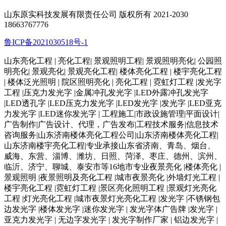
山东原实科技发展有限责任公司 版权所有 2021-2030
18663767776
鲁ICP备2021030518号-1
山东亮化工程 | 亮化工程| 景观照明工程| 景观照明亮化| 公园照
明亮化| 景观亮化| 景观亮化工程| 楼体亮化工程 | 楼宇亮化工程
| 楼体泛光照明 | 院区照明亮化 | 亮化工程 | 霓虹灯工程 |发光字
工程 |压克力发光字 |金属冲孔发光字 |LED外露冲孔发光字
|LED透孔字 |LED压克力发光字 |LED发光字 |发光字 |LED亚克
力发光字 |LED迷你发光字 | 工程施工|市政设施管理|平面设计|
广告制作|广告设计、代理，广告发布|工程技术服务|信息技术
咨询服务|山东济南楼体亮化工程公司|山东济南楼体亮化工程|
山东济南楼宇亮化工程|专业承接山东省济南、青岛、烟台、
威海、东营、淄博、潍坊、日照、菏泽、枣庄、德州、滨州、
临沂、济宁、聊城、泰安市等16地市专业夜景亮化 |楼体亮化 |
景观照明 |夜景照明及亮化工程 |城市夜景亮化 |外墙灯光工程 |
楼宇亮化工程 |霓虹灯工程 |景区亮化照明工程 |景观灯光亮化
工程 |灯光亮化工程 |城市夜景灯光亮化工程 |发光字 |不锈钢包
边发光字 |楼体发光字 |迷你发光字 | 发光字体广告牌 |发光字 |
亚克力发光字 | 无边字发光字 | 发光字制作厂家 | 铝边发光字 |