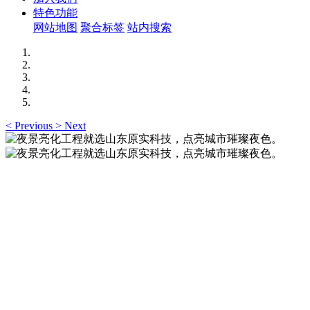
特色功能
网站地图
聚合标签
站内搜索
<
Previous
>
Next
夜景亮化工程就选山东原实科技，点亮城市璀璨夜
色。
夜景亮化工程就选山东原实科技 —— 以精准设计勾勒建筑轮
廓，用优质光源渲染空间氛围，真正点亮城市璀璨夜色。
夜景亮化工程就选山东原实科技，点亮城市璀璨夜
色。