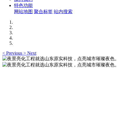
特色功能
网站地图
聚合标签
站内搜索
<
Previous
>
Next
夜景亮化工程就选山东原实科技，点亮城市璀璨夜
色。
夜景亮化工程就选山东原实科技 —— 以精准设计勾勒建筑轮
廓，用优质光源渲染空间氛围，真正点亮城市璀璨夜色。
夜景亮化工程就选山东原实科技，点亮城市璀璨夜
色。