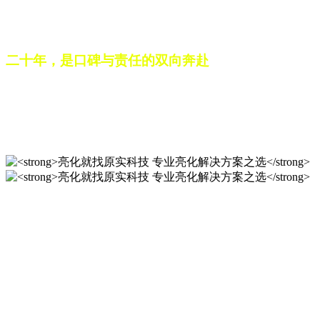
之路。未来，这份跨越二十载的匠心，仍将在每一个光影作品
中延续，为更多城市与场景注入温暖而璀璨的生命力。
二十年，是口碑与责任的双向奔赴
从最初的 “做好一盏灯”，到如今的 “点亮一座城”，山东原实
科技的 20 年，是亮化行业发展的缩影，更是专业精神的践行
之路。未来，这份跨越二十载的匠心，仍将在每一个光影作品
中延续，为更多城市与场景注入温暖而璀璨的生命力。
亮化就找原实科技 专业亮化
解决方案之选
20 年专业积淀，原实科技铸就亮化工程标杆！