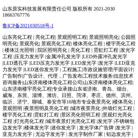
山东原实科技发展有限责任公司 版权所有 2021-2030
18663767776
鲁ICP备2021030518号-1
山东亮化工程 | 亮化工程| 景观照明工程| 景观照明亮化| 公园照
明亮化| 景观亮化| 景观亮化工程| 楼体亮化工程 | 楼宇亮化工程
| 楼体泛光照明 | 院区照明亮化 | 亮化工程 | 霓虹灯工程 |发光字
工程 |压克力发光字 |金属冲孔发光字 |LED外露冲孔发光字
|LED透孔字 |LED压克力发光字 |LED发光字 |发光字 |LED亚克
力发光字 |LED迷你发光字 | 工程施工|市政设施管理|平面设计|
广告制作|广告设计、代理，广告发布|工程技术服务|信息技术
咨询服务|山东济南楼体亮化工程公司|山东济南楼体亮化工程|
山东济南楼宇亮化工程|专业承接山东省济南、青岛、烟台、
威海、东营、淄博、潍坊、日照、菏泽、枣庄、德州、滨州、
临沂、济宁、聊城、泰安市等16地市专业夜景亮化 |楼体亮化 |
景观照明 |夜景照明及亮化工程 |城市夜景亮化 |外墙灯光工程 |
楼宇亮化工程 |霓虹灯工程 |景区亮化照明工程 |景观灯光亮化
工程 |灯光亮化工程 |城市夜景灯光亮化工程 |发光字 |不锈钢包
边发光字 |楼体发光字 |迷你发光字 | 发光字体广告牌 |发光字 |
亚克力发光字 | 无边字发光字 | 发光字制作厂家 | 铝边发光字 |