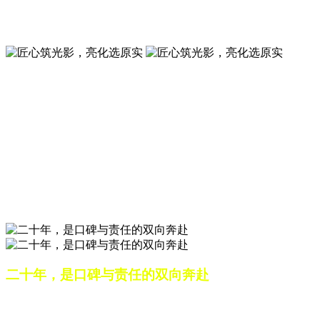
夜景亮化工程就选山东原实科技 —— 以精准设计勾勒建筑轮
廓，用优质光源渲染空间氛围，真正点亮城市璀璨夜色。
匠心筑光影，亮化选原实
山东原实科技，以专业水准点亮城市夜景，打造品质亮化工
程。
匠心筑光影，亮化选原实
山东原实科技，以专业水准点亮城市夜景，打造品质亮化工
程。
二十年，是口碑与责任的双向奔赴
从最初的 “做好一盏灯”，到如今的 “点亮一座城”，山东原实
科技的 20 年，是亮化行业发展的缩影，更是专业精神的践行