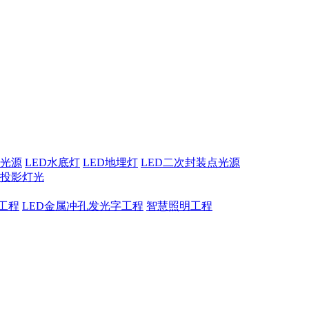
点光源
LED水底灯
LED地埋灯
LED二次封装点光源
息投影灯光
工程
LED金属冲孔发光字工程
智慧照明工程