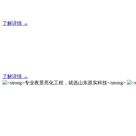
20 年专业积淀，原实科技铸就亮化工程标杆！
了解详情 →
亮化就找原实科技 专业亮化
20 年专业积淀，原实科技铸就亮化工程标杆！
了解详情 →
专业夜景亮化工程，就选山
20 载深耕不辍，20 年匠心坚守。山东原实科技以近二十载
字的极致追求，成为客户心中 “值得托付的长期亮化伙伴”。