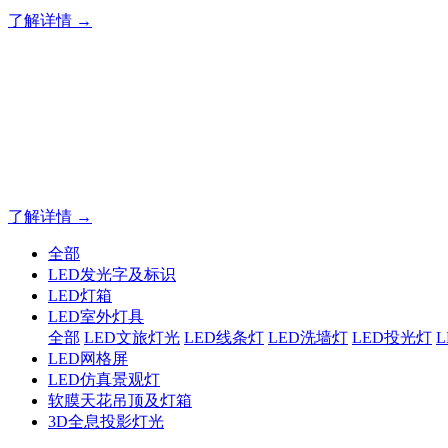
了解详情 →
专业夜景亮化工程，就选山
20 载深耕不辍，20 年匠心坚守。山东原实科技以近二十载
字的极致追求，成为客户心中 “值得托付的长期亮化伙伴”。
了解详情 →
全部
LED发光字及标识
LED灯箱
LED室外灯具
全部
LED文旅灯光
LED线条灯
LED洗墙灯
LED投光灯
LED网格屏
LED仿真景观灯
软膜天花吊顶及灯箱
3D全息投影灯光