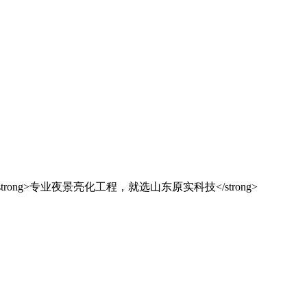
解决方案之选
东原实科技
的专业经验，在夜景亮化工程领域筑起了行业标杆，从技术研发到创