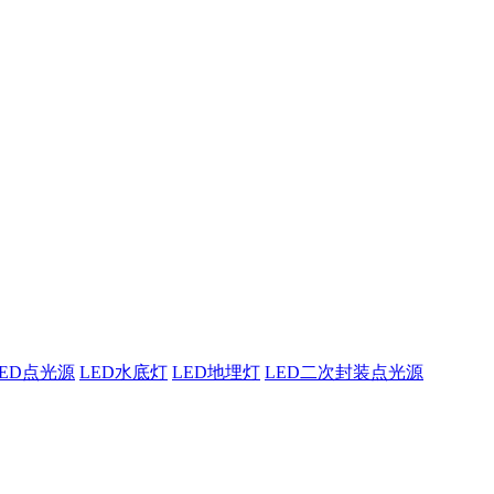
东原实科技
的专业经验，在夜景亮化工程领域筑起了行业标杆，从技术研发到创
LED点光源
LED水底灯
LED地埋灯
LED二次封装点光源