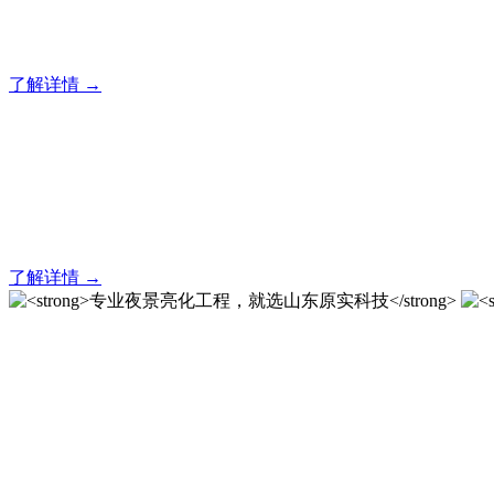
20 年专业积淀，原实科技铸就亮化工程标杆！
了解详情 →
亮化就找原实科技 专业亮化
20 年专业积淀，原实科技铸就亮化工程标杆！
了解详情 →
专业夜景亮化工程，就选山
20 载深耕不辍，20 年匠心坚守。山东原实科技以近二十载
字的极致追求，成为客户心中 “值得托付的长期亮化伙伴”。