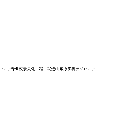
解决方案之选
东原实科技
的专业经验，在夜景亮化工程领域筑起了行业标杆，从技术研发到创