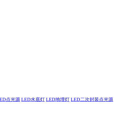
东原实科技
的专业经验，在夜景亮化工程领域筑起了行业标杆，从技术研发到创
LED点光源
LED水底灯
LED地埋灯
LED二次封装点光源