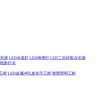
点光源
LED水底灯
LED地埋灯
LED二次封装点光源
息投影灯光
工程
LED金属冲孔发光字工程
智慧照明工程