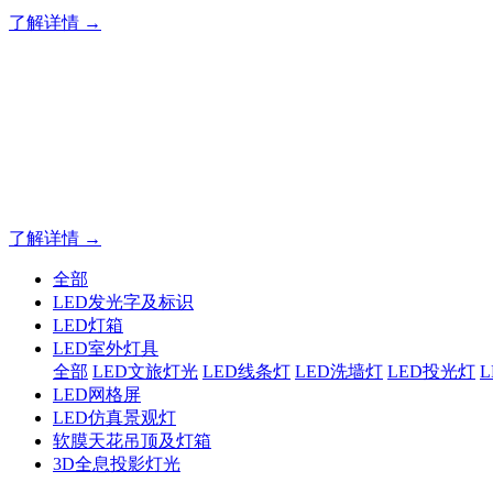
了解详情 →
专业夜景亮化工程，就选山
20 载深耕不辍，20 年匠心坚守。山东原实科技以近二十载
字的极致追求，成为客户心中 “值得托付的长期亮化伙伴”。
了解详情 →
全部
LED发光字及标识
LED灯箱
LED室外灯具
全部
LED文旅灯光
LED线条灯
LED洗墙灯
LED投光灯
LED网格屏
LED仿真景观灯
软膜天花吊顶及灯箱
3D全息投影灯光