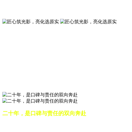
夜景亮化工程就选山东原实科技 —— 以精准设计勾勒建筑轮
廓，用优质光源渲染空间氛围，真正点亮城市璀璨夜色。
匠心筑光影，亮化选原实
山东原实科技，以专业水准点亮城市夜景，打造品质亮化工
程。
匠心筑光影，亮化选原实
山东原实科技，以专业水准点亮城市夜景，打造品质亮化工
程。
二十年，是口碑与责任的双向奔赴
从最初的 “做好一盏灯”，到如今的 “点亮一座城”，山东原实
科技的 20 年，是亮化行业发展的缩影，更是专业精神的践行