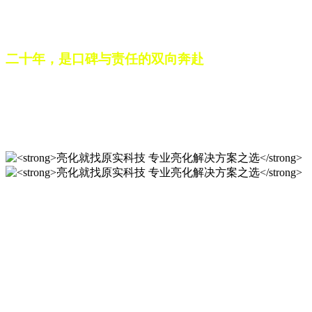
之路。未来，这份跨越二十载的匠心，仍将在每一个光影作品
中延续，为更多城市与场景注入温暖而璀璨的生命力。
二十年，是口碑与责任的双向奔赴
从最初的 “做好一盏灯”，到如今的 “点亮一座城”，山东原实
科技的 20 年，是亮化行业发展的缩影，更是专业精神的践行
之路。未来，这份跨越二十载的匠心，仍将在每一个光影作品
中延续，为更多城市与场景注入温暖而璀璨的生命力。
亮化就找原实科技 专业亮化
解决方案之选
20 年专业积淀，原实科技铸就亮化工程标杆！