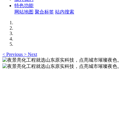
特色功能
网站地图
聚合标签
站内搜索
<
Previous
>
Next
夜景亮化工程就选山东原实科技，点亮城市璀璨夜
色。
夜景亮化工程就选山东原实科技 —— 以精准设计勾勒建筑轮
廓，用优质光源渲染空间氛围，真正点亮城市璀璨夜色。
夜景亮化工程就选山东原实科技，点亮城市璀璨夜
色。