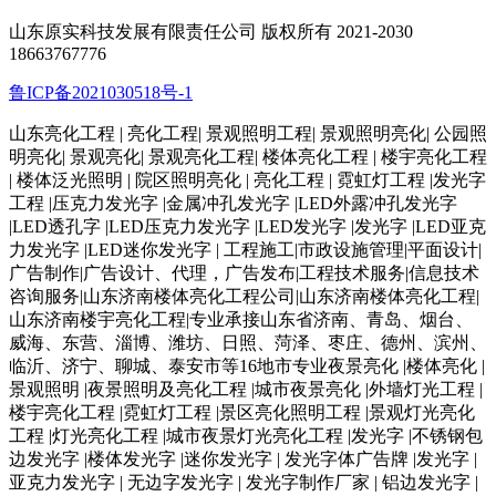
山东原实科技发展有限责任公司 版权所有 2021-2030
18663767776
鲁ICP备2021030518号-1
山东亮化工程 | 亮化工程| 景观照明工程| 景观照明亮化| 公园照
明亮化| 景观亮化| 景观亮化工程| 楼体亮化工程 | 楼宇亮化工程
| 楼体泛光照明 | 院区照明亮化 | 亮化工程 | 霓虹灯工程 |发光字
工程 |压克力发光字 |金属冲孔发光字 |LED外露冲孔发光字
|LED透孔字 |LED压克力发光字 |LED发光字 |发光字 |LED亚克
力发光字 |LED迷你发光字 | 工程施工|市政设施管理|平面设计|
广告制作|广告设计、代理，广告发布|工程技术服务|信息技术
咨询服务|山东济南楼体亮化工程公司|山东济南楼体亮化工程|
山东济南楼宇亮化工程|专业承接山东省济南、青岛、烟台、
威海、东营、淄博、潍坊、日照、菏泽、枣庄、德州、滨州、
临沂、济宁、聊城、泰安市等16地市专业夜景亮化 |楼体亮化 |
景观照明 |夜景照明及亮化工程 |城市夜景亮化 |外墙灯光工程 |
楼宇亮化工程 |霓虹灯工程 |景区亮化照明工程 |景观灯光亮化
工程 |灯光亮化工程 |城市夜景灯光亮化工程 |发光字 |不锈钢包
边发光字 |楼体发光字 |迷你发光字 | 发光字体广告牌 |发光字 |
亚克力发光字 | 无边字发光字 | 发光字制作厂家 | 铝边发光字 |