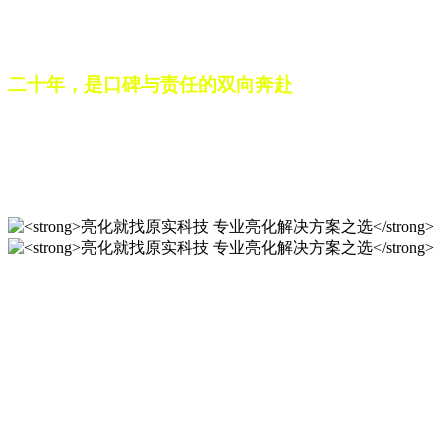
之路。未来，这份跨越二十载的匠心，仍将在每一个光影作品
中延续，为更多城市与场景注入温暖而璀璨的生命力。
二十年，是口碑与责任的双向奔赴
从最初的 “做好一盏灯”，到如今的 “点亮一座城”，山东原实
科技的 20 年，是亮化行业发展的缩影，更是专业精神的践行
之路。未来，这份跨越二十载的匠心，仍将在每一个光影作品
中延续，为更多城市与场景注入温暖而璀璨的生命力。
亮化就找原实科技 专业亮化
解决方案之选
20 年专业积淀，原实科技铸就亮化工程标杆！