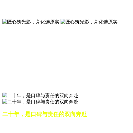
夜景亮化工程就选山东原实科技 —— 以精准设计勾勒建筑轮
廓，用优质光源渲染空间氛围，真正点亮城市璀璨夜色。
匠心筑光影，亮化选原实
山东原实科技，以专业水准点亮城市夜景，打造品质亮化工
程。
匠心筑光影，亮化选原实
山东原实科技，以专业水准点亮城市夜景，打造品质亮化工
程。
二十年，是口碑与责任的双向奔赴
从最初的 “做好一盏灯”，到如今的 “点亮一座城”，山东原实
科技的 20 年，是亮化行业发展的缩影，更是专业精神的践行