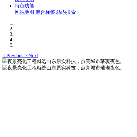
特色功能
网站地图
聚合标签
站内搜索
<
Previous
>
Next
夜景亮化工程就选山东原实科技，点亮城市璀璨夜
色。
夜景亮化工程就选山东原实科技 —— 以精准设计勾勒建筑轮
廓，用优质光源渲染空间氛围，真正点亮城市璀璨夜色。
夜景亮化工程就选山东原实科技，点亮城市璀璨夜
色。