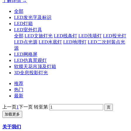
了解详情 →
全部
LED发光字及标识
LED灯箱
LED室外灯具
全部
LED文旅灯光
LED线条灯
LED洗墙灯
LED投光灯
LED点光源
LED水底灯
LED地埋灯
LED二次封装点光
源
LED网格屏
LED仿真景观灯
软膜天花吊顶及灯箱
3D全息投影灯光
推荐
热门
最新
上一页
1
下一页
转至第
加载更多
关于我们