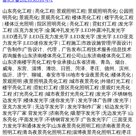
山东亮化工程 | 亮化工程| 景观照明工程| 景观照明亮化| 公园照
明亮化| 景观亮化| 景观亮化工程| 楼体亮化工程 | 楼宇亮化工程
| 楼体泛光照明 | 院区照明亮化 | 亮化工程 | 霓虹灯工程 |发光字
工程 |压克力发光字 |金属冲孔发光字 |LED外露冲孔发光字
|LED透孔字 |LED压克力发光字 |LED发光字 |发光字 |LED亚克
力发光字 |LED迷你发光字 | 工程施工|市政设施管理|平面设计|
广告制作|广告设计、代理，广告发布|工程技术服务|信息技术
咨询服务|山东济南楼体亮化工程公司|山东济南楼体亮化工程|
山东济南楼宇亮化工程|专业承接山东省济南、青岛、烟台、
威海、东营、淄博、潍坊、日照、菏泽、枣庄、德州、滨州、
临沂、济宁、聊城、泰安市等16地市专业夜景亮化 |楼体亮化 |
景观照明 |夜景照明及亮化工程 |城市夜景亮化 |外墙灯光工程 |
楼宇亮化工程 |霓虹灯工程 |景区亮化照明工程 |景观灯光亮化
工程 |灯光亮化工程 |城市夜景灯光亮化工程 |发光字 |不锈钢包
边发光字 |楼体发光字 |迷你发光字 | 发光字体广告牌 |发光字 |
亚克力发光字 | 无边字发光字 | 发光字制作厂家 | 铝边发光字 |
发光字厂家 背发光字 |济南亮化 |吸塑字发光字 |无边发光字 |山
东亮化 |平面发光字 |不锈钢背发光字 |广告发光字厂 |三面亚克
力发光字和通体发光字|山东夜景亮化照明工程|济南夜景亮化
照明工程|青岛夜景亮化照明工程|淄博夜景亮化照明工程|枣庄