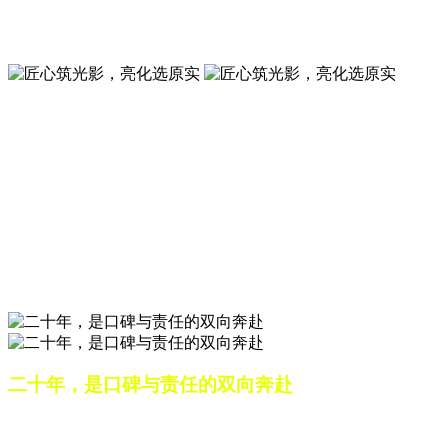
夜景亮化工程就选山东原实科技 —— 以精准设计勾勒建筑轮
廓，用优质光源渲染空间氛围，真正点亮城市璀璨夜色。
匠心筑光影，亮化选原实
山东原实科技，以专业水准点亮城市夜景，打造品质亮化工
程。
匠心筑光影，亮化选原实
山东原实科技，以专业水准点亮城市夜景，打造品质亮化工
程。
二十年，是口碑与责任的双向奔赴
从最初的 “做好一盏灯”，到如今的 “点亮一座城”，山东原实
科技的 20 年，是亮化行业发展的缩影，更是专业精神的践行