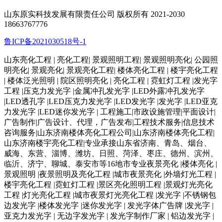
山东原实科技发展有限责任公司 版权所有 2021-2030
18663767776
鲁ICP备2021030518号-1
山东亮化工程 | 亮化工程| 景观照明工程| 景观照明亮化| 公园照
明亮化| 景观亮化| 景观亮化工程| 楼体亮化工程 | 楼宇亮化工程
| 楼体泛光照明 | 院区照明亮化 | 亮化工程 | 霓虹灯工程 |发光字
工程 |压克力发光字 |金属冲孔发光字 |LED外露冲孔发光字
|LED透孔字 |LED压克力发光字 |LED发光字 |发光字 |LED亚克
力发光字 |LED迷你发光字 | 工程施工|市政设施管理|平面设计|
广告制作|广告设计、代理，广告发布|工程技术服务|信息技术
咨询服务|山东济南楼体亮化工程公司|山东济南楼体亮化工程|
山东济南楼宇亮化工程|专业承接山东省济南、青岛、烟台、
威海、东营、淄博、潍坊、日照、菏泽、枣庄、德州、滨州、
临沂、济宁、聊城、泰安市等16地市专业夜景亮化 |楼体亮化 |
景观照明 |夜景照明及亮化工程 |城市夜景亮化 |外墙灯光工程 |
楼宇亮化工程 |霓虹灯工程 |景区亮化照明工程 |景观灯光亮化
工程 |灯光亮化工程 |城市夜景灯光亮化工程 |发光字 |不锈钢包
边发光字 |楼体发光字 |迷你发光字 | 发光字体广告牌 |发光字 |
亚克力发光字 | 无边字发光字 | 发光字制作厂家 | 铝边发光字 |