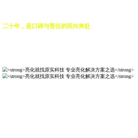
之路。未来，这份跨越二十载的匠心，仍将在每一个光影作品
中延续，为更多城市与场景注入温暖而璀璨的生命力。
二十年，是口碑与责任的双向奔赴
从最初的 “做好一盏灯”，到如今的 “点亮一座城”，山东原实
科技的 20 年，是亮化行业发展的缩影，更是专业精神的践行
之路。未来，这份跨越二十载的匠心，仍将在每一个光影作品
中延续，为更多城市与场景注入温暖而璀璨的生命力。
亮化就找原实科技 专业亮化
解决方案之选
20 年专业积淀，原实科技铸就亮化工程标杆！