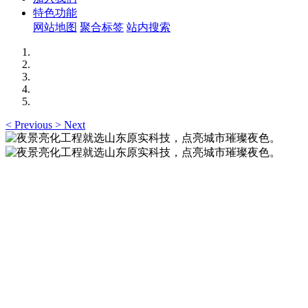
特色功能
网站地图
聚合标签
站内搜索
<
Previous
>
Next
夜景亮化工程就选山东原实科技，点亮城市璀璨夜
色。
夜景亮化工程就选山东原实科技 —— 以精准设计勾勒建筑轮
廓，用优质光源渲染空间氛围，真正点亮城市璀璨夜色。
夜景亮化工程就选山东原实科技，点亮城市璀璨夜
色。