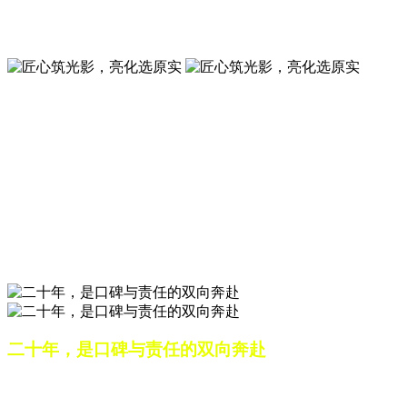
夜景亮化工程就选山东原实科技 —— 以精准设计勾勒建筑轮
廓，用优质光源渲染空间氛围，真正点亮城市璀璨夜色。
匠心筑光影，亮化选原实
山东原实科技，以专业水准点亮城市夜景，打造品质亮化工
程。
匠心筑光影，亮化选原实
山东原实科技，以专业水准点亮城市夜景，打造品质亮化工
程。
二十年，是口碑与责任的双向奔赴
从最初的 “做好一盏灯”，到如今的 “点亮一座城”，山东原实
科技的 20 年，是亮化行业发展的缩影，更是专业精神的践行