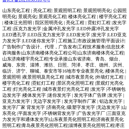
山东亮化工程 | 亮化工程| 景观照明工程| 景观照明亮化| 公园照
明亮化| 景观亮化| 景观亮化工程| 楼体亮化工程 | 楼宇亮化工程
| 楼体泛光照明 | 院区照明亮化 | 亮化工程 | 霓虹灯工程 |发光字
工程 |压克力发光字 |金属冲孔发光字 |LED外露冲孔发光字
|LED透孔字 |LED压克力发光字 |LED发光字 |发光字 |LED亚克
力发光字 |LED迷你发光字 | 工程施工|市政设施管理|平面设计|
广告制作|广告设计、代理，广告发布|工程技术服务|信息技术
咨询服务|山东济南楼体亮化工程公司|山东济南楼体亮化工程|
山东济南楼宇亮化工程|专业承接山东省济南、青岛、烟台、
威海、东营、淄博、潍坊、日照、菏泽、枣庄、德州、滨州、
临沂、济宁、聊城、泰安市等16地市专业夜景亮化 |楼体亮化 |
景观照明 |夜景照明及亮化工程 |城市夜景亮化 |外墙灯光工程 |
楼宇亮化工程 |霓虹灯工程 |景区亮化照明工程 |景观灯光亮化
工程 |灯光亮化工程 |城市夜景灯光亮化工程 |发光字 |不锈钢包
边发光字 |楼体发光字 |迷你发光字 | 发光字体广告牌 |发光字 |
亚克力发光字 | 无边字发光字 | 发光字制作厂家 | 铝边发光字 |
发光字厂家 背发光字 |济南亮化 |吸塑字发光字 |无边发光字 |山
东亮化 |平面发光字 |不锈钢背发光字 |广告发光字厂 |三面亚克
力发光字和通体发光字|山东夜景亮化照明工程|济南夜景亮化
照明工程|青岛夜景亮化照明工程|淄博夜景亮化照明工程|枣庄