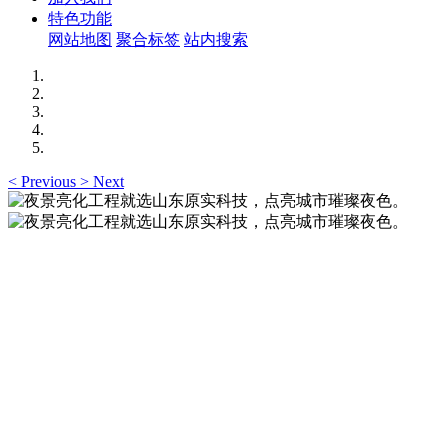
特色功能
网站地图
聚合标签
站内搜索
<
Previous
>
Next
夜景亮化工程就选山东原实科技，点亮城市璀璨夜
色。
夜景亮化工程就选山东原实科技 —— 以精准设计勾勒建筑轮
廓，用优质光源渲染空间氛围，真正点亮城市璀璨夜色。
夜景亮化工程就选山东原实科技，点亮城市璀璨夜
色。