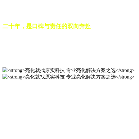
之路。未来，这份跨越二十载的匠心，仍将在每一个光影作品
中延续，为更多城市与场景注入温暖而璀璨的生命力。
二十年，是口碑与责任的双向奔赴
从最初的 “做好一盏灯”，到如今的 “点亮一座城”，山东原实
科技的 20 年，是亮化行业发展的缩影，更是专业精神的践行
之路。未来，这份跨越二十载的匠心，仍将在每一个光影作品
中延续，为更多城市与场景注入温暖而璀璨的生命力。
亮化就找原实科技 专业亮化
解决方案之选
20 年专业积淀，原实科技铸就亮化工程标杆！