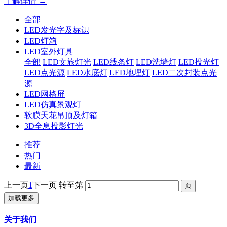
了解详情 →
全部
LED发光字及标识
LED灯箱
LED室外灯具
全部
LED文旅灯光
LED线条灯
LED洗墙灯
LED投光灯
LED点光源
LED水底灯
LED地埋灯
LED二次封装点光
源
LED网格屏
LED仿真景观灯
软膜天花吊顶及灯箱
3D全息投影灯光
推荐
热门
最新
上一页
1
下一页
转至第
加载更多
关于我们