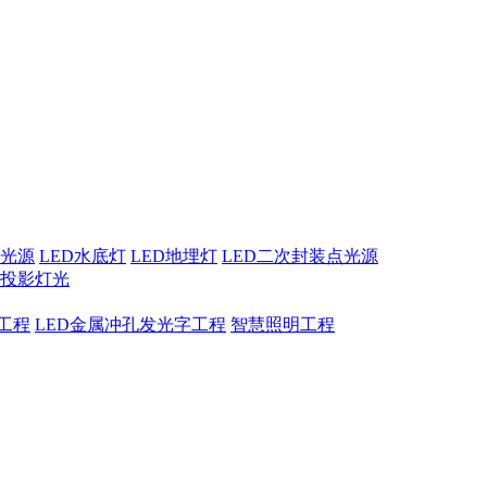
点光源
LED水底灯
LED地埋灯
LED二次封装点光源
息投影灯光
工程
LED金属冲孔发光字工程
智慧照明工程