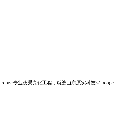
解决方案之选
东原实科技
的专业经验，在夜景亮化工程领域筑起了行业标杆，从技术研发到创