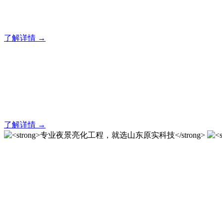
20 年专业积淀，原实科技铸就亮化工程标杆！
了解详情 →
亮化就找原实科技 专业亮化
20 年专业积淀，原实科技铸就亮化工程标杆！
了解详情 →
专业夜景亮化工程，就选山
20 载深耕不辍，20 年匠心坚守。山东原实科技以近二十载
字的极致追求，成为客户心中 “值得托付的长期亮化伙伴”。