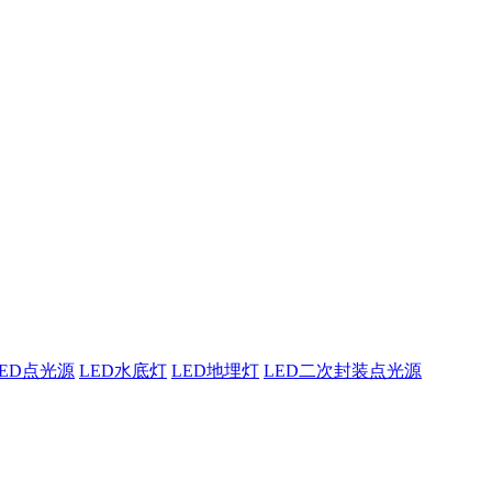
东原实科技
的专业经验，在夜景亮化工程领域筑起了行业标杆，从技术研发到创
LED点光源
LED水底灯
LED地埋灯
LED二次封装点光源