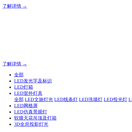
了解详情 →
专业夜景亮化工程，就选山
20 载深耕不辍，20 年匠心坚守。山东原实科技以近二十载
字的极致追求，成为客户心中 “值得托付的长期亮化伙伴”。
了解详情 →
全部
LED发光字及标识
LED灯箱
LED室外灯具
全部
LED文旅灯光
LED线条灯
LED洗墙灯
LED投光灯
LED网格屏
LED仿真景观灯
软膜天花吊顶及灯箱
3D全息投影灯光