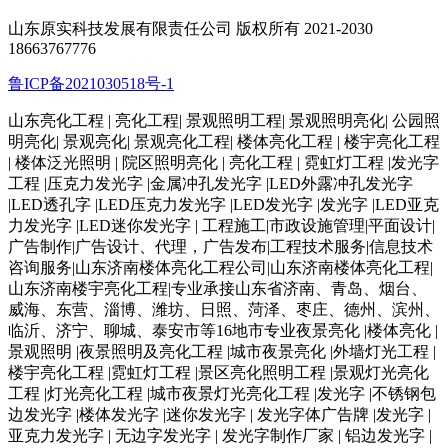
山东原实科技发展有限责任公司 版权所有 2021-2030
18663767776
鲁ICP备2021030518号-1
山东亮化工程 | 亮化工程| 景观照明工程| 景观照明亮化| 公园照
明亮化| 景观亮化| 景观亮化工程| 楼体亮化工程 | 楼宇亮化工程
| 楼体泛光照明 | 院区照明亮化 | 亮化工程 | 霓虹灯工程 |发光字
工程 |压克力发光字 |金属冲孔发光字 |LED外露冲孔发光字
|LED透孔字 |LED压克力发光字 |LED发光字 |发光字 |LED亚克
力发光字 |LED迷你发光字 | 工程施工|市政设施管理|平面设计|
广告制作|广告设计、代理，广告发布|工程技术服务|信息技术
咨询服务|山东济南楼体亮化工程公司|山东济南楼体亮化工程|
山东济南楼宇亮化工程|专业承接山东省济南、青岛、烟台、
威海、东营、淄博、潍坊、日照、菏泽、枣庄、德州、滨州、
临沂、济宁、聊城、泰安市等16地市专业夜景亮化 |楼体亮化 |
景观照明 |夜景照明及亮化工程 |城市夜景亮化 |外墙灯光工程 |
楼宇亮化工程 |霓虹灯工程 |景区亮化照明工程 |景观灯光亮化
工程 |灯光亮化工程 |城市夜景灯光亮化工程 |发光字 |不锈钢包
边发光字 |楼体发光字 |迷你发光字 | 发光字体广告牌 |发光字 |
亚克力发光字 | 无边字发光字 | 发光字制作厂家 | 铝边发光字 |