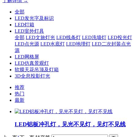
了解详情 →
全部
LED发光字及标识
LED灯箱
LED室外灯具
全部
LED文旅灯光
LED线条灯
LED洗墙灯
LED投光灯
LED点光源
LED水底灯
LED地埋灯
LED二次封装点光
源
LED网格屏
LED仿真景观灯
软膜天花吊顶及灯箱
3D全息投影灯光
推荐
热门
最新
LED铝板冲孔灯，见光不见灯，见灯不见线