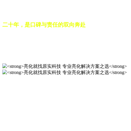
之路。未来，这份跨越二十载的匠心，仍将在每一个光影作品
中延续，为更多城市与场景注入温暖而璀璨的生命力。
二十年，是口碑与责任的双向奔赴
从最初的 “做好一盏灯”，到如今的 “点亮一座城”，山东原实
科技的 20 年，是亮化行业发展的缩影，更是专业精神的践行
之路。未来，这份跨越二十载的匠心，仍将在每一个光影作品
中延续，为更多城市与场景注入温暖而璀璨的生命力。
亮化就找原实科技 专业亮化
解决方案之选
20 年专业积淀，原实科技铸就亮化工程标杆！