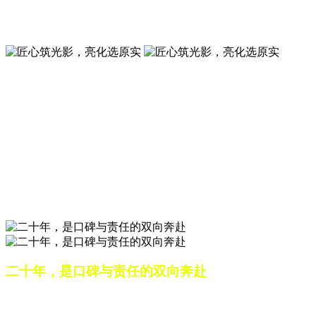
夜景亮化工程就选山东原实科技 —— 以精准设计勾勒建筑轮
廓，用优质光源渲染空间氛围，真正点亮城市璀璨夜色。
匠心筑光影，亮化选原实
山东原实科技，以专业水准点亮城市夜景，打造品质亮化工
程。
匠心筑光影，亮化选原实
山东原实科技，以专业水准点亮城市夜景，打造品质亮化工
程。
二十年，是口碑与责任的双向奔赴
从最初的 “做好一盏灯”，到如今的 “点亮一座城”，山东原实
科技的 20 年，是亮化行业发展的缩影，更是专业精神的践行