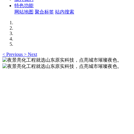
特色功能
网站地图
聚合标签
站内搜索
<
Previous
>
Next
夜景亮化工程就选山东原实科技，点亮城市璀璨夜
色。
夜景亮化工程就选山东原实科技 —— 以精准设计勾勒建筑轮
廓，用优质光源渲染空间氛围，真正点亮城市璀璨夜色。
夜景亮化工程就选山东原实科技，点亮城市璀璨夜
色。