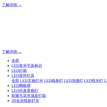
了解详情 →
专业夜景亮化工程，就选山
20 载深耕不辍，20 年匠心坚守。山东原实科技以近二十载
字的极致追求，成为客户心中 “值得托付的长期亮化伙伴”。
了解详情 →
全部
LED发光字及标识
LED灯箱
LED室外灯具
全部
LED文旅灯光
LED线条灯
LED洗墙灯
LED投光灯
LED网格屏
LED仿真景观灯
软膜天花吊顶及灯箱
3D全息投影灯光