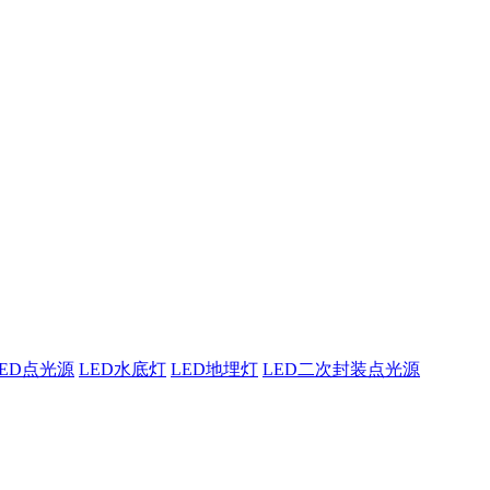
东原实科技
的专业经验，在夜景亮化工程领域筑起了行业标杆，从技术研发到创
LED点光源
LED水底灯
LED地埋灯
LED二次封装点光源