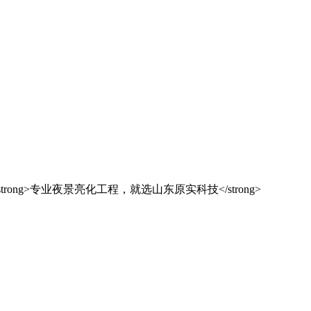
解决方案之选
东原实科技
的专业经验，在夜景亮化工程领域筑起了行业标杆，从技术研发到创