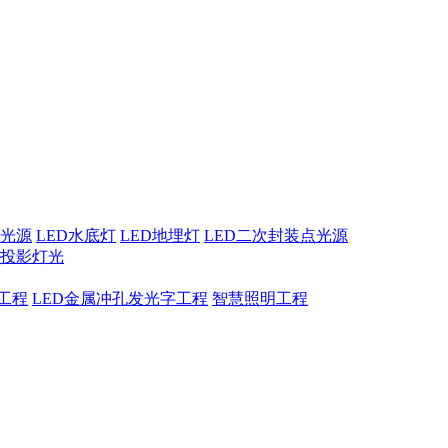
点光源
LED水底灯
LED地埋灯
LED二次封装点光源
息投影灯光
工程
LED金属冲孔发光字工程
智慧照明工程