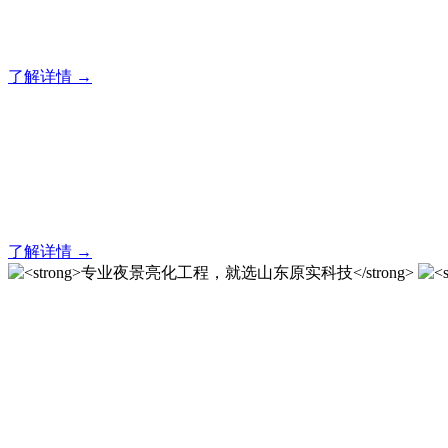
20 年专业积淀，原实科技铸就亮化工程标杆！
了解详情 →
亮化就找原实科技 专业亮化
20 年专业积淀，原实科技铸就亮化工程标杆！
了解详情 →
专业夜景亮化工程，就选山
20 载深耕不辍，20 年匠心坚守。山东原实科技以近二十载
字的极致追求，成为客户心中 “值得托付的长期亮化伙伴”。