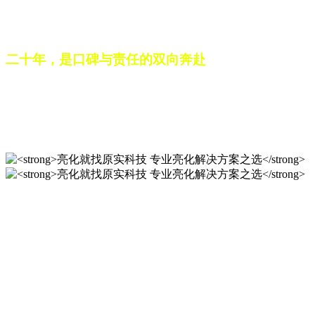
之路。未来，这份跨越二十载的匠心，仍将在每一个光影作品
中延续，为更多城市与场景注入温暖而璀璨的生命力。
二十年，是口碑与责任的双向奔赴
从最初的 “做好一盏灯”，到如今的 “点亮一座城”，山东原实
科技的 20 年，是亮化行业发展的缩影，更是专业精神的践行
之路。未来，这份跨越二十载的匠心，仍将在每一个光影作品
中延续，为更多城市与场景注入温暖而璀璨的生命力。
亮化就找原实科技 专业亮化
解决方案之选
20 年专业积淀，原实科技铸就亮化工程标杆！