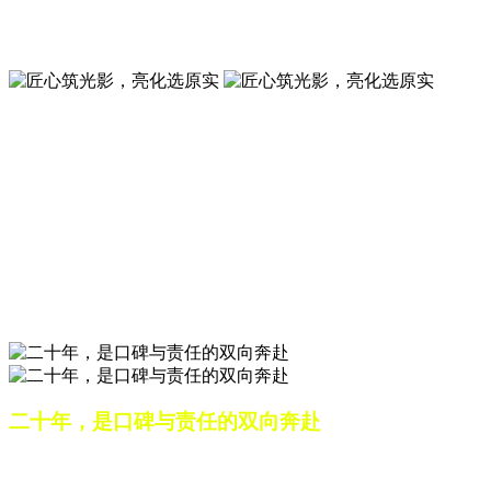
夜景亮化工程就选山东原实科技 —— 以精准设计勾勒建筑轮
廓，用优质光源渲染空间氛围，真正点亮城市璀璨夜色。
匠心筑光影，亮化选原实
山东原实科技，以专业水准点亮城市夜景，打造品质亮化工
程。
匠心筑光影，亮化选原实
山东原实科技，以专业水准点亮城市夜景，打造品质亮化工
程。
二十年，是口碑与责任的双向奔赴
从最初的 “做好一盏灯”，到如今的 “点亮一座城”，山东原实
科技的 20 年，是亮化行业发展的缩影，更是专业精神的践行