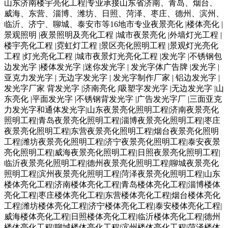
山东济南楼宇亮化工程|专业承接山东省济南、青岛、烟台、
威海、东营、淄博、潍坊、日照、菏泽、枣庄、德州、滨州、
临沂、济宁、聊城、泰安市等16地市专业夜景亮化 |楼体亮化 |
景观照明 |夜景照明及亮化工程 |城市夜景亮化 |外墙灯光工程 |
楼宇亮化工程 |霓虹灯工程 |景区亮化照明工程 |景观灯光亮化
工程 |灯光亮化工程 |城市夜景灯光亮化工程 |发光字 |不锈钢包
边发光字 |楼体发光字 |迷你发光字 | 发光字体广告牌 |发光字 |
亚克力发光字 | 无边字发光字 | 发光字制作厂家 | 铝边发光字 |
发光字厂家 背发光字 |济南亮化 |吸塑字发光字 |无边发光字 |山
东亮化 |平面发光字 |不锈钢背发光字 |广告发光字厂 |三面亚克
力发光字和通体发光字|山东夜景亮化照明工程|济南夜景亮化
照明工程|青岛夜景亮化照明工程|淄博夜景亮化照明工程|枣庄
夜景亮化照明工程|东营夜景亮化照明工程|烟台夜景亮化照明
工程|潍坊夜景亮化照明工程|济宁夜景亮化照明工程|泰安夜景
亮化照明工程|威海夜景亮化照明工程|日照夜景亮化照明工程|
临沂夜景亮化照明工程|德州夜景亮化照明工程|聊城夜景亮化
照明工程|滨州夜景亮化照明工程|菏泽夜景亮化照明工程|山东
楼体亮化工程|济南楼体亮化工程|青岛楼体亮化工程|淄博楼体
亮化工程|枣庄楼体亮化工程|东营楼体亮化工程|烟台楼体亮化
工程|潍坊楼体亮化工程|济宁楼体亮化工程|泰安楼体亮化工程|
威海楼体亮化工程|日照楼体亮化工程|临沂楼体亮化工程|德州
楼体亮化工程|聊城楼体亮化工程|滨州楼体亮化工程|菏泽楼体