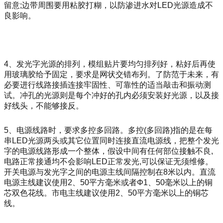
留意;边带周围要用粘胶打糊，以防渗进水对LED光源造成不
良影响。
4、发光字光源的排列，模组贴片要均匀排列好，粘好后再使
用玻璃胶给予固定，要求是网状交错布列。了防范于未来，有
必要进行线路接插连接牢固性、可靠性的适当敲击和振动测
试。冲孔的光源则是每个冲好的孔内必须安装好光源，以及接
好线头，不能够接反。
5、电源线路时，要求多控多回路。多控(多回路)指的是在每
串LED光源两头或其它位置同时连接直流电源线，把整个发光
字的电源线路形成一个整体，假设中间有任何部位接触不良,
电路正常接通均不会影响LED正常发光,可以保证无须维修。
开关电源与发光字之间的电源主线间隔控制在8米以内。直流
电源主线建议使用2、50平方毫米或者Φ1、50毫米以上的铜
芯双色花线。市电主线建议使用2、50平方毫米以上的铜芯
线。