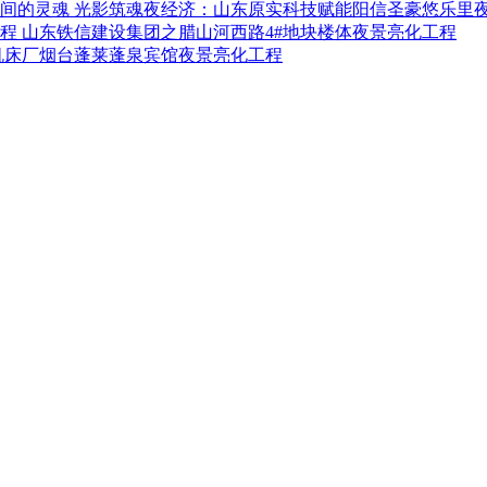
光影筑魂夜经济：山东原实科技赋能阳信圣豪悠乐里
山东铁信建设集团之腊山河西路4#地块楼体夜景亮化工程
机床厂烟台蓬莱蓬泉宾馆夜景亮化工程