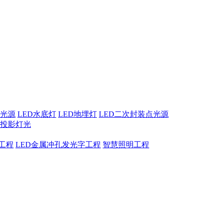
点光源
LED水底灯
LED地埋灯
LED二次封装点光源
息投影灯光
工程
LED金属冲孔发光字工程
智慧照明工程