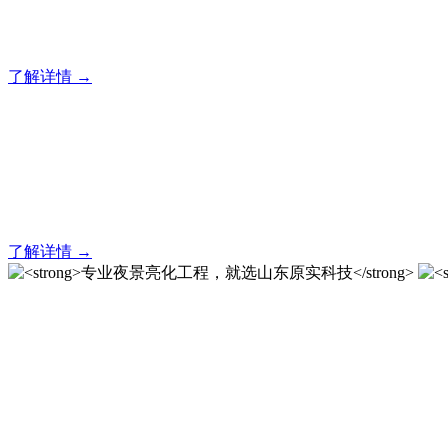
20 年专业积淀，原实科技铸就亮化工程标杆！
了解详情 →
亮化就找原实科技 专业亮化
20 年专业积淀，原实科技铸就亮化工程标杆！
了解详情 →
专业夜景亮化工程，就选山
20 载深耕不辍，20 年匠心坚守。山东原实科技以近二十载
字的极致追求，成为客户心中 “值得托付的长期亮化伙伴”。