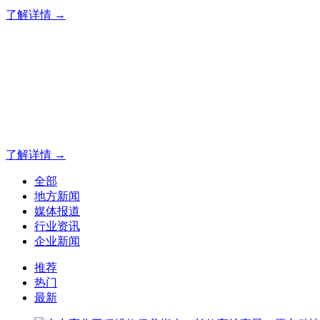
了解详情 →
专业夜景亮化工程，就选山
20 载深耕不辍，20 年匠心坚守。山东原实科技以近二十载
字的极致追求，成为客户心中 “值得托付的长期亮化伙伴”。
了解详情 →
全部
地方新闻
媒体报道
行业资讯
企业新闻
推荐
热门
最新