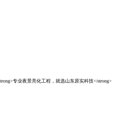
解决方案之选
东原实科技
的专业经验，在夜景亮化工程领域筑起了行业标杆，从技术研发到创