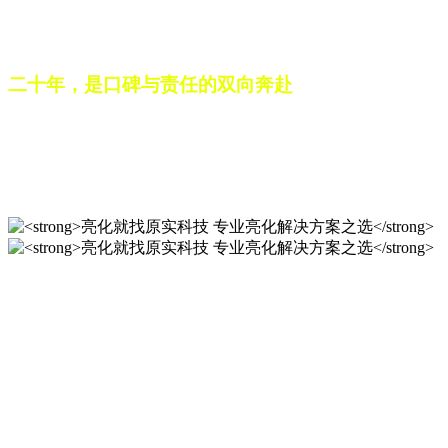
之路。未来，这份跨越二十载的匠心，仍将在每一个光影作品
中延续，为更多城市与场景注入温暖而璀璨的生命力。
二十年，是口碑与责任的双向奔赴
从最初的 “做好一盏灯”，到如今的 “点亮一座城”，山东原实
科技的 20 年，是亮化行业发展的缩影，更是专业精神的践行
之路。未来，这份跨越二十载的匠心，仍将在每一个光影作品
中延续，为更多城市与场景注入温暖而璀璨的生命力。
亮化就找原实科技 专业亮化
解决方案之选
20 年专业积淀，原实科技铸就亮化工程标杆！