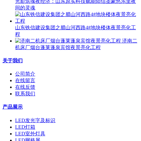
光影筑魂夜经济：山东原实科技赋能阳信圣豪悠乐里夜
间的灵魂
山东铁信建设集团之腊山河西路4#地块楼体夜景亮化工
程
济南二
机床厂烟台蓬莱蓬泉宾馆夜景亮化工程
关于我们
公司简介
在线留言
在线反馈
联系我们
产品展示
LED发光字及标识
LED灯箱
LED室外灯具
LED网格屏