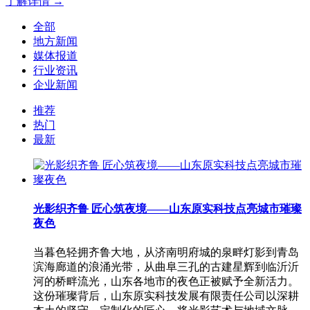
了解详情 →
全部
地方新闻
媒体报道
行业资讯
企业新闻
推荐
热门
最新
光影织齐鲁 匠心筑夜境——山东原实科技点亮城市璀璨
夜色
当暮色轻拥齐鲁大地，从济南明府城的泉畔灯影到青岛
滨海廊道的浪涌光带，从曲阜三孔的古建星辉到临沂沂
河的桥畔流光，山东各地市的夜色正被赋予全新活力。
这份璀璨背后，山东原实科技发展有限责任公司以深耕