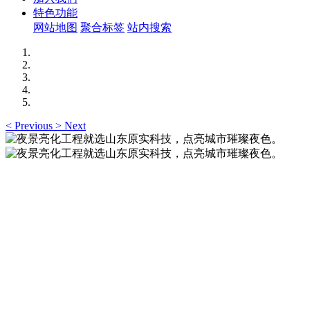
特色功能
网站地图
聚合标签
站内搜索
<
Previous
>
Next
夜景亮化工程就选山东原实科技，点亮城市璀璨夜
色。
夜景亮化工程就选山东原实科技 —— 以精准设计勾勒建筑轮
廓，用优质光源渲染空间氛围，真正点亮城市璀璨夜色。
夜景亮化工程就选山东原实科技，点亮城市璀璨夜
色。