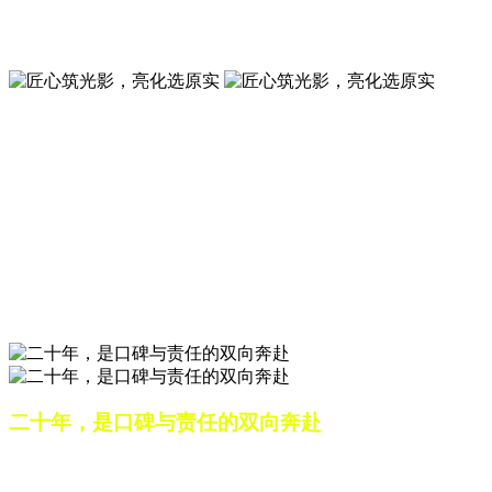
夜景亮化工程就选山东原实科技 —— 以精准设计勾勒建筑轮
廓，用优质光源渲染空间氛围，真正点亮城市璀璨夜色。
匠心筑光影，亮化选原实
山东原实科技，以专业水准点亮城市夜景，打造品质亮化工
程。
匠心筑光影，亮化选原实
山东原实科技，以专业水准点亮城市夜景，打造品质亮化工
程。
二十年，是口碑与责任的双向奔赴
从最初的 “做好一盏灯”，到如今的 “点亮一座城”，山东原实
科技的 20 年，是亮化行业发展的缩影，更是专业精神的践行