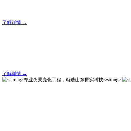
20 年专业积淀，原实科技铸就亮化工程标杆！
了解详情 →
亮化就找原实科技 专业亮化
20 年专业积淀，原实科技铸就亮化工程标杆！
了解详情 →
专业夜景亮化工程，就选山
20 载深耕不辍，20 年匠心坚守。山东原实科技以近二十载
字的极致追求，成为客户心中 “值得托付的长期亮化伙伴”。