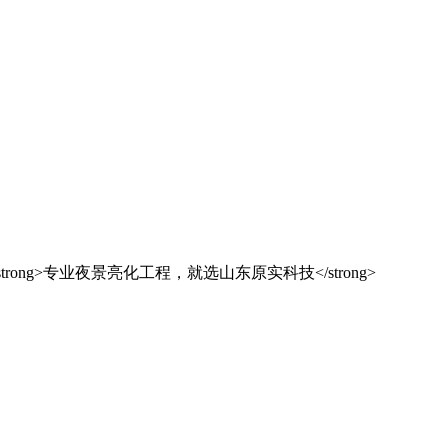
解决方案之选
东原实科技
的专业经验，在夜景亮化工程领域筑起了行业标杆，从技术研发到创