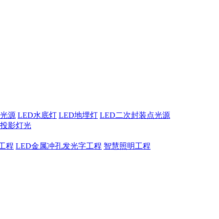
点光源
LED水底灯
LED地埋灯
LED二次封装点光源
息投影灯光
工程
LED金属冲孔发光字工程
智慧照明工程