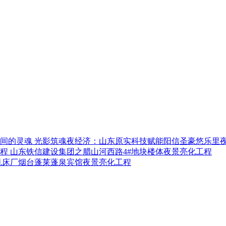
光影筑魂夜经济：山东原实科技赋能阳信圣豪悠乐里
山东铁信建设集团之腊山河西路4#地块楼体夜景亮化工程
机床厂烟台蓬莱蓬泉宾馆夜景亮化工程