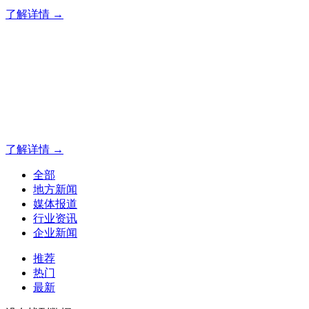
了解详情 →
专业夜景亮化工程，就选山
20 载深耕不辍，20 年匠心坚守。山东原实科技以近二十载
字的极致追求，成为客户心中 “值得托付的长期亮化伙伴”。
了解详情 →
全部
地方新闻
媒体报道
行业资讯
企业新闻
推荐
热门
最新