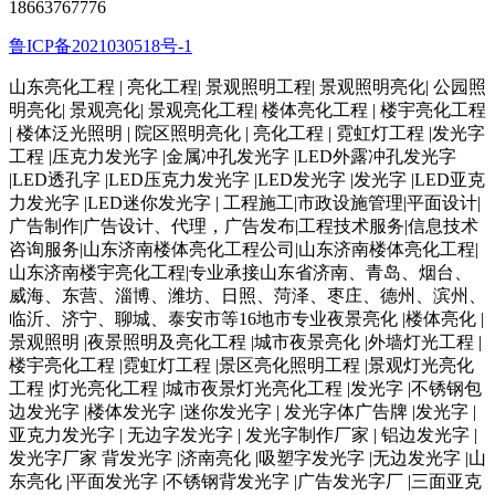
18663767776
鲁ICP备2021030518号-1
山东亮化工程 | 亮化工程| 景观照明工程| 景观照明亮化| 公园照
明亮化| 景观亮化| 景观亮化工程| 楼体亮化工程 | 楼宇亮化工程
| 楼体泛光照明 | 院区照明亮化 | 亮化工程 | 霓虹灯工程 |发光字
工程 |压克力发光字 |金属冲孔发光字 |LED外露冲孔发光字
|LED透孔字 |LED压克力发光字 |LED发光字 |发光字 |LED亚克
力发光字 |LED迷你发光字 | 工程施工|市政设施管理|平面设计|
广告制作|广告设计、代理，广告发布|工程技术服务|信息技术
咨询服务|山东济南楼体亮化工程公司|山东济南楼体亮化工程|
山东济南楼宇亮化工程|专业承接山东省济南、青岛、烟台、
威海、东营、淄博、潍坊、日照、菏泽、枣庄、德州、滨州、
临沂、济宁、聊城、泰安市等16地市专业夜景亮化 |楼体亮化 |
景观照明 |夜景照明及亮化工程 |城市夜景亮化 |外墙灯光工程 |
楼宇亮化工程 |霓虹灯工程 |景区亮化照明工程 |景观灯光亮化
工程 |灯光亮化工程 |城市夜景灯光亮化工程 |发光字 |不锈钢包
边发光字 |楼体发光字 |迷你发光字 | 发光字体广告牌 |发光字 |
亚克力发光字 | 无边字发光字 | 发光字制作厂家 | 铝边发光字 |
发光字厂家 背发光字 |济南亮化 |吸塑字发光字 |无边发光字 |山
东亮化 |平面发光字 |不锈钢背发光字 |广告发光字厂 |三面亚克