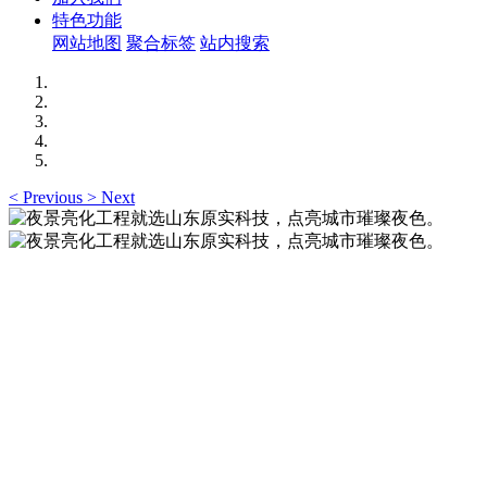
特色功能
网站地图
聚合标签
站内搜索
<
Previous
>
Next
夜景亮化工程就选山东原实科技，点亮城市璀璨夜
色。
夜景亮化工程就选山东原实科技 —— 以精准设计勾勒建筑轮
廓，用优质光源渲染空间氛围，真正点亮城市璀璨夜色。
夜景亮化工程就选山东原实科技，点亮城市璀璨夜
色。