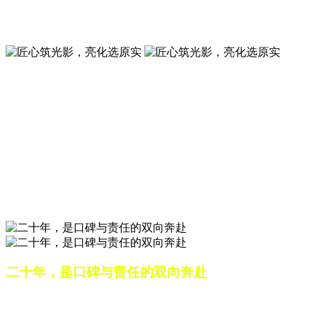
夜景亮化工程就选山东原实科技 —— 以精准设计勾勒建筑轮
廓，用优质光源渲染空间氛围，真正点亮城市璀璨夜色。
匠心筑光影，亮化选原实
山东原实科技，以专业水准点亮城市夜景，打造品质亮化工
程。
匠心筑光影，亮化选原实
山东原实科技，以专业水准点亮城市夜景，打造品质亮化工
程。
二十年，是口碑与责任的双向奔赴
从最初的 “做好一盏灯”，到如今的 “点亮一座城”，山东原实
科技的 20 年，是亮化行业发展的缩影，更是专业精神的践行