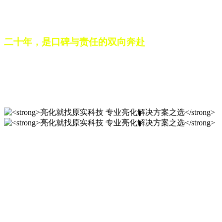
之路。未来，这份跨越二十载的匠心，仍将在每一个光影作品
中延续，为更多城市与场景注入温暖而璀璨的生命力。
二十年，是口碑与责任的双向奔赴
从最初的 “做好一盏灯”，到如今的 “点亮一座城”，山东原实
科技的 20 年，是亮化行业发展的缩影，更是专业精神的践行
之路。未来，这份跨越二十载的匠心，仍将在每一个光影作品
中延续，为更多城市与场景注入温暖而璀璨的生命力。
亮化就找原实科技 专业亮化
解决方案之选
20 年专业积淀，原实科技铸就亮化工程标杆！