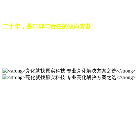
之路。未来，这份跨越二十载的匠心，仍将在每一个光影作品
中延续，为更多城市与场景注入温暖而璀璨的生命力。
二十年，是口碑与责任的双向奔赴
从最初的 “做好一盏灯”，到如今的 “点亮一座城”，山东原实
科技的 20 年，是亮化行业发展的缩影，更是专业精神的践行
之路。未来，这份跨越二十载的匠心，仍将在每一个光影作品
中延续，为更多城市与场景注入温暖而璀璨的生命力。
亮化就找原实科技 专业亮化
解决方案之选
20 年专业积淀，原实科技铸就亮化工程标杆！