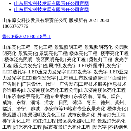
山东原实科技发展有限责任公司官网
山东原实科技发展有限责任公司官网
山东原实科技发展有限责任公司 版权所有 2021-2030
18663767776
鲁ICP备2021030518号-1
山东亮化工程 | 亮化工程| 景观照明工程| 景观照明亮化| 公园照
明亮化| 景观亮化| 景观亮化工程| 楼体亮化工程 | 楼宇亮化工程
| 楼体泛光照明 | 院区照明亮化 | 亮化工程 | 霓虹灯工程 |发光字
工程 |压克力发光字 |金属冲孔发光字 |LED外露冲孔发光字
|LED透孔字 |LED压克力发光字 |LED发光字 |发光字 |LED亚克
力发光字 |LED迷你发光字 | 工程施工|市政设施管理|平面设计|
广告制作|广告设计、代理，广告发布|工程技术服务|信息技术
咨询服务|山东济南楼体亮化工程公司|山东济南楼体亮化工程|
山东济南楼宇亮化工程|专业承接山东省济南、青岛、烟台、
威海、东营、淄博、潍坊、日照、菏泽、枣庄、德州、滨州、
临沂、济宁、聊城、泰安市等16地市专业夜景亮化 |楼体亮化 |
景观照明 |夜景照明及亮化工程 |城市夜景亮化 |外墙灯光工程 |
楼宇亮化工程 |霓虹灯工程 |景区亮化照明工程 |景观灯光亮化
工程 |灯光亮化工程 |城市夜景灯光亮化工程 |发光字 |不锈钢包