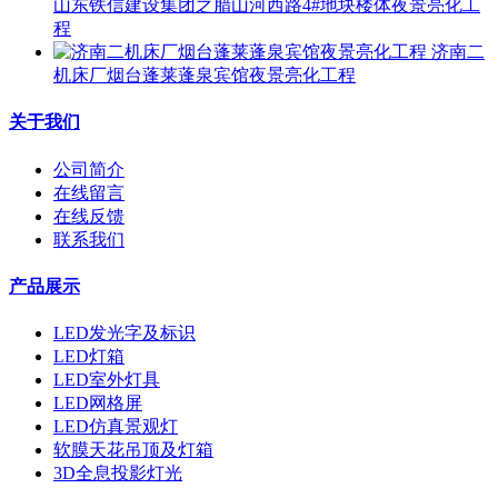
山东铁信建设集团之腊山河西路4#地块楼体夜景亮化工
程
济南二
机床厂烟台蓬莱蓬泉宾馆夜景亮化工程
关于我们
公司简介
在线留言
在线反馈
联系我们
产品展示
LED发光字及标识
LED灯箱
LED室外灯具
LED网格屏
LED仿真景观灯
软膜天花吊顶及灯箱
3D全息投影灯光