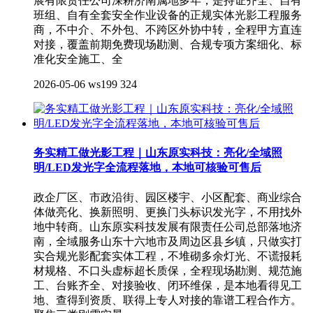
展有限责任公司深耕济南属地多年，是持证齐全、自有
班组、自有全套安全作业设备的正规实体光影工程服务
商，不中介、不外包、不跨区外协中转，全程甲方直连
对接，覆盖前期免费现场勘测、合规专项方案细化、标
准化安全施工、全
2026-05-06
ws199
324
务实精工做光影工程｜山东原实科技：亮化/全域照
明/LED发光字全流程落地，本地可核验可售后
政企厂区、市政沿街、园区楼宇、小区配套、商业综合
体做亮化、换新照明、更换门头标识发光字，不用找外
地中转商。山东原实科技发展有限责任公司总部落地济
南，全域服务山东十六地市及周边区县乡镇，只做实打
实合规光影配套实体工程，不堆砌多余灯光、不谎报耗
材规格、不口头虚标超长质保，全程现场勘测、规范施
工、台账齐全、对接验收、闭环维保，是本地看得见工
地、查得到资质、联得上专人对接的靠谱工程合作方。