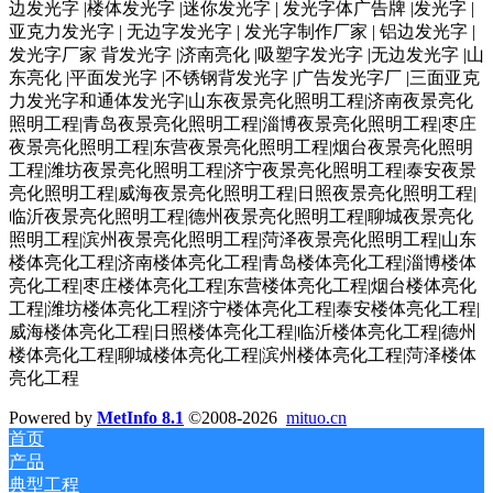
边发光字 |楼体发光字 |迷你发光字 | 发光字体广告牌 |发光字 |
亚克力发光字 | 无边字发光字 | 发光字制作厂家 | 铝边发光字 |
发光字厂家 背发光字 |济南亮化 |吸塑字发光字 |无边发光字 |山
东亮化 |平面发光字 |不锈钢背发光字 |广告发光字厂 |三面亚克
力发光字和通体发光字|山东夜景亮化照明工程|济南夜景亮化
照明工程|青岛夜景亮化照明工程|淄博夜景亮化照明工程|枣庄
夜景亮化照明工程|东营夜景亮化照明工程|烟台夜景亮化照明
工程|潍坊夜景亮化照明工程|济宁夜景亮化照明工程|泰安夜景
亮化照明工程|威海夜景亮化照明工程|日照夜景亮化照明工程|
临沂夜景亮化照明工程|德州夜景亮化照明工程|聊城夜景亮化
照明工程|滨州夜景亮化照明工程|菏泽夜景亮化照明工程|山东
楼体亮化工程|济南楼体亮化工程|青岛楼体亮化工程|淄博楼体
亮化工程|枣庄楼体亮化工程|东营楼体亮化工程|烟台楼体亮化
工程|潍坊楼体亮化工程|济宁楼体亮化工程|泰安楼体亮化工程|
威海楼体亮化工程|日照楼体亮化工程|临沂楼体亮化工程|德州
楼体亮化工程|聊城楼体亮化工程|滨州楼体亮化工程|菏泽楼体
亮化工程
Powered by
MetInfo 8.1
©2008-2026
mituo.cn
首页
产品
典型工程