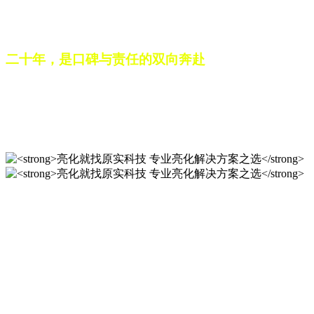
之路。未来，这份跨越二十载的匠心，仍将在每一个光影作品
中延续，为更多城市与场景注入温暖而璀璨的生命力。
二十年，是口碑与责任的双向奔赴
从最初的 “做好一盏灯”，到如今的 “点亮一座城”，山东原实
科技的 20 年，是亮化行业发展的缩影，更是专业精神的践行
之路。未来，这份跨越二十载的匠心，仍将在每一个光影作品
中延续，为更多城市与场景注入温暖而璀璨的生命力。
亮化就找原实科技 专业亮化
解决方案之选
20 年专业积淀，原实科技铸就亮化工程标杆！