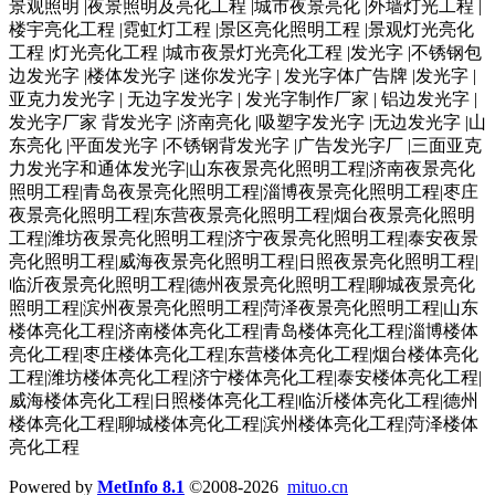
景观照明 |夜景照明及亮化工程 |城市夜景亮化 |外墙灯光工程 |
楼宇亮化工程 |霓虹灯工程 |景区亮化照明工程 |景观灯光亮化
工程 |灯光亮化工程 |城市夜景灯光亮化工程 |发光字 |不锈钢包
边发光字 |楼体发光字 |迷你发光字 | 发光字体广告牌 |发光字 |
亚克力发光字 | 无边字发光字 | 发光字制作厂家 | 铝边发光字 |
发光字厂家 背发光字 |济南亮化 |吸塑字发光字 |无边发光字 |山
东亮化 |平面发光字 |不锈钢背发光字 |广告发光字厂 |三面亚克
力发光字和通体发光字|山东夜景亮化照明工程|济南夜景亮化
照明工程|青岛夜景亮化照明工程|淄博夜景亮化照明工程|枣庄
夜景亮化照明工程|东营夜景亮化照明工程|烟台夜景亮化照明
工程|潍坊夜景亮化照明工程|济宁夜景亮化照明工程|泰安夜景
亮化照明工程|威海夜景亮化照明工程|日照夜景亮化照明工程|
临沂夜景亮化照明工程|德州夜景亮化照明工程|聊城夜景亮化
照明工程|滨州夜景亮化照明工程|菏泽夜景亮化照明工程|山东
楼体亮化工程|济南楼体亮化工程|青岛楼体亮化工程|淄博楼体
亮化工程|枣庄楼体亮化工程|东营楼体亮化工程|烟台楼体亮化
工程|潍坊楼体亮化工程|济宁楼体亮化工程|泰安楼体亮化工程|
威海楼体亮化工程|日照楼体亮化工程|临沂楼体亮化工程|德州
楼体亮化工程|聊城楼体亮化工程|滨州楼体亮化工程|菏泽楼体
亮化工程
Powered by
MetInfo 8.1
©2008-2026
mituo.cn