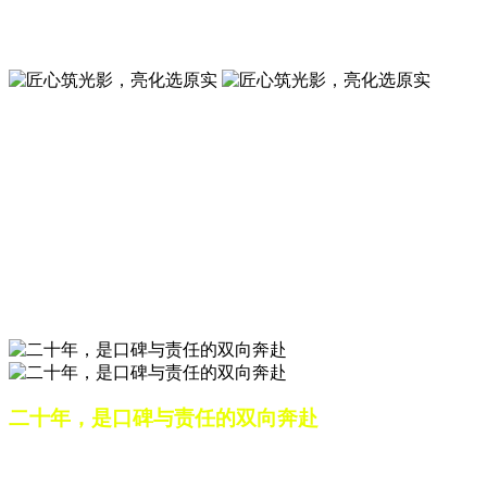
夜景亮化工程就选山东原实科技 —— 以精准设计勾勒建筑轮
廓，用优质光源渲染空间氛围，真正点亮城市璀璨夜色。
匠心筑光影，亮化选原实
山东原实科技，以专业水准点亮城市夜景，打造品质亮化工
程。
匠心筑光影，亮化选原实
山东原实科技，以专业水准点亮城市夜景，打造品质亮化工
程。
二十年，是口碑与责任的双向奔赴
从最初的 “做好一盏灯”，到如今的 “点亮一座城”，山东原实
科技的 20 年，是亮化行业发展的缩影，更是专业精神的践行