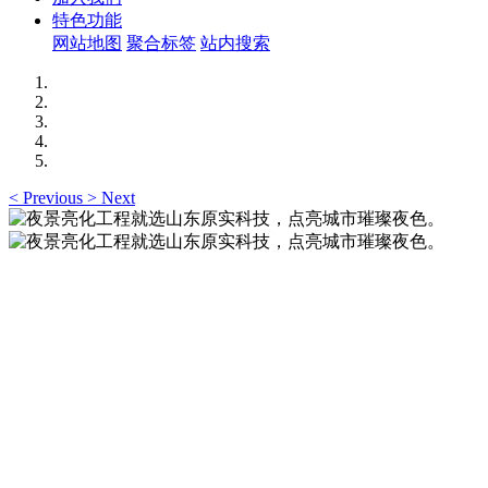
特色功能
网站地图
聚合标签
站内搜索
<
Previous
>
Next
夜景亮化工程就选山东原实科技，点亮城市璀璨夜
色。
夜景亮化工程就选山东原实科技 —— 以精准设计勾勒建筑轮
廓，用优质光源渲染空间氛围，真正点亮城市璀璨夜色。
夜景亮化工程就选山东原实科技，点亮城市璀璨夜
色。