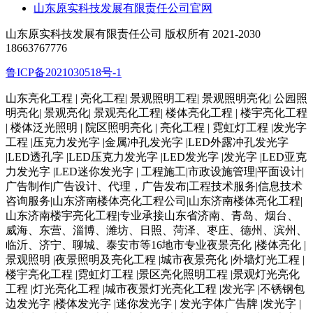
山东原实科技发展有限责任公司官网
山东原实科技发展有限责任公司 版权所有 2021-2030
18663767776
鲁ICP备2021030518号-1
山东亮化工程 | 亮化工程| 景观照明工程| 景观照明亮化| 公园照
明亮化| 景观亮化| 景观亮化工程| 楼体亮化工程 | 楼宇亮化工程
| 楼体泛光照明 | 院区照明亮化 | 亮化工程 | 霓虹灯工程 |发光字
工程 |压克力发光字 |金属冲孔发光字 |LED外露冲孔发光字
|LED透孔字 |LED压克力发光字 |LED发光字 |发光字 |LED亚克
力发光字 |LED迷你发光字 | 工程施工|市政设施管理|平面设计|
广告制作|广告设计、代理，广告发布|工程技术服务|信息技术
咨询服务|山东济南楼体亮化工程公司|山东济南楼体亮化工程|
山东济南楼宇亮化工程|专业承接山东省济南、青岛、烟台、
威海、东营、淄博、潍坊、日照、菏泽、枣庄、德州、滨州、
临沂、济宁、聊城、泰安市等16地市专业夜景亮化 |楼体亮化 |
景观照明 |夜景照明及亮化工程 |城市夜景亮化 |外墙灯光工程 |
楼宇亮化工程 |霓虹灯工程 |景区亮化照明工程 |景观灯光亮化
工程 |灯光亮化工程 |城市夜景灯光亮化工程 |发光字 |不锈钢包
边发光字 |楼体发光字 |迷你发光字 | 发光字体广告牌 |发光字 |