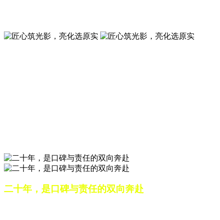
夜景亮化工程就选山东原实科技 —— 以精准设计勾勒建筑轮
廓，用优质光源渲染空间氛围，真正点亮城市璀璨夜色。
匠心筑光影，亮化选原实
山东原实科技，以专业水准点亮城市夜景，打造品质亮化工
程。
匠心筑光影，亮化选原实
山东原实科技，以专业水准点亮城市夜景，打造品质亮化工
程。
二十年，是口碑与责任的双向奔赴
从最初的 “做好一盏灯”，到如今的 “点亮一座城”，山东原实
科技的 20 年，是亮化行业发展的缩影，更是专业精神的践行