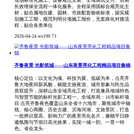
现场标准化施工、设备规范安装、全域调试交付、后期
长效维保全流程一体化服务。全程采用国标合规亮化主
材，贴合属地住建、园林、市政配套验收标准，据实规
划施工工期，规范列明分项施工报价，无套路化对接流
程，贴合各类单位
2026-04-24
ws199
73
齐鲁夜景 光影筑城——山东夜景亮化工程精品项目集锦
核心定位：以文化为魂、科技为翼、低碳为本，点亮齐
鲁大地夜间新风貌，赋能文旅夜游、城市形象与民生品
质双提升，深耕山东全域亮化工程，打造兼具地域特色
与智慧节能的标杆光影工程一、全域布局：16市标杆项
目 点亮齐鲁夜色覆盖山东全省十六地市，聚焦城市中轴
线、核心商圈、历史古建、滨海河湖、文旅景区，打造
一批辨识度高、影响力广的夜景亮化名片，兼顾平日静
谧氛围与节假日高光效果，实现一城一韵、一景一特
色。省会龙头·