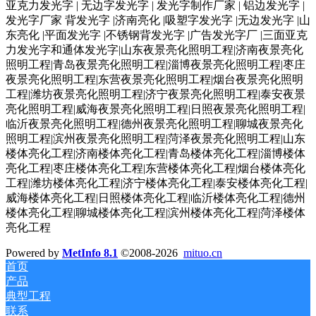
亚克力发光字 | 无边字发光字 | 发光字制作厂家 | 铝边发光字 |
发光字厂家 背发光字 |济南亮化 |吸塑字发光字 |无边发光字 |山
东亮化 |平面发光字 |不锈钢背发光字 |广告发光字厂 |三面亚克
力发光字和通体发光字|山东夜景亮化照明工程|济南夜景亮化
照明工程|青岛夜景亮化照明工程|淄博夜景亮化照明工程|枣庄
夜景亮化照明工程|东营夜景亮化照明工程|烟台夜景亮化照明
工程|潍坊夜景亮化照明工程|济宁夜景亮化照明工程|泰安夜景
亮化照明工程|威海夜景亮化照明工程|日照夜景亮化照明工程|
临沂夜景亮化照明工程|德州夜景亮化照明工程|聊城夜景亮化
照明工程|滨州夜景亮化照明工程|菏泽夜景亮化照明工程|山东
楼体亮化工程|济南楼体亮化工程|青岛楼体亮化工程|淄博楼体
亮化工程|枣庄楼体亮化工程|东营楼体亮化工程|烟台楼体亮化
工程|潍坊楼体亮化工程|济宁楼体亮化工程|泰安楼体亮化工程|
威海楼体亮化工程|日照楼体亮化工程|临沂楼体亮化工程|德州
楼体亮化工程|聊城楼体亮化工程|滨州楼体亮化工程|菏泽楼体
亮化工程
Powered by
MetInfo 8.1
©2008-2026
mituo.cn
首页
产品
典型工程
联系