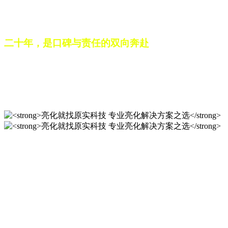
之路。未来，这份跨越二十载的匠心，仍将在每一个光影作品
中延续，为更多城市与场景注入温暖而璀璨的生命力。
二十年，是口碑与责任的双向奔赴
从最初的 “做好一盏灯”，到如今的 “点亮一座城”，山东原实
科技的 20 年，是亮化行业发展的缩影，更是专业精神的践行
之路。未来，这份跨越二十载的匠心，仍将在每一个光影作品
中延续，为更多城市与场景注入温暖而璀璨的生命力。
亮化就找原实科技 专业亮化
解决方案之选
20 年专业积淀，原实科技铸就亮化工程标杆！