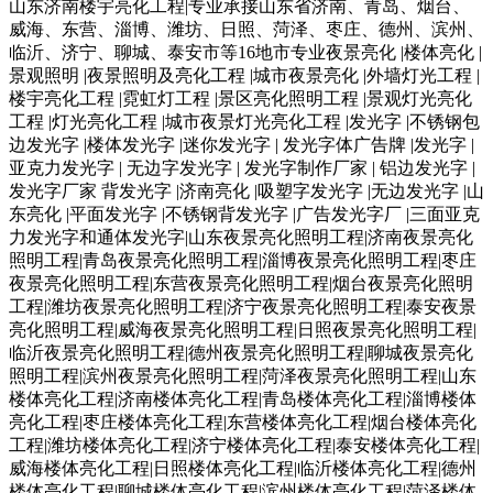
山东济南楼宇亮化工程|专业承接山东省济南、青岛、烟台、
威海、东营、淄博、潍坊、日照、菏泽、枣庄、德州、滨州、
临沂、济宁、聊城、泰安市等16地市专业夜景亮化 |楼体亮化 |
景观照明 |夜景照明及亮化工程 |城市夜景亮化 |外墙灯光工程 |
楼宇亮化工程 |霓虹灯工程 |景区亮化照明工程 |景观灯光亮化
工程 |灯光亮化工程 |城市夜景灯光亮化工程 |发光字 |不锈钢包
边发光字 |楼体发光字 |迷你发光字 | 发光字体广告牌 |发光字 |
亚克力发光字 | 无边字发光字 | 发光字制作厂家 | 铝边发光字 |
发光字厂家 背发光字 |济南亮化 |吸塑字发光字 |无边发光字 |山
东亮化 |平面发光字 |不锈钢背发光字 |广告发光字厂 |三面亚克
力发光字和通体发光字|山东夜景亮化照明工程|济南夜景亮化
照明工程|青岛夜景亮化照明工程|淄博夜景亮化照明工程|枣庄
夜景亮化照明工程|东营夜景亮化照明工程|烟台夜景亮化照明
工程|潍坊夜景亮化照明工程|济宁夜景亮化照明工程|泰安夜景
亮化照明工程|威海夜景亮化照明工程|日照夜景亮化照明工程|
临沂夜景亮化照明工程|德州夜景亮化照明工程|聊城夜景亮化
照明工程|滨州夜景亮化照明工程|菏泽夜景亮化照明工程|山东
楼体亮化工程|济南楼体亮化工程|青岛楼体亮化工程|淄博楼体
亮化工程|枣庄楼体亮化工程|东营楼体亮化工程|烟台楼体亮化
工程|潍坊楼体亮化工程|济宁楼体亮化工程|泰安楼体亮化工程|
威海楼体亮化工程|日照楼体亮化工程|临沂楼体亮化工程|德州
楼体亮化工程|聊城楼体亮化工程|滨州楼体亮化工程|菏泽楼体