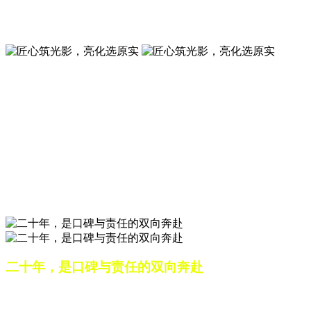
夜景亮化工程就选山东原实科技 —— 以精准设计勾勒建筑轮
廓，用优质光源渲染空间氛围，真正点亮城市璀璨夜色。
匠心筑光影，亮化选原实
山东原实科技，以专业水准点亮城市夜景，打造品质亮化工
程。
匠心筑光影，亮化选原实
山东原实科技，以专业水准点亮城市夜景，打造品质亮化工
程。
二十年，是口碑与责任的双向奔赴
从最初的 “做好一盏灯”，到如今的 “点亮一座城”，山东原实
科技的 20 年，是亮化行业发展的缩影，更是专业精神的践行