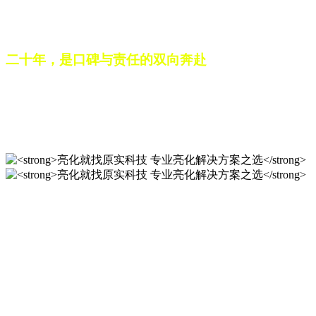
之路。未来，这份跨越二十载的匠心，仍将在每一个光影作品
中延续，为更多城市与场景注入温暖而璀璨的生命力。
二十年，是口碑与责任的双向奔赴
从最初的 “做好一盏灯”，到如今的 “点亮一座城”，山东原实
科技的 20 年，是亮化行业发展的缩影，更是专业精神的践行
之路。未来，这份跨越二十载的匠心，仍将在每一个光影作品
中延续，为更多城市与场景注入温暖而璀璨的生命力。
亮化就找原实科技 专业亮化
解决方案之选
20 年专业积淀，原实科技铸就亮化工程标杆！