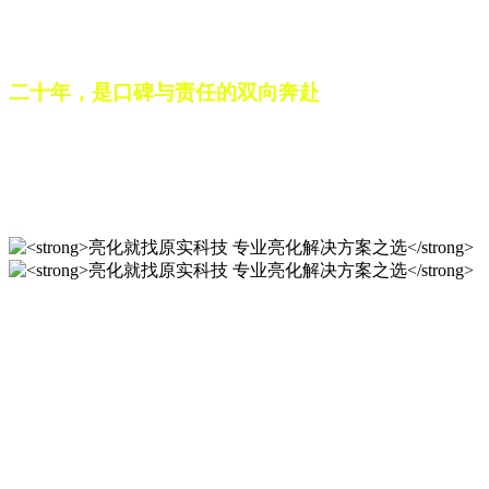
之路。未来，这份跨越二十载的匠心，仍将在每一个光影作品
中延续，为更多城市与场景注入温暖而璀璨的生命力。
二十年，是口碑与责任的双向奔赴
从最初的 “做好一盏灯”，到如今的 “点亮一座城”，山东原实
科技的 20 年，是亮化行业发展的缩影，更是专业精神的践行
之路。未来，这份跨越二十载的匠心，仍将在每一个光影作品
中延续，为更多城市与场景注入温暖而璀璨的生命力。
亮化就找原实科技 专业亮化
解决方案之选
20 年专业积淀，原实科技铸就亮化工程标杆！