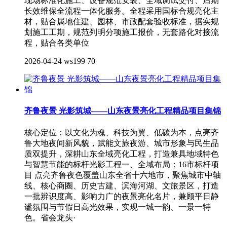
现场标准化施工、设备规范安装、全域调试交付、后期
长效维保全流程一体化服务。全程采用国标合规亮化主
材，贴合属地住建、园林、市政配套验收标准，据实规
划施工工期，规范列明分项施工报价，无套路化对接流
程，贴合各类单位
2026-04-24
ws199
70
齐鲁夜景 光影筑城——山东夜景亮化工程精品项目集锦
核心定位：以文化为魂、科技为翼、低碳为本，点亮齐
鲁大地夜间新风貌，赋能文旅夜游、城市形象与民生品
质双提升，深耕山东全域亮化工程，打造兼具地域特色
与智慧节能的标杆光影工程一、全域布局：16市标杆项
目 点亮齐鲁夜色覆盖山东全省十六地市，聚焦城市中轴
线、核心商圈、历史古建、滨海河湖、文旅景区，打造
一批辨识度高、影响力广的夜景亮化名片，兼顾平日静
谧氛围与节假日高光效果，实现一城一韵、一景一特
色。省会龙头·