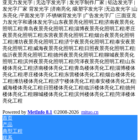
亚克力发光字 | 无边字发光字 | 发光字制作厂家 | 铝边发光字 |
发光字厂家 背发光字 |济南亮化 |吸塑字发光字 |无边发光字 |山
东亮化 |平面发光字 |不锈钢背发光字 |广告发光字厂 |三面亚克
力发光字和通体发光字|山东夜景亮化照明工程|济南夜景亮化
照明工程|青岛夜景亮化照明工程|淄博夜景亮化照明工程|枣庄
夜景亮化照明工程|东营夜景亮化照明工程|烟台夜景亮化照明
工程|潍坊夜景亮化照明工程|济宁夜景亮化照明工程|泰安夜景
亮化照明工程|威海夜景亮化照明工程|日照夜景亮化照明工程|
临沂夜景亮化照明工程|德州夜景亮化照明工程|聊城夜景亮化
照明工程|滨州夜景亮化照明工程|菏泽夜景亮化照明工程|山东
楼体亮化工程|济南楼体亮化工程|青岛楼体亮化工程|淄博楼体
亮化工程|枣庄楼体亮化工程|东营楼体亮化工程|烟台楼体亮化
工程|潍坊楼体亮化工程|济宁楼体亮化工程|泰安楼体亮化工程|
威海楼体亮化工程|日照楼体亮化工程|临沂楼体亮化工程|德州
楼体亮化工程|聊城楼体亮化工程|滨州楼体亮化工程|菏泽楼体
亮化工程
Powered by
MetInfo 8.1
©2008-2026
mituo.cn
首页
产品
典型工程
联系