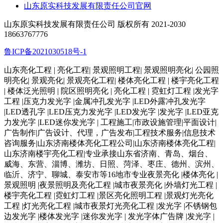
山东原实科技发展有限责任公司官网
山东原实科技发展有限责任公司 版权所有 2021-2030
18663767776
鲁ICP备2021030518号-1
山东亮化工程 | 亮化工程| 景观照明工程| 景观照明亮化| 公园照
明亮化| 景观亮化| 景观亮化工程| 楼体亮化工程 | 楼宇亮化工程
| 楼体泛光照明 | 院区照明亮化 | 亮化工程 | 霓虹灯工程 |发光字
工程 |压克力发光字 |金属冲孔发光字 |LED外露冲孔发光字
|LED透孔字 |LED压克力发光字 |LED发光字 |发光字 |LED亚克
力发光字 |LED迷你发光字 | 工程施工|市政设施管理|平面设计|
广告制作|广告设计、代理，广告发布|工程技术服务|信息技术
咨询服务|山东济南楼体亮化工程公司|山东济南楼体亮化工程|
山东济南楼宇亮化工程|专业承接山东省济南、青岛、烟台、
威海、东营、淄博、潍坊、日照、菏泽、枣庄、德州、滨州、
临沂、济宁、聊城、泰安市等16地市专业夜景亮化 |楼体亮化 |
景观照明 |夜景照明及亮化工程 |城市夜景亮化 |外墙灯光工程 |
楼宇亮化工程 |霓虹灯工程 |景区亮化照明工程 |景观灯光亮化
工程 |灯光亮化工程 |城市夜景灯光亮化工程 |发光字 |不锈钢包
边发光字 |楼体发光字 |迷你发光字 | 发光字体广告牌 |发光字 |