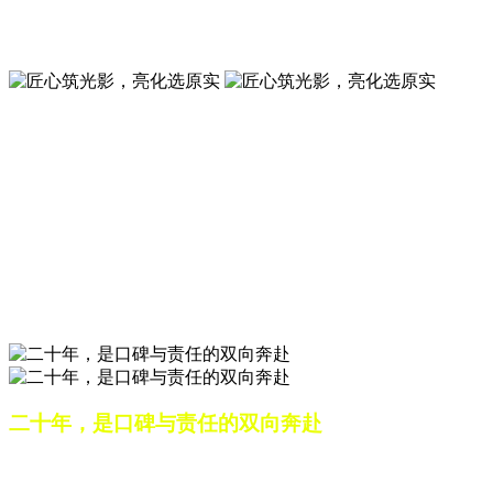
夜景亮化工程就选山东原实科技 —— 以精准设计勾勒建筑轮
廓，用优质光源渲染空间氛围，真正点亮城市璀璨夜色。
匠心筑光影，亮化选原实
山东原实科技，以专业水准点亮城市夜景，打造品质亮化工
程。
匠心筑光影，亮化选原实
山东原实科技，以专业水准点亮城市夜景，打造品质亮化工
程。
二十年，是口碑与责任的双向奔赴
从最初的 “做好一盏灯”，到如今的 “点亮一座城”，山东原实
科技的 20 年，是亮化行业发展的缩影，更是专业精神的践行