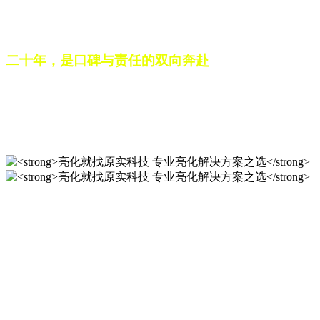
之路。未来，这份跨越二十载的匠心，仍将在每一个光影作品
中延续，为更多城市与场景注入温暖而璀璨的生命力。
二十年，是口碑与责任的双向奔赴
从最初的 “做好一盏灯”，到如今的 “点亮一座城”，山东原实
科技的 20 年，是亮化行业发展的缩影，更是专业精神的践行
之路。未来，这份跨越二十载的匠心，仍将在每一个光影作品
中延续，为更多城市与场景注入温暖而璀璨的生命力。
亮化就找原实科技 专业亮化
解决方案之选
20 年专业积淀，原实科技铸就亮化工程标杆！