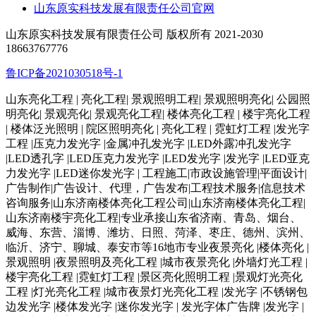
山东原实科技发展有限责任公司官网
山东原实科技发展有限责任公司 版权所有 2021-2030
18663767776
鲁ICP备2021030518号-1
山东亮化工程 | 亮化工程| 景观照明工程| 景观照明亮化| 公园照
明亮化| 景观亮化| 景观亮化工程| 楼体亮化工程 | 楼宇亮化工程
| 楼体泛光照明 | 院区照明亮化 | 亮化工程 | 霓虹灯工程 |发光字
工程 |压克力发光字 |金属冲孔发光字 |LED外露冲孔发光字
|LED透孔字 |LED压克力发光字 |LED发光字 |发光字 |LED亚克
力发光字 |LED迷你发光字 | 工程施工|市政设施管理|平面设计|
广告制作|广告设计、代理，广告发布|工程技术服务|信息技术
咨询服务|山东济南楼体亮化工程公司|山东济南楼体亮化工程|
山东济南楼宇亮化工程|专业承接山东省济南、青岛、烟台、
威海、东营、淄博、潍坊、日照、菏泽、枣庄、德州、滨州、
临沂、济宁、聊城、泰安市等16地市专业夜景亮化 |楼体亮化 |
景观照明 |夜景照明及亮化工程 |城市夜景亮化 |外墙灯光工程 |
楼宇亮化工程 |霓虹灯工程 |景区亮化照明工程 |景观灯光亮化
工程 |灯光亮化工程 |城市夜景灯光亮化工程 |发光字 |不锈钢包
边发光字 |楼体发光字 |迷你发光字 | 发光字体广告牌 |发光字 |