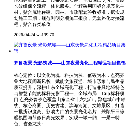
现场标准化施工、设备规范安装、全域调试交付、后期
长效维保全流程一体化服务。全程采用国标合规亮化主
材，贴合属地住建、园林、市政配套验收标准，据实规
划施工工期，规范列明分项施工报价，无套路化对接流
程，贴合各类单位
2026-04-24
ws199
70
齐鲁夜景 光影筑城——山东夜景亮化工程精品项目集锦
核心定位：以文化为魂、科技为翼、低碳为本，点亮齐
鲁大地夜间新风貌，赋能文旅夜游、城市形象与民生品
质双提升，深耕山东全域亮化工程，打造兼具地域特色
与智慧节能的标杆光影工程一、全域布局：16市标杆项
目 点亮齐鲁夜色覆盖山东全省十六地市，聚焦城市中轴
线、核心商圈、历史古建、滨海河湖、文旅景区，打造
一批辨识度高、影响力广的夜景亮化名片，兼顾平日静
谧氛围与节假日高光效果，实现一城一韵、一景一特
色。省会龙头·