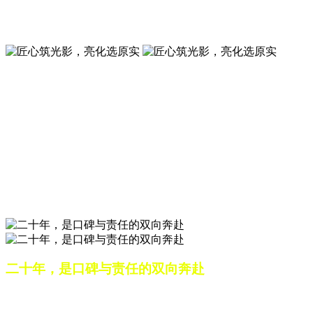
夜景亮化工程就选山东原实科技 —— 以精准设计勾勒建筑轮
廓，用优质光源渲染空间氛围，真正点亮城市璀璨夜色。
匠心筑光影，亮化选原实
山东原实科技，以专业水准点亮城市夜景，打造品质亮化工
程。
匠心筑光影，亮化选原实
山东原实科技，以专业水准点亮城市夜景，打造品质亮化工
程。
二十年，是口碑与责任的双向奔赴
从最初的 “做好一盏灯”，到如今的 “点亮一座城”，山东原实
科技的 20 年，是亮化行业发展的缩影，更是专业精神的践行