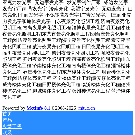
亚克力发光字 | 无边字发光字 | 发光字制作厂家 | 铝边发光字 |
发光字厂家 背发光字 |济南亮化 |吸塑字发光字 |无边发光字 |山
东亮化 |平面发光字 |不锈钢背发光字 |广告发光字厂 |三面亚克
力发光字和通体发光字|山东夜景亮化照明工程|济南夜景亮化
照明工程|青岛夜景亮化照明工程|淄博夜景亮化照明工程|枣庄
夜景亮化照明工程|东营夜景亮化照明工程|烟台夜景亮化照明
工程|潍坊夜景亮化照明工程|济宁夜景亮化照明工程|泰安夜景
亮化照明工程|威海夜景亮化照明工程|日照夜景亮化照明工程|
临沂夜景亮化照明工程|德州夜景亮化照明工程|聊城夜景亮化
照明工程|滨州夜景亮化照明工程|菏泽夜景亮化照明工程|山东
楼体亮化工程|济南楼体亮化工程|青岛楼体亮化工程|淄博楼体
亮化工程|枣庄楼体亮化工程|东营楼体亮化工程|烟台楼体亮化
工程|潍坊楼体亮化工程|济宁楼体亮化工程|泰安楼体亮化工程|
威海楼体亮化工程|日照楼体亮化工程|临沂楼体亮化工程|德州
楼体亮化工程|聊城楼体亮化工程|滨州楼体亮化工程|菏泽楼体
亮化工程
Powered by
MetInfo 8.1
©2008-2026
mituo.cn
首页
产品
典型工程
联系