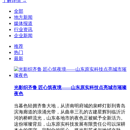
了解详情 →
全部
地方新闻
媒体报道
行业资讯
企业新闻
推荐
热门
最新
光影织齐鲁 匠心筑夜境——山东原实科技点亮城市璀璨
夜色
当暮色轻拥齐鲁大地，从济南明府城的泉畔灯影到青岛
滨海廊道的浪涌光带，从曲阜三孔的古建星辉到临沂沂
河的桥畔流光，山东各地市的夜色正被赋予全新活力。
这份璀璨背后，山东原实科技发展有限责任公司以深耕