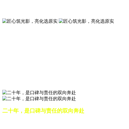
夜景亮化工程就选山东原实科技 —— 以精准设计勾勒建筑轮
廓，用优质光源渲染空间氛围，真正点亮城市璀璨夜色。
匠心筑光影，亮化选原实
山东原实科技，以专业水准点亮城市夜景，打造品质亮化工
程。
匠心筑光影，亮化选原实
山东原实科技，以专业水准点亮城市夜景，打造品质亮化工
程。
二十年，是口碑与责任的双向奔赴
从最初的 “做好一盏灯”，到如今的 “点亮一座城”，山东原实
科技的 20 年，是亮化行业发展的缩影，更是专业精神的践行