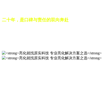
之路。未来，这份跨越二十载的匠心，仍将在每一个光影作品
中延续，为更多城市与场景注入温暖而璀璨的生命力。
二十年，是口碑与责任的双向奔赴
从最初的 “做好一盏灯”，到如今的 “点亮一座城”，山东原实
科技的 20 年，是亮化行业发展的缩影，更是专业精神的践行
之路。未来，这份跨越二十载的匠心，仍将在每一个光影作品
中延续，为更多城市与场景注入温暖而璀璨的生命力。
亮化就找原实科技 专业亮化
解决方案之选
20 年专业积淀，原实科技铸就亮化工程标杆！