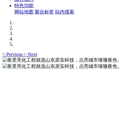
特色功能
网站地图
聚合标签
站内搜索
<
Previous
>
Next
夜景亮化工程就选山东原实科技，点亮城市璀璨夜
色。
夜景亮化工程就选山东原实科技 —— 以精准设计勾勒建筑轮
廓，用优质光源渲染空间氛围，真正点亮城市璀璨夜色。
夜景亮化工程就选山东原实科技，点亮城市璀璨夜
色。