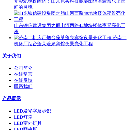
光影筑魂夜经济：山东原实科技赋能阳信圣豪悠乐里夜
间的灵魂
山东铁信建设集团之腊山河西路4#地块楼体夜景亮化工
程
济南二
机床厂烟台蓬莱蓬泉宾馆夜景亮化工程
关于我们
公司简介
在线留言
在线反馈
联系我们
产品展示
LED发光字及标识
LED灯箱
LED室外灯具
LED网格屏