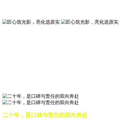
夜景亮化工程就选山东原实科技 —— 以精准设计勾勒建筑轮
廓，用优质光源渲染空间氛围，真正点亮城市璀璨夜色。
匠心筑光影，亮化选原实
山东原实科技，以专业水准点亮城市夜景，打造品质亮化工
程。
匠心筑光影，亮化选原实
山东原实科技，以专业水准点亮城市夜景，打造品质亮化工
程。
二十年，是口碑与责任的双向奔赴
从最初的 “做好一盏灯”，到如今的 “点亮一座城”，山东原实
科技的 20 年，是亮化行业发展的缩影，更是专业精神的践行