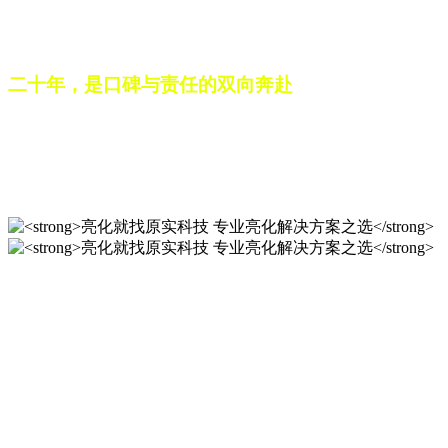
之路。未来，这份跨越二十载的匠心，仍将在每一个光影作品
中延续，为更多城市与场景注入温暖而璀璨的生命力。
二十年，是口碑与责任的双向奔赴
从最初的 “做好一盏灯”，到如今的 “点亮一座城”，山东原实
科技的 20 年，是亮化行业发展的缩影，更是专业精神的践行
之路。未来，这份跨越二十载的匠心，仍将在每一个光影作品
中延续，为更多城市与场景注入温暖而璀璨的生命力。
亮化就找原实科技 专业亮化
解决方案之选
20 年专业积淀，原实科技铸就亮化工程标杆！