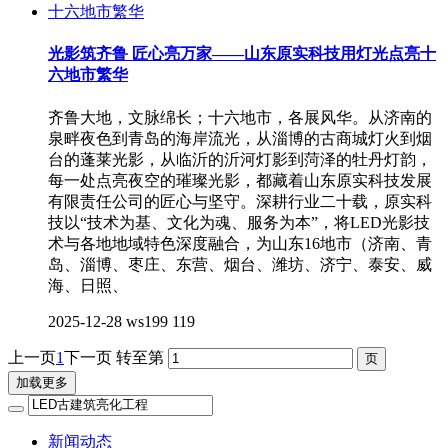
光影筑齐鲁 匠心亮万家——山东原实科技用灯光点亮十
六地市繁华
齐鲁大地，文脉绵长；十六地市，各展风华。从济南的
泉畔夜色到青岛的海岸流光，从淄博的古商城灯火到烟
台的蓬莱光影，从临沂的沂河灯影到菏泽的牡丹灯韵，
每一处点亮夜空的璀璨光影，都藏着山东原实科技发展
有限责任公司的匠心与坚守。深耕行业二十载，原实科
技以“技术为基、文化为魂、服务为本”，将LED光影技
术与各地地域特色深度融合，为山东16地市（济南、青
岛、淄博、枣庄、东营、烟台、潍坊、济宁、泰安、威
海、日照、
2025-12-28
ws199
119
上一页
1
下一页
转至第
加载更多
新闻动态