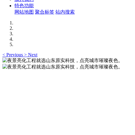
特色功能
网站地图
聚合标签
站内搜索
<
Previous
>
Next
夜景亮化工程就选山东原实科技，点亮城市璀璨夜
色。
夜景亮化工程就选山东原实科技 —— 以精准设计勾勒建筑轮
廓，用优质光源渲染空间氛围，真正点亮城市璀璨夜色。
夜景亮化工程就选山东原实科技，点亮城市璀璨夜
色。