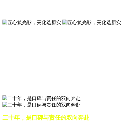
夜景亮化工程就选山东原实科技 —— 以精准设计勾勒建筑轮
廓，用优质光源渲染空间氛围，真正点亮城市璀璨夜色。
匠心筑光影，亮化选原实
山东原实科技，以专业水准点亮城市夜景，打造品质亮化工
程。
匠心筑光影，亮化选原实
山东原实科技，以专业水准点亮城市夜景，打造品质亮化工
程。
二十年，是口碑与责任的双向奔赴
从最初的 “做好一盏灯”，到如今的 “点亮一座城”，山东原实
科技的 20 年，是亮化行业发展的缩影，更是专业精神的践行