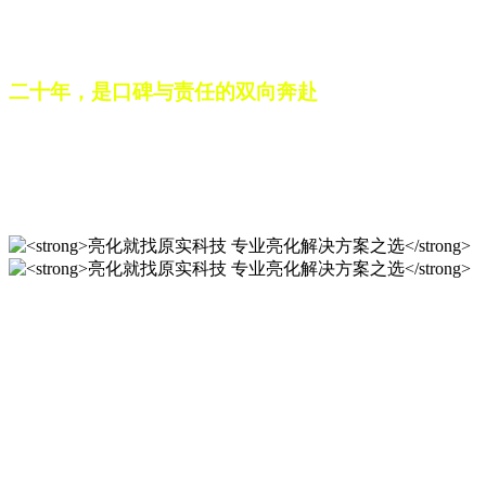
之路。未来，这份跨越二十载的匠心，仍将在每一个光影作品
中延续，为更多城市与场景注入温暖而璀璨的生命力。
二十年，是口碑与责任的双向奔赴
从最初的 “做好一盏灯”，到如今的 “点亮一座城”，山东原实
科技的 20 年，是亮化行业发展的缩影，更是专业精神的践行
之路。未来，这份跨越二十载的匠心，仍将在每一个光影作品
中延续，为更多城市与场景注入温暖而璀璨的生命力。
亮化就找原实科技 专业亮化
解决方案之选
20 年专业积淀，原实科技铸就亮化工程标杆！