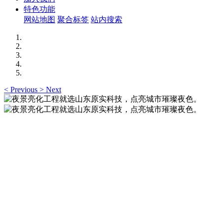
特色功能
网站地图
聚合标签
站内搜索
<
Previous
>
Next
夜景亮化工程就选山东原实科技，点亮城市璀璨夜
色。
夜景亮化工程就选山东原实科技 —— 以精准设计勾勒建筑轮
廓，用优质光源渲染空间氛围，真正点亮城市璀璨夜色。
夜景亮化工程就选山东原实科技，点亮城市璀璨夜
色。