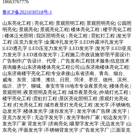
18663767776
鲁ICP备2021030518号-1
山东亮化工程 | 亮化工程| 景观照明工程| 景观照明亮化| 公园照
明亮化| 景观亮化| 景观亮化工程| 楼体亮化工程 | 楼宇亮化工程
| 楼体泛光照明 | 院区照明亮化 | 亮化工程 | 霓虹灯工程 |发光字
工程 |压克力发光字 |金属冲孔发光字 |LED外露冲孔发光字
|LED透孔字 |LED压克力发光字 |LED发光字 |发光字 |LED亚克
力发光字 |LED迷你发光字 | 工程施工|市政设施管理|平面设计|
广告制作|广告设计、代理，广告发布|工程技术服务|信息技术
咨询服务|山东济南楼体亮化工程公司|山东济南楼体亮化工程|
山东济南楼宇亮化工程|专业承接山东省济南、青岛、烟台、
威海、东营、淄博、潍坊、日照、菏泽、枣庄、德州、滨州、
临沂、济宁、聊城、泰安市等16地市专业夜景亮化 |楼体亮化 |
景观照明 |夜景照明及亮化工程 |城市夜景亮化 |外墙灯光工程 |
楼宇亮化工程 |霓虹灯工程 |景区亮化照明工程 |景观灯光亮化
工程 |灯光亮化工程 |城市夜景灯光亮化工程 |发光字 |不锈钢包
边发光字 |楼体发光字 |迷你发光字 | 发光字体广告牌 |发光字 |
亚克力发光字 | 无边字发光字 | 发光字制作厂家 | 铝边发光字 |
发光字厂家 背发光字 |济南亮化 |吸塑字发光字 |无边发光字 |山
东亮化 |平面发光字 |不锈钢背发光字 |广告发光字厂 |三面亚克