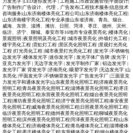
力发光字 |LED迷你发光字 | 工程施工|市政设施管理|平面设计|
广告制作|广告设计、代理，广告发布|工程技术服务|信息技术
咨询服务|山东济南楼体亮化工程公司|山东济南楼体亮化工程|
山东济南楼宇亮化工程|专业承接山东省济南、青岛、烟台、
威海、东营、淄博、潍坊、日照、菏泽、枣庄、德州、滨州、
临沂、济宁、聊城、泰安市等16地市专业夜景亮化 |楼体亮化 |
景观照明 |夜景照明及亮化工程 |城市夜景亮化 |外墙灯光工程 |
楼宇亮化工程 |霓虹灯工程 |景区亮化照明工程 |景观灯光亮化
工程 |灯光亮化工程 |城市夜景灯光亮化工程 |发光字 |不锈钢包
边发光字 |楼体发光字 |迷你发光字 | 发光字体广告牌 |发光字 |
亚克力发光字 | 无边字发光字 | 发光字制作厂家 | 铝边发光字 |
发光字厂家 背发光字 |济南亮化 |吸塑字发光字 |无边发光字 |山
东亮化 |平面发光字 |不锈钢背发光字 |广告发光字厂 |三面亚克
力发光字和通体发光字|山东夜景亮化照明工程|济南夜景亮化
照明工程|青岛夜景亮化照明工程|淄博夜景亮化照明工程|枣庄
夜景亮化照明工程|东营夜景亮化照明工程|烟台夜景亮化照明
工程|潍坊夜景亮化照明工程|济宁夜景亮化照明工程|泰安夜景
亮化照明工程|威海夜景亮化照明工程|日照夜景亮化照明工程|
临沂夜景亮化照明工程|德州夜景亮化照明工程|聊城夜景亮化
照明工程|滨州夜景亮化照明工程|菏泽夜景亮化照明工程|山东
楼体亮化工程|济南楼体亮化工程|青岛楼体亮化工程|淄博楼体
亮化工程|枣庄楼体亮化工程|东营楼体亮化工程|烟台楼体亮化