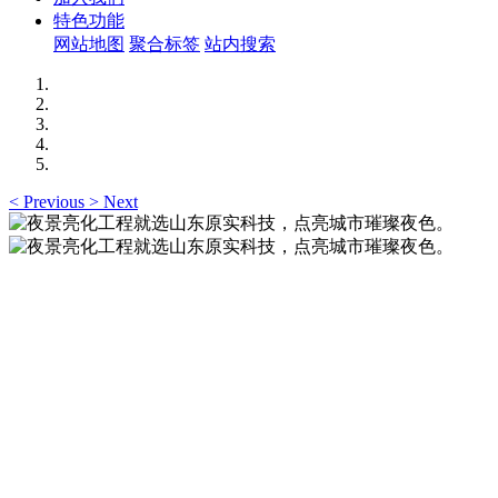
特色功能
网站地图
聚合标签
站内搜索
<
Previous
>
Next
夜景亮化工程就选山东原实科技，点亮城市璀璨夜
色。
夜景亮化工程就选山东原实科技 —— 以精准设计勾勒建筑轮
廓，用优质光源渲染空间氛围，真正点亮城市璀璨夜色。
夜景亮化工程就选山东原实科技，点亮城市璀璨夜
色。