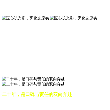
夜景亮化工程就选山东原实科技 —— 以精准设计勾勒建筑轮
廓，用优质光源渲染空间氛围，真正点亮城市璀璨夜色。
匠心筑光影，亮化选原实
山东原实科技，以专业水准点亮城市夜景，打造品质亮化工
程。
匠心筑光影，亮化选原实
山东原实科技，以专业水准点亮城市夜景，打造品质亮化工
程。
二十年，是口碑与责任的双向奔赴
从最初的 “做好一盏灯”，到如今的 “点亮一座城”，山东原实
科技的 20 年，是亮化行业发展的缩影，更是专业精神的践行