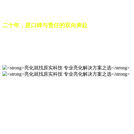
之路。未来，这份跨越二十载的匠心，仍将在每一个光影作品
中延续，为更多城市与场景注入温暖而璀璨的生命力。
二十年，是口碑与责任的双向奔赴
从最初的 “做好一盏灯”，到如今的 “点亮一座城”，山东原实
科技的 20 年，是亮化行业发展的缩影，更是专业精神的践行
之路。未来，这份跨越二十载的匠心，仍将在每一个光影作品
中延续，为更多城市与场景注入温暖而璀璨的生命力。
亮化就找原实科技 专业亮化
解决方案之选
20 年专业积淀，原实科技铸就亮化工程标杆！