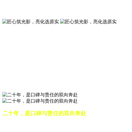
夜景亮化工程就选山东原实科技 —— 以精准设计勾勒建筑轮
廓，用优质光源渲染空间氛围，真正点亮城市璀璨夜色。
匠心筑光影，亮化选原实
山东原实科技，以专业水准点亮城市夜景，打造品质亮化工
程。
匠心筑光影，亮化选原实
山东原实科技，以专业水准点亮城市夜景，打造品质亮化工
程。
二十年，是口碑与责任的双向奔赴
从最初的 “做好一盏灯”，到如今的 “点亮一座城”，山东原实
科技的 20 年，是亮化行业发展的缩影，更是专业精神的践行