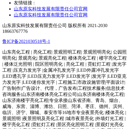
友情链接 :
山东原实科技发展有限责任公司官网
山东原实科技发展有限责任公司官网
山东原实科技发展有限责任公司 版权所有 2021-2030
18663767776
鲁ICP备2021030518号-1
山东亮化工程 | 亮化工程| 景观照明工程| 景观照明亮化| 公园照
明亮化| 景观亮化| 景观亮化工程| 楼体亮化工程 | 楼宇亮化工程
| 楼体泛光照明 | 院区照明亮化 | 亮化工程 | 霓虹灯工程 |发光字
工程 |压克力发光字 |金属冲孔发光字 |LED外露冲孔发光字
|LED透孔字 |LED压克力发光字 |LED发光字 |发光字 |LED亚克
力发光字 |LED迷你发光字 | 工程施工|市政设施管理|平面设计|
广告制作|广告设计、代理，广告发布|工程技术服务|信息技术
咨询服务|山东济南楼体亮化工程公司|山东济南楼体亮化工程|
山东济南楼宇亮化工程|专业承接山东省济南、青岛、烟台、
威海、东营、淄博、潍坊、日照、菏泽、枣庄、德州、滨州、
临沂、济宁、聊城、泰安市等16地市专业夜景亮化 |楼体亮化 |
景观照明 |夜景照明及亮化工程 |城市夜景亮化 |外墙灯光工程 |
楼宇亮化工程 |霓虹灯工程 |景区亮化照明工程 |景观灯光亮化