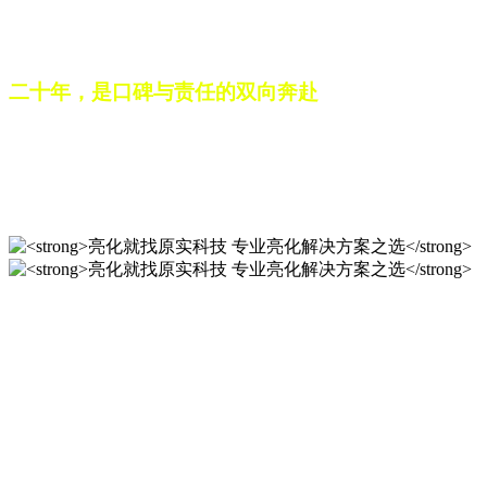
之路。未来，这份跨越二十载的匠心，仍将在每一个光影作品
中延续，为更多城市与场景注入温暖而璀璨的生命力。
二十年，是口碑与责任的双向奔赴
从最初的 “做好一盏灯”，到如今的 “点亮一座城”，山东原实
科技的 20 年，是亮化行业发展的缩影，更是专业精神的践行
之路。未来，这份跨越二十载的匠心，仍将在每一个光影作品
中延续，为更多城市与场景注入温暖而璀璨的生命力。
亮化就找原实科技 专业亮化
解决方案之选
20 年专业积淀，原实科技铸就亮化工程标杆！