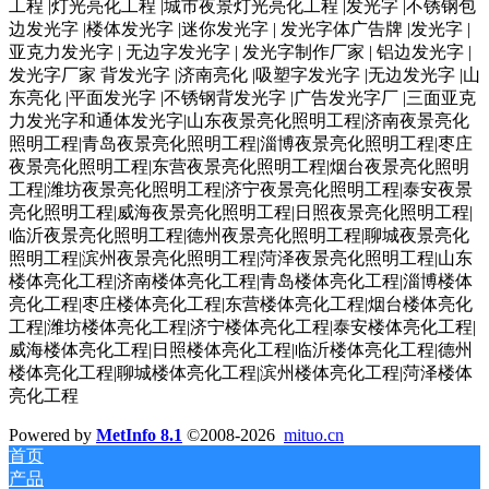
工程 |灯光亮化工程 |城市夜景灯光亮化工程 |发光字 |不锈钢包
边发光字 |楼体发光字 |迷你发光字 | 发光字体广告牌 |发光字 |
亚克力发光字 | 无边字发光字 | 发光字制作厂家 | 铝边发光字 |
发光字厂家 背发光字 |济南亮化 |吸塑字发光字 |无边发光字 |山
东亮化 |平面发光字 |不锈钢背发光字 |广告发光字厂 |三面亚克
力发光字和通体发光字|山东夜景亮化照明工程|济南夜景亮化
照明工程|青岛夜景亮化照明工程|淄博夜景亮化照明工程|枣庄
夜景亮化照明工程|东营夜景亮化照明工程|烟台夜景亮化照明
工程|潍坊夜景亮化照明工程|济宁夜景亮化照明工程|泰安夜景
亮化照明工程|威海夜景亮化照明工程|日照夜景亮化照明工程|
临沂夜景亮化照明工程|德州夜景亮化照明工程|聊城夜景亮化
照明工程|滨州夜景亮化照明工程|菏泽夜景亮化照明工程|山东
楼体亮化工程|济南楼体亮化工程|青岛楼体亮化工程|淄博楼体
亮化工程|枣庄楼体亮化工程|东营楼体亮化工程|烟台楼体亮化
工程|潍坊楼体亮化工程|济宁楼体亮化工程|泰安楼体亮化工程|
威海楼体亮化工程|日照楼体亮化工程|临沂楼体亮化工程|德州
楼体亮化工程|聊城楼体亮化工程|滨州楼体亮化工程|菏泽楼体
亮化工程
Powered by
MetInfo 8.1
©2008-2026
mituo.cn
首页
产品