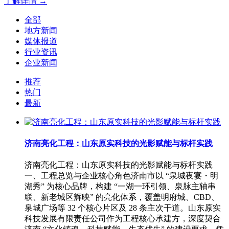
了解详情 →
全部
地方新闻
媒体报道
行业资讯
企业新闻
推荐
热门
最新
济南亮化工程：山东原实科技的光影赋能与标杆实践
济南亮化工程：山东原实科技的光影赋能与标杆实践
一、工程总览与企业核心角色济南市以 “泉城夜宴・明
湖秀” 为核心品牌，构建 “一湖一环引领、泉脉主轴串
联、新老城区辉映” 的亮化体系，覆盖明府城、CBD、
泉城广场等 32 个核心片区及 28 条主次干道。山东原实
科技发展有限责任公司作为工程核心承建方，深度契合