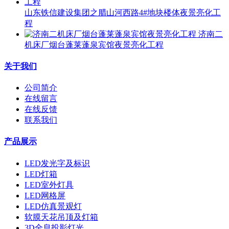
山东铁信建设集团之腊山河西路4#地块楼体夜景亮化工
程
济南二
机床厂烟台蓬莱蓬泉宾馆夜景亮化工程
关于我们
公司简介
在线留言
在线反馈
联系我们
产品展示
LED发光字及标识
LED灯箱
LED室外灯具
LED网格屏
LED仿真景观灯
软膜天花吊顶及灯箱
3D全息投影灯光