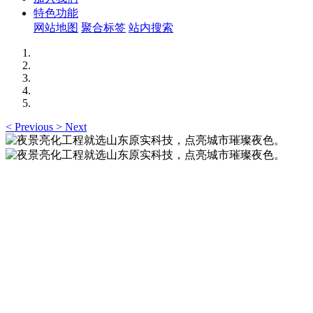
特色功能
网站地图
聚合标签
站内搜索
<
Previous
>
Next
夜景亮化工程就选山东原实科技，点亮城市璀璨夜
色。
夜景亮化工程就选山东原实科技 —— 以精准设计勾勒建筑轮
廓，用优质光源渲染空间氛围，真正点亮城市璀璨夜色。
夜景亮化工程就选山东原实科技，点亮城市璀璨夜
色。