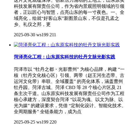
这片文化底蕴深厚、创新活力涌动的土地上，山东原实
科技发展有限责任公司，作为省内景观照明领域的引领
者，正以匠心与智慧，点亮山东的每一寸夜色。一、全
域亮化，绘就“好客山东”新图景山东，不仅是孔孟之
乡、礼仪之邦，更
2025-09-30
ws199
211
菏泽亮化工程：山东原实科技的牡丹文脉光影实践
菏泽市以 “牡丹之都・光影曹州” 为核心品牌，构建 “一
核（牡丹文化核心区）引领、两带（赵王河生态带、古
运河文化带）串联、全域覆盖” 的亮化体系，涵盖曹州
牡丹园、菏泽古城、菏泽 CBD 等 28 个核心片区及 21
条主次干道。山东原实科技发展有限责任公司作为工程
核心承建方，深度契合菏泽 “以花为魂、以文为脉、以
光为媒” 的建设要求，凭借 “定制化设计、智能化技术、
全周期服务” 全链条能力，成为点
2025-09-25
ws199
220