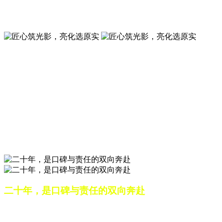
夜景亮化工程就选山东原实科技 —— 以精准设计勾勒建筑轮
廓，用优质光源渲染空间氛围，真正点亮城市璀璨夜色。
匠心筑光影，亮化选原实
山东原实科技，以专业水准点亮城市夜景，打造品质亮化工
程。
匠心筑光影，亮化选原实
山东原实科技，以专业水准点亮城市夜景，打造品质亮化工
程。
二十年，是口碑与责任的双向奔赴
从最初的 “做好一盏灯”，到如今的 “点亮一座城”，山东原实
科技的 20 年，是亮化行业发展的缩影，更是专业精神的践行