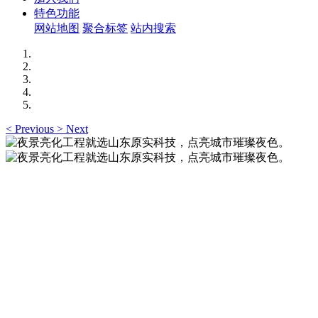
特色功能
网站地图
聚合标签
站内搜索
<
Previous
>
Next
夜景亮化工程就选山东原实科技，点亮城市璀璨夜
色。
夜景亮化工程就选山东原实科技 —— 以精准设计勾勒建筑轮
廓，用优质光源渲染空间氛围，真正点亮城市璀璨夜色。
夜景亮化工程就选山东原实科技，点亮城市璀璨夜
色。