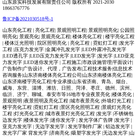
山东原实科技发展有限责任公司 版权所有 2021-2030
18663767776
鲁ICP备2021030518号-1
山东亮化工程 | 亮化工程| 景观照明工程| 景观照明亮化| 公园照
明亮化| 景观亮化| 景观亮化工程| 楼体亮化工程 | 楼宇亮化工程
| 楼体泛光照明 | 院区照明亮化 | 亮化工程 | 霓虹灯工程 |发光字
工程 |压克力发光字 |金属冲孔发光字 |LED外露冲孔发光字
|LED透孔字 |LED压克力发光字 |LED发光字 |发光字 |LED亚克
力发光字 |LED迷你发光字 | 工程施工|市政设施管理|平面设计|
广告制作|广告设计、代理，广告发布|工程技术服务|信息技术
咨询服务|山东济南楼体亮化工程公司|山东济南楼体亮化工程|
山东济南楼宇亮化工程|专业承接山东省济南、青岛、烟台、
威海、东营、淄博、潍坊、日照、菏泽、枣庄、德州、滨州、
临沂、济宁、聊城、泰安市等16地市专业夜景亮化 |楼体亮化 |
景观照明 |夜景照明及亮化工程 |城市夜景亮化 |外墙灯光工程 |
楼宇亮化工程 |霓虹灯工程 |景区亮化照明工程 |景观灯光亮化
工程 |灯光亮化工程 |城市夜景灯光亮化工程 |发光字 |不锈钢包
边发光字 |楼体发光字 |迷你发光字 | 发光字体广告牌 |发光字 |
亚克力发光字 | 无边字发光字 | 发光字制作厂家 | 铝边发光字 |
发光字厂家 背发光字 |济南亮化 |吸塑字发光字 |无边发光字 |山