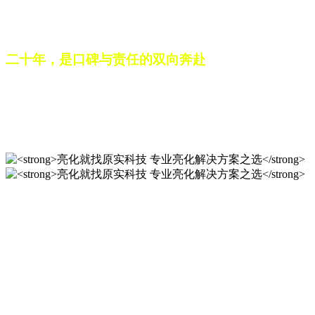
之路。未来，这份跨越二十载的匠心，仍将在每一个光影作品
中延续，为更多城市与场景注入温暖而璀璨的生命力。
二十年，是口碑与责任的双向奔赴
从最初的 “做好一盏灯”，到如今的 “点亮一座城”，山东原实
科技的 20 年，是亮化行业发展的缩影，更是专业精神的践行
之路。未来，这份跨越二十载的匠心，仍将在每一个光影作品
中延续，为更多城市与场景注入温暖而璀璨的生命力。
亮化就找原实科技 专业亮化
解决方案之选
20 年专业积淀，原实科技铸就亮化工程标杆！