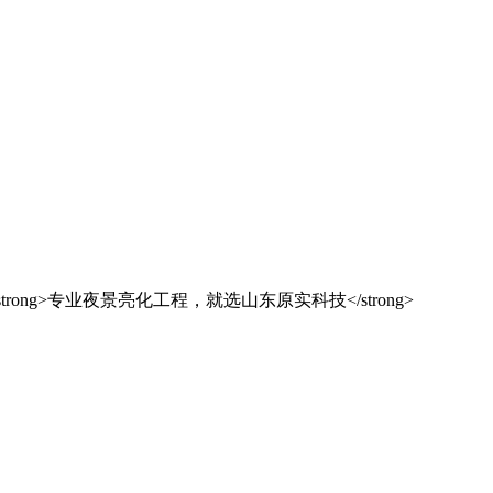
解决方案之选
东原实科技
的专业经验，在夜景亮化工程领域筑起了行业标杆，从技术研发到创