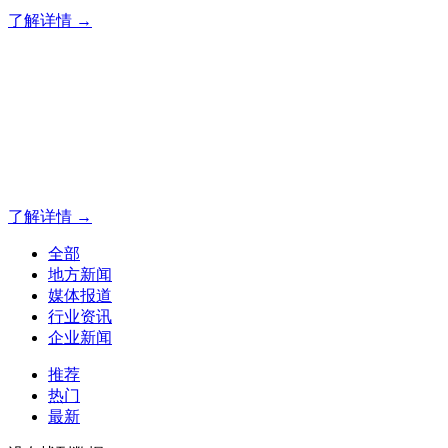
了解详情 →
专业夜景亮化工程，就选山
20 载深耕不辍，20 年匠心坚守。山东原实科技以近二十载
字的极致追求，成为客户心中 “值得托付的长期亮化伙伴”。
了解详情 →
全部
地方新闻
媒体报道
行业资讯
企业新闻
推荐
热门
最新