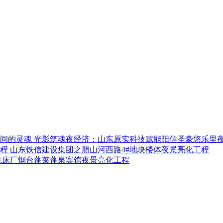
光影筑魂夜经济：山东原实科技赋能阳信圣豪悠乐里
山东铁信建设集团之腊山河西路4#地块楼体夜景亮化工程
机床厂烟台蓬莱蓬泉宾馆夜景亮化工程