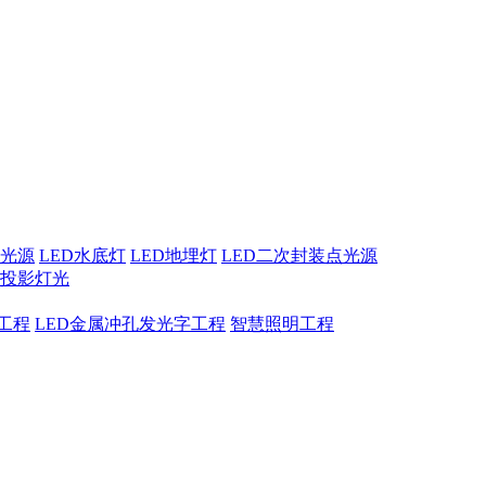
点光源
LED水底灯
LED地埋灯
LED二次封装点光源
息投影灯光
工程
LED金属冲孔发光字工程
智慧照明工程