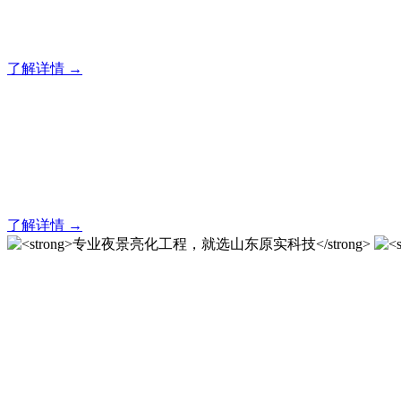
20 年专业积淀，原实科技铸就亮化工程标杆！
了解详情 →
亮化就找原实科技 专业亮化
20 年专业积淀，原实科技铸就亮化工程标杆！
了解详情 →
专业夜景亮化工程，就选山
20 载深耕不辍，20 年匠心坚守。山东原实科技以近二十载
字的极致追求，成为客户心中 “值得托付的长期亮化伙伴”。