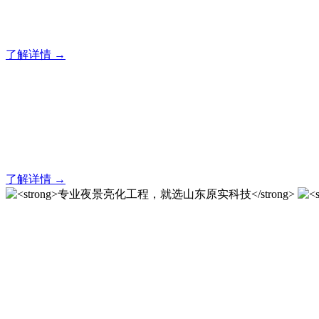
20 年专业积淀，原实科技铸就亮化工程标杆！
了解详情 →
亮化就找原实科技 专业亮化
20 年专业积淀，原实科技铸就亮化工程标杆！
了解详情 →
专业夜景亮化工程，就选山
20 载深耕不辍，20 年匠心坚守。山东原实科技以近二十载
字的极致追求，成为客户心中 “值得托付的长期亮化伙伴”。