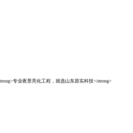
解决方案之选
东原实科技
的专业经验，在夜景亮化工程领域筑起了行业标杆，从技术研发到创