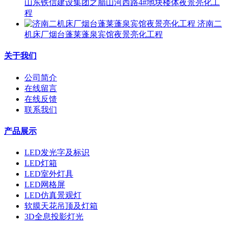
山东铁信建设集团之腊山河西路4#地块楼体夜景亮化工
程
济南二
机床厂烟台蓬莱蓬泉宾馆夜景亮化工程
关于我们
公司简介
在线留言
在线反馈
联系我们
产品展示
LED发光字及标识
LED灯箱
LED室外灯具
LED网格屏
LED仿真景观灯
软膜天花吊顶及灯箱
3D全息投影灯光