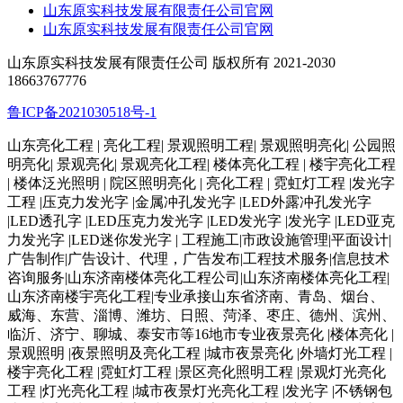
山东原实科技发展有限责任公司官网
山东原实科技发展有限责任公司官网
山东原实科技发展有限责任公司 版权所有 2021-2030
18663767776
鲁ICP备2021030518号-1
山东亮化工程 | 亮化工程| 景观照明工程| 景观照明亮化| 公园照
明亮化| 景观亮化| 景观亮化工程| 楼体亮化工程 | 楼宇亮化工程
| 楼体泛光照明 | 院区照明亮化 | 亮化工程 | 霓虹灯工程 |发光字
工程 |压克力发光字 |金属冲孔发光字 |LED外露冲孔发光字
|LED透孔字 |LED压克力发光字 |LED发光字 |发光字 |LED亚克
力发光字 |LED迷你发光字 | 工程施工|市政设施管理|平面设计|
广告制作|广告设计、代理，广告发布|工程技术服务|信息技术
咨询服务|山东济南楼体亮化工程公司|山东济南楼体亮化工程|
山东济南楼宇亮化工程|专业承接山东省济南、青岛、烟台、
威海、东营、淄博、潍坊、日照、菏泽、枣庄、德州、滨州、
临沂、济宁、聊城、泰安市等16地市专业夜景亮化 |楼体亮化 |
景观照明 |夜景照明及亮化工程 |城市夜景亮化 |外墙灯光工程 |
楼宇亮化工程 |霓虹灯工程 |景区亮化照明工程 |景观灯光亮化
工程 |灯光亮化工程 |城市夜景灯光亮化工程 |发光字 |不锈钢包