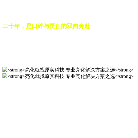
之路。未来，这份跨越二十载的匠心，仍将在每一个光影作品
中延续，为更多城市与场景注入温暖而璀璨的生命力。
二十年，是口碑与责任的双向奔赴
从最初的 “做好一盏灯”，到如今的 “点亮一座城”，山东原实
科技的 20 年，是亮化行业发展的缩影，更是专业精神的践行
之路。未来，这份跨越二十载的匠心，仍将在每一个光影作品
中延续，为更多城市与场景注入温暖而璀璨的生命力。
亮化就找原实科技 专业亮化
解决方案之选
20 年专业积淀，原实科技铸就亮化工程标杆！