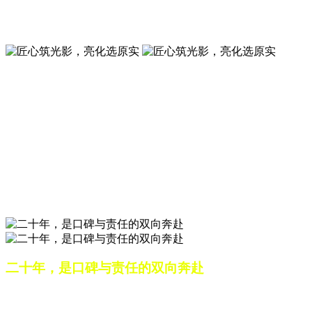
夜景亮化工程就选山东原实科技 —— 以精准设计勾勒建筑轮
廓，用优质光源渲染空间氛围，真正点亮城市璀璨夜色。
匠心筑光影，亮化选原实
山东原实科技，以专业水准点亮城市夜景，打造品质亮化工
程。
匠心筑光影，亮化选原实
山东原实科技，以专业水准点亮城市夜景，打造品质亮化工
程。
二十年，是口碑与责任的双向奔赴
从最初的 “做好一盏灯”，到如今的 “点亮一座城”，山东原实
科技的 20 年，是亮化行业发展的缩影，更是专业精神的践行