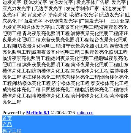
边发光字 |楼体发光字 |迷你发光字 | 发光字体广告牌 |发光字 |
亚克力发光字 | 无边字发光字 | 发光字制作厂家 | 铝边发光字 |
发光字厂家 背发光字 |济南亮化 |吸塑字发光字 |无边发光字 |山
东亮化 |平面发光字 |不锈钢背发光字 |广告发光字厂 |三面亚克
力发光字和通体发光字|山东夜景亮化照明工程|济南夜景亮化
照明工程|青岛夜景亮化照明工程|淄博夜景亮化照明工程|枣庄
夜景亮化照明工程|东营夜景亮化照明工程|烟台夜景亮化照明
工程|潍坊夜景亮化照明工程|济宁夜景亮化照明工程|泰安夜景
亮化照明工程|威海夜景亮化照明工程|日照夜景亮化照明工程|
临沂夜景亮化照明工程|德州夜景亮化照明工程|聊城夜景亮化
照明工程|滨州夜景亮化照明工程|菏泽夜景亮化照明工程|山东
楼体亮化工程|济南楼体亮化工程|青岛楼体亮化工程|淄博楼体
亮化工程|枣庄楼体亮化工程|东营楼体亮化工程|烟台楼体亮化
工程|潍坊楼体亮化工程|济宁楼体亮化工程|泰安楼体亮化工程|
威海楼体亮化工程|日照楼体亮化工程|临沂楼体亮化工程|德州
楼体亮化工程|聊城楼体亮化工程|滨州楼体亮化工程|菏泽楼体
亮化工程
Powered by
MetInfo 8.1
©2008-2026
mituo.cn
首页
产品
典型工程