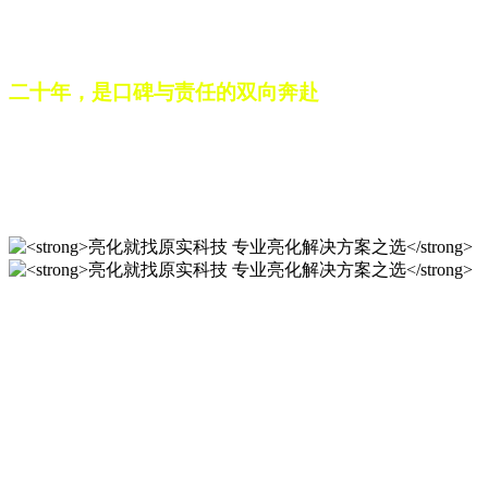
之路。未来，这份跨越二十载的匠心，仍将在每一个光影作品
中延续，为更多城市与场景注入温暖而璀璨的生命力。
二十年，是口碑与责任的双向奔赴
从最初的 “做好一盏灯”，到如今的 “点亮一座城”，山东原实
科技的 20 年，是亮化行业发展的缩影，更是专业精神的践行
之路。未来，这份跨越二十载的匠心，仍将在每一个光影作品
中延续，为更多城市与场景注入温暖而璀璨的生命力。
亮化就找原实科技 专业亮化
解决方案之选
20 年专业积淀，原实科技铸就亮化工程标杆！