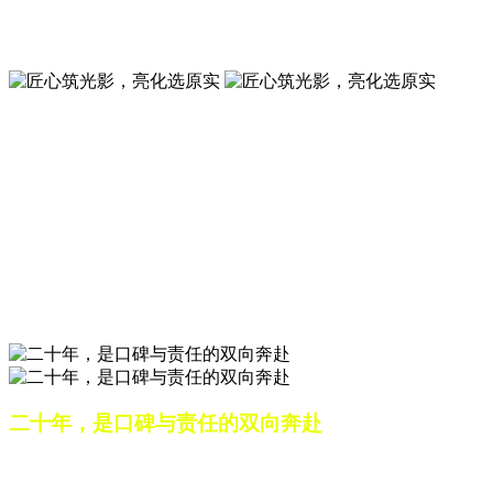
夜景亮化工程就选山东原实科技 —— 以精准设计勾勒建筑轮
廓，用优质光源渲染空间氛围，真正点亮城市璀璨夜色。
匠心筑光影，亮化选原实
山东原实科技，以专业水准点亮城市夜景，打造品质亮化工
程。
匠心筑光影，亮化选原实
山东原实科技，以专业水准点亮城市夜景，打造品质亮化工
程。
二十年，是口碑与责任的双向奔赴
从最初的 “做好一盏灯”，到如今的 “点亮一座城”，山东原实
科技的 20 年，是亮化行业发展的缩影，更是专业精神的践行