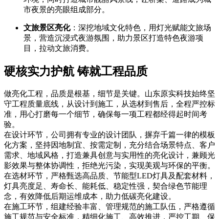
市夜景的亮眼组成部分。
文旅景区亮化
：深挖地域文化特色，用灯光赋能文旅场
景，营造沉浸式夜游氛围，助力景区打造特色夜游项
目，拉动文旅消费。
硬核实力护航 铸就工程品质
做亮化工程，品质是根基，细节是关键。山东原实科技始终坚
守工程质量底线，从设计到施工，从选材到售后，全程严控标
准，用心打磨每一个细节，确保每一项工程都经得起时间考
验。
在设计环节，公司拥有专业的设计团队，摒弃千篇一律的模板
化方案，坚持因地制宜、按需定制，充分结合场景特点、客户
需求、地域风格，打造兼具创意与实用性的亮化设计，兼顾光
影效果与整体协调性，拒绝光污染，实现美观与环保的平衡。
在选材环节，严格甄选高品质、节能型LED灯具及配套材料，
灯具亮度足、寿命长、能耗低、稳定性强，契合绿色节能理
念，有效降低后期运维成本，助力低碳亮化建设。
在施工环节，组建经验丰富、管理规范的施工队伍，严格遵循
施工规范与安全标准，精细化施工、高效推进，严控工期、保