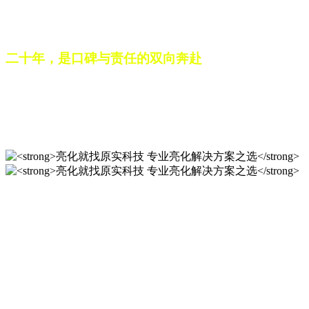
之路。未来，这份跨越二十载的匠心，仍将在每一个光影作品
中延续，为更多城市与场景注入温暖而璀璨的生命力。
二十年，是口碑与责任的双向奔赴
从最初的 “做好一盏灯”，到如今的 “点亮一座城”，山东原实
科技的 20 年，是亮化行业发展的缩影，更是专业精神的践行
之路。未来，这份跨越二十载的匠心，仍将在每一个光影作品
中延续，为更多城市与场景注入温暖而璀璨的生命力。
亮化就找原实科技 专业亮化
解决方案之选
20 年专业积淀，原实科技铸就亮化工程标杆！