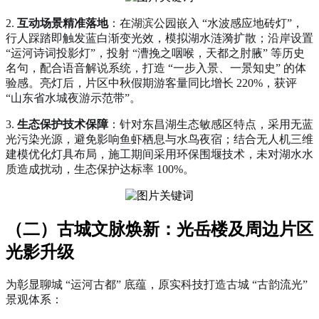
2.
互动场景精准落地
：在湖滨公园嵌入 “水波感应地砖灯”，
行人踩踏即触发蓝白渐变光效，模拟湖水涟漪扩散；沿岸设置
“运河诗词投影灯”，投射 “漕挽之咽喉，天都之肘腋” 等历史
名句，配合语音解说系统，打造 “一步入景、一景知史” 的体
验感。亮灯后，片区中秋假期游客量同比增长 220%，获评
“山东省水城夜游示范带”。
3.
生态保护技术保障
：针对东昌湖生态敏感区特点，采用无蓝
光污染光源，避免影响鱼虾栖息与水鸟夜宿；结合无人机三维
建模优化灯具布局，施工期间采用环保围堰技术，未对湖水水
质造成扰动，生态保护达标率 100%。
（二）古城文脉焕新：光岳楼及周边片区
光影升级
为彰显聊城 “运河古都” 底蕴，原实科技打造古城 “古韵流光”
景观体系：