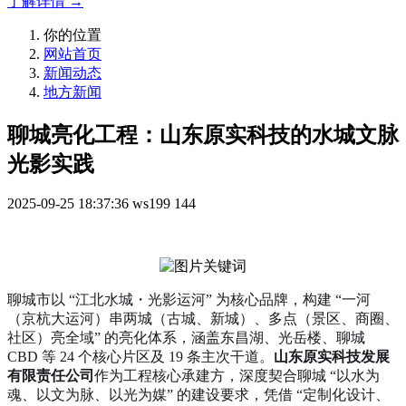
了解详情 →
你的位置
网站首页
新闻动态
地方新闻
聊城亮化工程：山东原实科技的水城文脉
光影实践
2025-09-25 18:37:36
ws199
144
聊城市以 “江北水城・光影运河” 为核心品牌，构建 “一河
（京杭大运河）串两城（古城、新城）、多点（景区、商圈、
社区）亮全域” 的亮化体系，涵盖东昌湖、光岳楼、聊城
CBD 等 24 个核心片区及 19 条主次干道。
山东原实科技发展
有限责任公司
作为工程核心承建方，深度契合聊城 “以水为
魂、以文为脉、以光为媒” 的建设要求，凭借 “定制化设计、