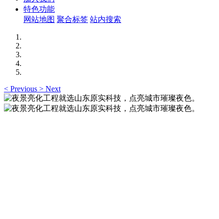
特色功能
网站地图
聚合标签
站内搜索
<
Previous
>
Next
夜景亮化工程就选山东原实科技，点亮城市璀璨夜
色。
夜景亮化工程就选山东原实科技 —— 以精准设计勾勒建筑轮
廓，用优质光源渲染空间氛围，真正点亮城市璀璨夜色。
夜景亮化工程就选山东原实科技，点亮城市璀璨夜
色。