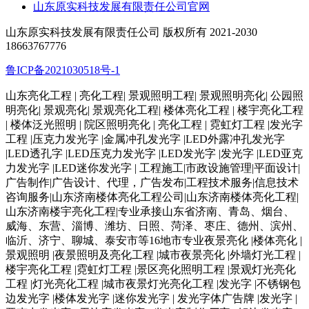
山东原实科技发展有限责任公司官网
山东原实科技发展有限责任公司 版权所有 2021-2030
18663767776
鲁ICP备2021030518号-1
山东亮化工程 | 亮化工程| 景观照明工程| 景观照明亮化| 公园照
明亮化| 景观亮化| 景观亮化工程| 楼体亮化工程 | 楼宇亮化工程
| 楼体泛光照明 | 院区照明亮化 | 亮化工程 | 霓虹灯工程 |发光字
工程 |压克力发光字 |金属冲孔发光字 |LED外露冲孔发光字
|LED透孔字 |LED压克力发光字 |LED发光字 |发光字 |LED亚克
力发光字 |LED迷你发光字 | 工程施工|市政设施管理|平面设计|
广告制作|广告设计、代理，广告发布|工程技术服务|信息技术
咨询服务|山东济南楼体亮化工程公司|山东济南楼体亮化工程|
山东济南楼宇亮化工程|专业承接山东省济南、青岛、烟台、
威海、东营、淄博、潍坊、日照、菏泽、枣庄、德州、滨州、
临沂、济宁、聊城、泰安市等16地市专业夜景亮化 |楼体亮化 |
景观照明 |夜景照明及亮化工程 |城市夜景亮化 |外墙灯光工程 |
楼宇亮化工程 |霓虹灯工程 |景区亮化照明工程 |景观灯光亮化
工程 |灯光亮化工程 |城市夜景灯光亮化工程 |发光字 |不锈钢包
边发光字 |楼体发光字 |迷你发光字 | 发光字体广告牌 |发光字 |