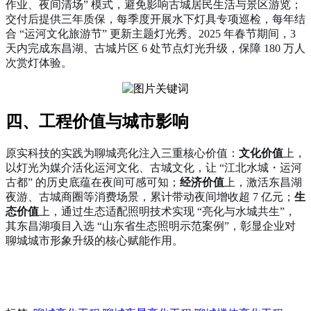
作业、夜间清场” 模式，避免影响古城居民生活与景区游览；
交付后提供三年质保，每季度开展水下灯具专项巡检，每年结
合 “运河文化旅游节” 更新主题灯光秀。2025 年春节期间，3
天内完成东昌湖、古城片区 6 处节点灯光升级，保障 180 万人
次赏灯体验。
四、工程价值与城市影响
原实科技的实践为聊城亮化注入三重核心价值：
文化价值
上，
以灯光为媒介活化运河文化、古城文化，让 “江北水城・运河
古都” 的历史底蕴在夜间可感可知；
经济价值
上，激活东昌湖
夜游、古城商圈等消费场景，累计带动夜间增收超 7 亿元；
生
态价值
上，通过生态适配照明技术实现 “亮化与水城共生”，
其东昌湖项目入选 “山东省生态照明示范案例”，彰显企业对
聊城城市形象升级的核心赋能作用。