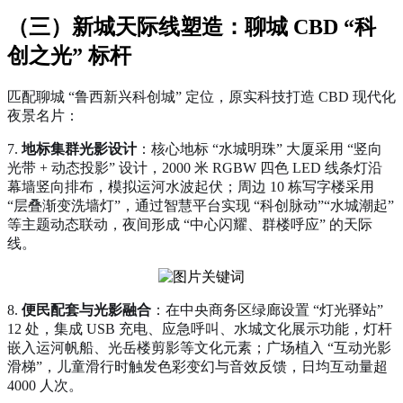
（三）新城天际线塑造：聊城 CBD “科
创之光” 标杆
匹配聊城 “鲁西新兴科创城” 定位，原实科技打造 CBD 现代化
夜景名片：
7.
地标集群光影设计
：核心地标 “水城明珠” 大厦采用 “竖向
光带 + 动态投影” 设计，2000 米 RGBW 四色 LED 线条灯沿
幕墙竖向排布，模拟运河水波起伏；周边 10 栋写字楼采用
“层叠渐变洗墙灯”，通过智慧平台实现 “科创脉动”“水城潮起”
等主题动态联动，夜间形成 “中心闪耀、群楼呼应” 的天际
线。
8.
便民配套与光影融合
：在中央商务区绿廊设置 “灯光驿站”
12 处，集成 USB 充电、应急呼叫、水城文化展示功能，灯杆
嵌入运河帆船、光岳楼剪影等文化元素；广场植入 “互动光影
滑梯”，儿童滑行时触发色彩变幻与音效反馈，日均互动量超
4000 人次。