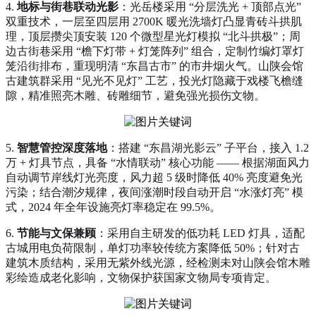
4.
地标与街巷联动光影
：光岳楼采用 “分层洗光 + 顶部点光”
双重技术，一层至四层用 2700K 暖光洗墙灯凸显青砖斗拱肌
理，顶层攒尖顶安装 120 个微型星光灯模拟 “北斗拱极”；周
边古街巷采用 “檐下灯带 + 灯笼阵列” 组合，定制竹编灯罩灯
笼沿街排布，重现明清 “东昌古市” 的市井烟火气。山陕会馆
古建筑群采用 “见光不见灯” 工艺，投光灯隐藏于戏楼飞檐缝
隙，精准照亮木雕、砖雕细节，避免强光损伤文物。
5.
智慧管控深度落地
：搭建 “东昌湖光影云” 子平台，接入 1.2
万 + 灯具节点，具备 “水情联动” 核心功能 —— 根据湖面风力
自动调节岸线灯光亮度，风力超 5 级时降低 40% 亮度避免光
污染；结合潮汐规律，夜间涨潮时段自动开启 “水涨灯亮” 模
式，2024 年全年设施亮灯率稳定在 99.5%。
6.
节能与文保兼顾
：采用自主研发的低功耗 LED 灯具，适配
古城用电负荷限制，单灯功率较传统方案降低 50%；针对古
建筑木质结构，采用无紫外线光源，经检测未对山陕会馆木雕
彩绘造成老化影响，文物保护获国家文物局专项肯定。