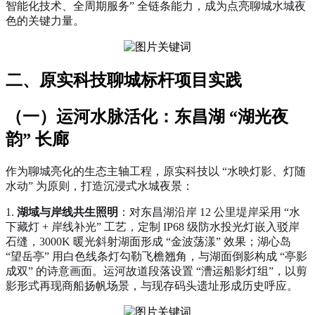
智能化技术、全周期服务” 全链条能力，成为点亮聊城水城夜
色的关键力量。
二、原实科技聊城标杆项目实践
（一）运河水脉活化：东昌湖 “湖光夜
韵” 长廊
作为聊城亮化的生态主轴工程，原实科技以 “水映灯影、灯随
水动” 为原则，打造沉浸式水城夜景：
1.
湖域与岸线共生照明
：对东昌湖沿岸 12 公里堤岸采用 “水
下藏灯 + 岸线补光” 工艺，定制 IP68 级防水投光灯嵌入驳岸
石缝，3000K 暖光斜射湖面形成 “金波荡漾” 效果；湖心岛
“望岳亭” 用白色线条灯勾勒飞檐翘角，与湖面倒影构成 “亭影
成双” 的诗意画面。运河故道段落设置 “漕运船影灯组”，以剪
影形式再现商船扬帆场景，与现存码头遗址形成历史呼应。