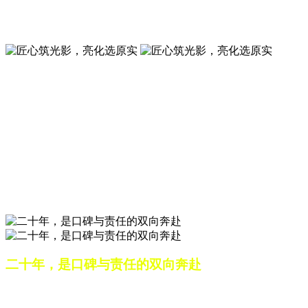
夜景亮化工程就选山东原实科技 —— 以精准设计勾勒建筑轮
廓，用优质光源渲染空间氛围，真正点亮城市璀璨夜色。
匠心筑光影，亮化选原实
山东原实科技，以专业水准点亮城市夜景，打造品质亮化工
程。
匠心筑光影，亮化选原实
山东原实科技，以专业水准点亮城市夜景，打造品质亮化工
程。
二十年，是口碑与责任的双向奔赴
从最初的 “做好一盏灯”，到如今的 “点亮一座城”，山东原实
科技的 20 年，是亮化行业发展的缩影，更是专业精神的践行