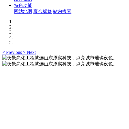
特色功能
网站地图
聚合标签
站内搜索
<
Previous
>
Next
夜景亮化工程就选山东原实科技，点亮城市璀璨夜
色。
夜景亮化工程就选山东原实科技 —— 以精准设计勾勒建筑轮
廓，用优质光源渲染空间氛围，真正点亮城市璀璨夜色。
夜景亮化工程就选山东原实科技，点亮城市璀璨夜
色。