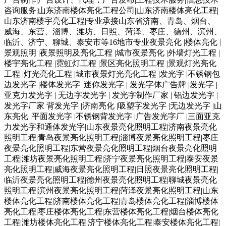
咨询服务|山东济南楼体亮化工程公司|山东济南楼体亮化工程|
山东济南楼宇亮化工程|专业承接山东省济南、青岛、烟台、
威海、东营、淄博、潍坊、日照、菏泽、枣庄、德州、滨州、
临沂、济宁、聊城、泰安市等16地市专业夜景亮化 |楼体亮化 |
景观照明 |夜景照明及亮化工程 |城市夜景亮化 |外墙灯光工程 |
楼宇亮化工程 |霓虹灯工程 |景区亮化照明工程 |景观灯光亮化
工程 |灯光亮化工程 |城市夜景灯光亮化工程 |发光字 |不锈钢包
边发光字 |楼体发光字 |迷你发光字 | 发光字体广告牌 |发光字 |
亚克力发光字 | 无边字发光字 | 发光字制作厂家 | 铝边发光字 |
发光字厂家 背发光字 |济南亮化 |吸塑字发光字 |无边发光字 |山
东亮化 |平面发光字 |不锈钢背发光字 |广告发光字厂 |三面亚克
力发光字和通体发光字|山东夜景亮化照明工程|济南夜景亮化
照明工程|青岛夜景亮化照明工程|淄博夜景亮化照明工程|枣庄
夜景亮化照明工程|东营夜景亮化照明工程|烟台夜景亮化照明
工程|潍坊夜景亮化照明工程|济宁夜景亮化照明工程|泰安夜景
亮化照明工程|威海夜景亮化照明工程|日照夜景亮化照明工程|
临沂夜景亮化照明工程|德州夜景亮化照明工程|聊城夜景亮化
照明工程|滨州夜景亮化照明工程|菏泽夜景亮化照明工程|山东
楼体亮化工程|济南楼体亮化工程|青岛楼体亮化工程|淄博楼体
亮化工程|枣庄楼体亮化工程|东营楼体亮化工程|烟台楼体亮化
工程|潍坊楼体亮化工程|济宁楼体亮化工程|泰安楼体亮化工程|