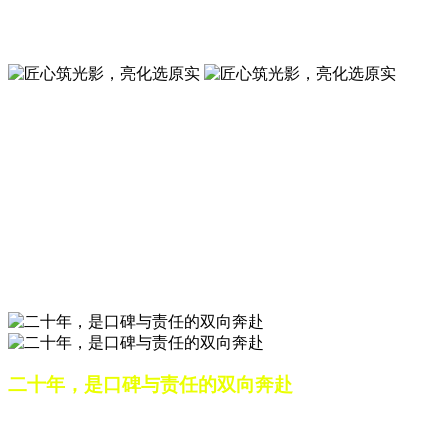
夜景亮化工程就选山东原实科技 —— 以精准设计勾勒建筑轮
廓，用优质光源渲染空间氛围，真正点亮城市璀璨夜色。
匠心筑光影，亮化选原实
山东原实科技，以专业水准点亮城市夜景，打造品质亮化工
程。
匠心筑光影，亮化选原实
山东原实科技，以专业水准点亮城市夜景，打造品质亮化工
程。
二十年，是口碑与责任的双向奔赴
从最初的 “做好一盏灯”，到如今的 “点亮一座城”，山东原实
科技的 20 年，是亮化行业发展的缩影，更是专业精神的践行