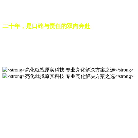
之路。未来，这份跨越二十载的匠心，仍将在每一个光影作品
中延续，为更多城市与场景注入温暖而璀璨的生命力。
二十年，是口碑与责任的双向奔赴
从最初的 “做好一盏灯”，到如今的 “点亮一座城”，山东原实
科技的 20 年，是亮化行业发展的缩影，更是专业精神的践行
之路。未来，这份跨越二十载的匠心，仍将在每一个光影作品
中延续，为更多城市与场景注入温暖而璀璨的生命力。
亮化就找原实科技 专业亮化
解决方案之选
20 年专业积淀，原实科技铸就亮化工程标杆！