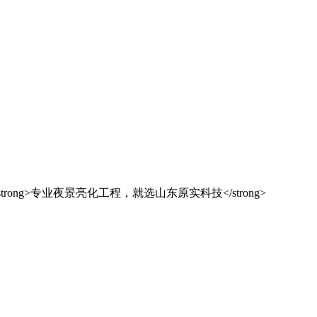
解决方案之选
东原实科技
的专业经验，在夜景亮化工程领域筑起了行业标杆，从技术研发到创