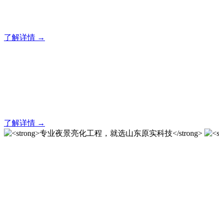
20 年专业积淀，原实科技铸就亮化工程标杆！
了解详情 →
亮化就找原实科技 专业亮化
20 年专业积淀，原实科技铸就亮化工程标杆！
了解详情 →
专业夜景亮化工程，就选山
20 载深耕不辍，20 年匠心坚守。山东原实科技以近二十载
字的极致追求，成为客户心中 “值得托付的长期亮化伙伴”。