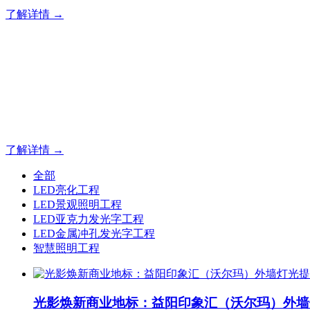
了解详情 →
专业夜景亮化工程，就选山
20 载深耕不辍，20 年匠心坚守。山东原实科技以近二十载
字的极致追求，成为客户心中 “值得托付的长期亮化伙伴”。
了解详情 →
全部
LED亮化工程
LED景观照明工程
LED亚克力发光字工程
LED金属冲孔发光字工程
智慧照明工程
光影焕新商业地标：益阳印象汇（沃尔玛）外墙