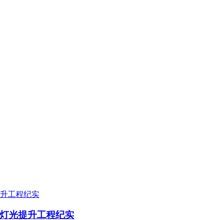
东原实科技
的专业经验，在夜景亮化工程领域筑起了行业标杆，从技术研发到创
灯光提升工程纪实