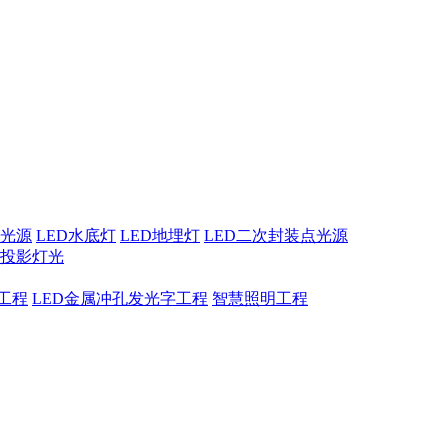
点光源
LED水底灯
LED地埋灯
LED二次封装点光源
息投影灯光
工程
LED金属冲孔发光字工程
智慧照明工程