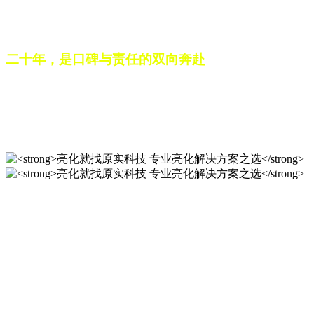
之路。未来，这份跨越二十载的匠心，仍将在每一个光影作品
中延续，为更多城市与场景注入温暖而璀璨的生命力。
二十年，是口碑与责任的双向奔赴
从最初的 “做好一盏灯”，到如今的 “点亮一座城”，山东原实
科技的 20 年，是亮化行业发展的缩影，更是专业精神的践行
之路。未来，这份跨越二十载的匠心，仍将在每一个光影作品
中延续，为更多城市与场景注入温暖而璀璨的生命力。
亮化就找原实科技 专业亮化
解决方案之选
20 年专业积淀，原实科技铸就亮化工程标杆！