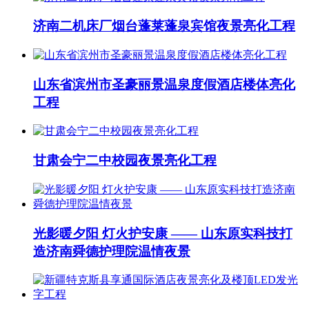
济南二机床厂烟台蓬莱蓬泉宾馆夜景亮化工程
山东省滨州市圣豪丽景温泉度假酒店楼体亮化
工程
甘肃会宁二中校园夜景亮化工程
光影暖夕阳 灯火护安康 —— 山东原实科技打
造济南舜德护理院温情夜景