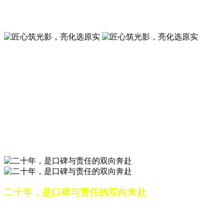
夜景亮化工程就选山东原实科技 —— 以精准设计勾勒建筑轮
廓，用优质光源渲染空间氛围，真正点亮城市璀璨夜色。
匠心筑光影，亮化选原实
山东原实科技，以专业水准点亮城市夜景，打造品质亮化工
程。
匠心筑光影，亮化选原实
山东原实科技，以专业水准点亮城市夜景，打造品质亮化工
程。
二十年，是口碑与责任的双向奔赴
从最初的 “做好一盏灯”，到如今的 “点亮一座城”，山东原实
科技的 20 年，是亮化行业发展的缩影，更是专业精神的践行