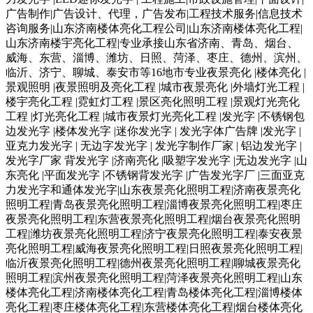
广告制作|广告设计、代理，广告发布|工程技术服务|信息技术
咨询服务|山东济南楼体亮化工程公司|山东济南楼体亮化工程|
山东济南楼宇亮化工程|专业承接山东省济南、青岛、烟台、
威海、东营、淄博、潍坊、日照、菏泽、枣庄、德州、滨州、
临沂、济宁、聊城、泰安市等16地市专业夜景亮化 |楼体亮化 |
景观照明 |夜景照明及亮化工程 |城市夜景亮化 |外墙灯光工程 |
楼宇亮化工程 |霓虹灯工程 |景区亮化照明工程 |景观灯光亮化
工程 |灯光亮化工程 |城市夜景灯光亮化工程 |发光字 |不锈钢包
边发光字 |楼体发光字 |迷你发光字 | 发光字体广告牌 |发光字 |
亚克力发光字 | 无边字发光字 | 发光字制作厂家 | 铝边发光字 |
发光字厂家 背发光字 |济南亮化 |吸塑字发光字 |无边发光字 |山
东亮化 |平面发光字 |不锈钢背发光字 |广告发光字厂 |三面亚克
力发光字和通体发光字|山东夜景亮化照明工程|济南夜景亮化
照明工程|青岛夜景亮化照明工程|淄博夜景亮化照明工程|枣庄
夜景亮化照明工程|东营夜景亮化照明工程|烟台夜景亮化照明
工程|潍坊夜景亮化照明工程|济宁夜景亮化照明工程|泰安夜景
亮化照明工程|威海夜景亮化照明工程|日照夜景亮化照明工程|
临沂夜景亮化照明工程|德州夜景亮化照明工程|聊城夜景亮化
照明工程|滨州夜景亮化照明工程|菏泽夜景亮化照明工程|山东
楼体亮化工程|济南楼体亮化工程|青岛楼体亮化工程|淄博楼体
亮化工程|枣庄楼体亮化工程|东营楼体亮化工程|烟台楼体亮化