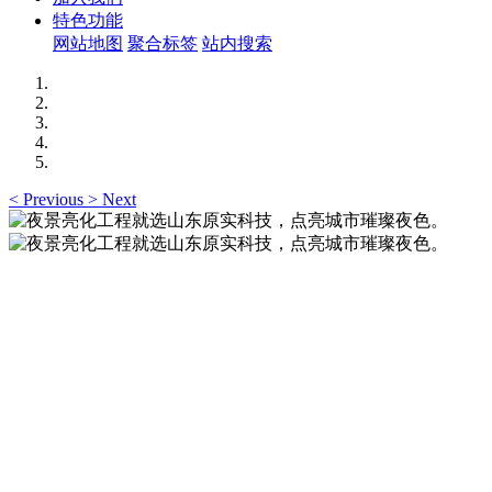
特色功能
网站地图
聚合标签
站内搜索
<
Previous
>
Next
夜景亮化工程就选山东原实科技，点亮城市璀璨夜
色。
夜景亮化工程就选山东原实科技 —— 以精准设计勾勒建筑轮
廓，用优质光源渲染空间氛围，真正点亮城市璀璨夜色。
夜景亮化工程就选山东原实科技，点亮城市璀璨夜
色。