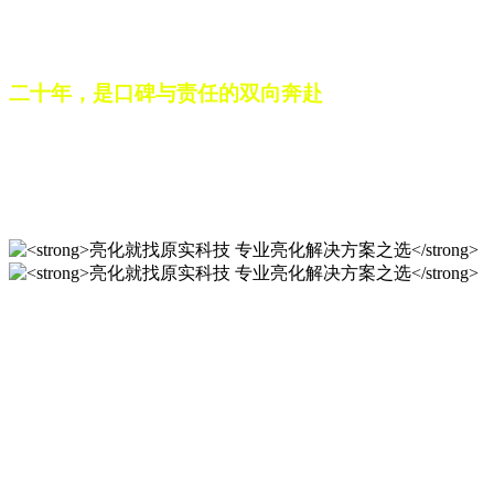
之路。未来，这份跨越二十载的匠心，仍将在每一个光影作品
中延续，为更多城市与场景注入温暖而璀璨的生命力。
二十年，是口碑与责任的双向奔赴
从最初的 “做好一盏灯”，到如今的 “点亮一座城”，山东原实
科技的 20 年，是亮化行业发展的缩影，更是专业精神的践行
之路。未来，这份跨越二十载的匠心，仍将在每一个光影作品
中延续，为更多城市与场景注入温暖而璀璨的生命力。
亮化就找原实科技 专业亮化
解决方案之选
20 年专业积淀，原实科技铸就亮化工程标杆！