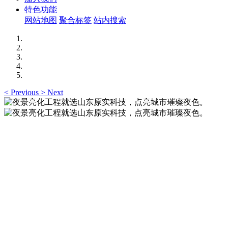
特色功能
网站地图
聚合标签
站内搜索
<
Previous
>
Next
夜景亮化工程就选山东原实科技，点亮城市璀璨夜
色。
夜景亮化工程就选山东原实科技 —— 以精准设计勾勒建筑轮
廓，用优质光源渲染空间氛围，真正点亮城市璀璨夜色。
夜景亮化工程就选山东原实科技，点亮城市璀璨夜
色。