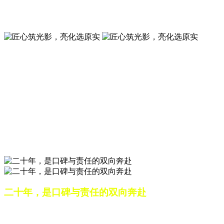
夜景亮化工程就选山东原实科技 —— 以精准设计勾勒建筑轮
廓，用优质光源渲染空间氛围，真正点亮城市璀璨夜色。
匠心筑光影，亮化选原实
山东原实科技，以专业水准点亮城市夜景，打造品质亮化工
程。
匠心筑光影，亮化选原实
山东原实科技，以专业水准点亮城市夜景，打造品质亮化工
程。
二十年，是口碑与责任的双向奔赴
从最初的 “做好一盏灯”，到如今的 “点亮一座城”，山东原实
科技的 20 年，是亮化行业发展的缩影，更是专业精神的践行