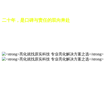
之路。未来，这份跨越二十载的匠心，仍将在每一个光影作品
中延续，为更多城市与场景注入温暖而璀璨的生命力。
二十年，是口碑与责任的双向奔赴
从最初的 “做好一盏灯”，到如今的 “点亮一座城”，山东原实
科技的 20 年，是亮化行业发展的缩影，更是专业精神的践行
之路。未来，这份跨越二十载的匠心，仍将在每一个光影作品
中延续，为更多城市与场景注入温暖而璀璨的生命力。
亮化就找原实科技 专业亮化
解决方案之选
20 年专业积淀，原实科技铸就亮化工程标杆！