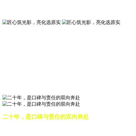
夜景亮化工程就选山东原实科技 —— 以精准设计勾勒建筑轮
廓，用优质光源渲染空间氛围，真正点亮城市璀璨夜色。
匠心筑光影，亮化选原实
山东原实科技，以专业水准点亮城市夜景，打造品质亮化工
程。
匠心筑光影，亮化选原实
山东原实科技，以专业水准点亮城市夜景，打造品质亮化工
程。
二十年，是口碑与责任的双向奔赴
从最初的 “做好一盏灯”，到如今的 “点亮一座城”，山东原实
科技的 20 年，是亮化行业发展的缩影，更是专业精神的践行