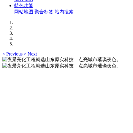
特色功能
网站地图
聚合标签
站内搜索
<
Previous
>
Next
夜景亮化工程就选山东原实科技，点亮城市璀璨夜
色。
夜景亮化工程就选山东原实科技 —— 以精准设计勾勒建筑轮
廓，用优质光源渲染空间氛围，真正点亮城市璀璨夜色。
夜景亮化工程就选山东原实科技，点亮城市璀璨夜
色。