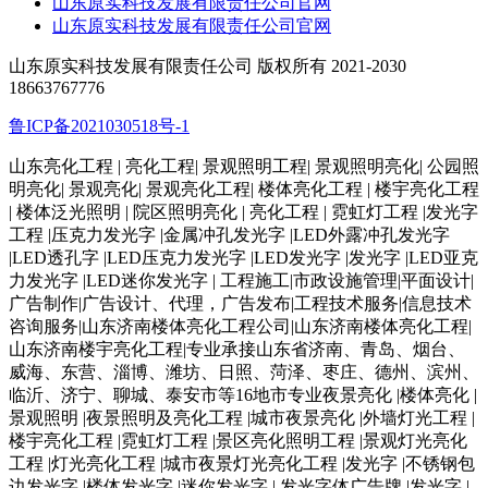
山东原实科技发展有限责任公司官网
山东原实科技发展有限责任公司官网
山东原实科技发展有限责任公司 版权所有 2021-2030
18663767776
鲁ICP备2021030518号-1
山东亮化工程 | 亮化工程| 景观照明工程| 景观照明亮化| 公园照
明亮化| 景观亮化| 景观亮化工程| 楼体亮化工程 | 楼宇亮化工程
| 楼体泛光照明 | 院区照明亮化 | 亮化工程 | 霓虹灯工程 |发光字
工程 |压克力发光字 |金属冲孔发光字 |LED外露冲孔发光字
|LED透孔字 |LED压克力发光字 |LED发光字 |发光字 |LED亚克
力发光字 |LED迷你发光字 | 工程施工|市政设施管理|平面设计|
广告制作|广告设计、代理，广告发布|工程技术服务|信息技术
咨询服务|山东济南楼体亮化工程公司|山东济南楼体亮化工程|
山东济南楼宇亮化工程|专业承接山东省济南、青岛、烟台、
威海、东营、淄博、潍坊、日照、菏泽、枣庄、德州、滨州、
临沂、济宁、聊城、泰安市等16地市专业夜景亮化 |楼体亮化 |
景观照明 |夜景照明及亮化工程 |城市夜景亮化 |外墙灯光工程 |
楼宇亮化工程 |霓虹灯工程 |景区亮化照明工程 |景观灯光亮化
工程 |灯光亮化工程 |城市夜景灯光亮化工程 |发光字 |不锈钢包
边发光字 |楼体发光字 |迷你发光字 | 发光字体广告牌 |发光字 |