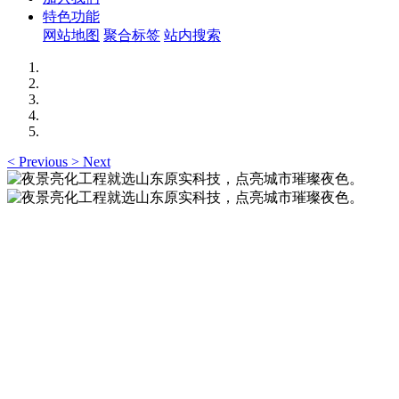
特色功能
网站地图
聚合标签
站内搜索
<
Previous
>
Next
夜景亮化工程就选山东原实科技，点亮城市璀璨夜
色。
夜景亮化工程就选山东原实科技 —— 以精准设计勾勒建筑轮
廓，用优质光源渲染空间氛围，真正点亮城市璀璨夜色。
夜景亮化工程就选山东原实科技，点亮城市璀璨夜
色。