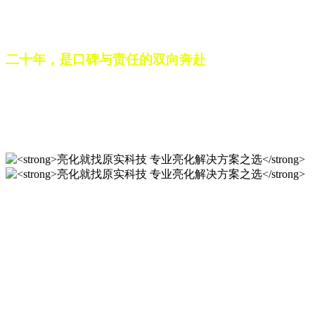
之路。未来，这份跨越二十载的匠心，仍将在每一个光影作品
中延续，为更多城市与场景注入温暖而璀璨的生命力。
二十年，是口碑与责任的双向奔赴
从最初的 “做好一盏灯”，到如今的 “点亮一座城”，山东原实
科技的 20 年，是亮化行业发展的缩影，更是专业精神的践行
之路。未来，这份跨越二十载的匠心，仍将在每一个光影作品
中延续，为更多城市与场景注入温暖而璀璨的生命力。
亮化就找原实科技 专业亮化
解决方案之选
20 年专业积淀，原实科技铸就亮化工程标杆！