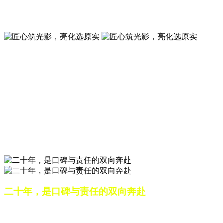
夜景亮化工程就选山东原实科技 —— 以精准设计勾勒建筑轮
廓，用优质光源渲染空间氛围，真正点亮城市璀璨夜色。
匠心筑光影，亮化选原实
山东原实科技，以专业水准点亮城市夜景，打造品质亮化工
程。
匠心筑光影，亮化选原实
山东原实科技，以专业水准点亮城市夜景，打造品质亮化工
程。
二十年，是口碑与责任的双向奔赴
从最初的 “做好一盏灯”，到如今的 “点亮一座城”，山东原实
科技的 20 年，是亮化行业发展的缩影，更是专业精神的践行