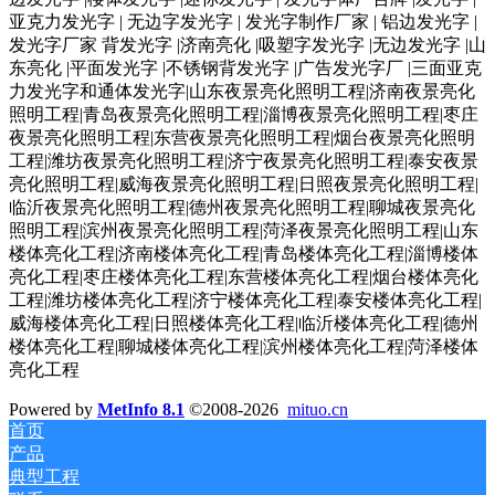
亚克力发光字 | 无边字发光字 | 发光字制作厂家 | 铝边发光字 |
发光字厂家 背发光字 |济南亮化 |吸塑字发光字 |无边发光字 |山
东亮化 |平面发光字 |不锈钢背发光字 |广告发光字厂 |三面亚克
力发光字和通体发光字|山东夜景亮化照明工程|济南夜景亮化
照明工程|青岛夜景亮化照明工程|淄博夜景亮化照明工程|枣庄
夜景亮化照明工程|东营夜景亮化照明工程|烟台夜景亮化照明
工程|潍坊夜景亮化照明工程|济宁夜景亮化照明工程|泰安夜景
亮化照明工程|威海夜景亮化照明工程|日照夜景亮化照明工程|
临沂夜景亮化照明工程|德州夜景亮化照明工程|聊城夜景亮化
照明工程|滨州夜景亮化照明工程|菏泽夜景亮化照明工程|山东
楼体亮化工程|济南楼体亮化工程|青岛楼体亮化工程|淄博楼体
亮化工程|枣庄楼体亮化工程|东营楼体亮化工程|烟台楼体亮化
工程|潍坊楼体亮化工程|济宁楼体亮化工程|泰安楼体亮化工程|
威海楼体亮化工程|日照楼体亮化工程|临沂楼体亮化工程|德州
楼体亮化工程|聊城楼体亮化工程|滨州楼体亮化工程|菏泽楼体
亮化工程
Powered by
MetInfo 8.1
©2008-2026
mituo.cn
首页
产品
典型工程