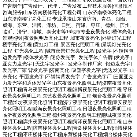
广告制作|广告设计、代理，广告发布|工程技术服务|信息技术
咨询服务|山东济南楼体亮化工程公司|山东济南楼体亮化工程|
山东济南楼宇亮化工程|专业承接山东省济南、青岛、烟台、
威海、东营、淄博、潍坊、日照、菏泽、枣庄、德州、滨州、
临沂、济宁、聊城、泰安市等16地市专业夜景亮化 |楼体亮化 |
景观照明 |夜景照明及亮化工程 |城市夜景亮化 |外墙灯光工程 |
楼宇亮化工程 |霓虹灯工程 |景区亮化照明工程 |景观灯光亮化
工程 |灯光亮化工程 |城市夜景灯光亮化工程 |发光字 |不锈钢包
边发光字 |楼体发光字 |迷你发光字 | 发光字体广告牌 |发光字 |
亚克力发光字 | 无边字发光字 | 发光字制作厂家 | 铝边发光字 |
发光字厂家 背发光字 |济南亮化 |吸塑字发光字 |无边发光字 |山
东亮化 |平面发光字 |不锈钢背发光字 |广告发光字厂 |三面亚克
力发光字和通体发光字|山东夜景亮化照明工程|济南夜景亮化
照明工程|青岛夜景亮化照明工程|淄博夜景亮化照明工程|枣庄
夜景亮化照明工程|东营夜景亮化照明工程|烟台夜景亮化照明
工程|潍坊夜景亮化照明工程|济宁夜景亮化照明工程|泰安夜景
亮化照明工程|威海夜景亮化照明工程|日照夜景亮化照明工程|
临沂夜景亮化照明工程|德州夜景亮化照明工程|聊城夜景亮化
照明工程|滨州夜景亮化照明工程|菏泽夜景亮化照明工程|山东
楼体亮化工程|济南楼体亮化工程|青岛楼体亮化工程|淄博楼体
亮化工程|枣庄楼体亮化工程|东营楼体亮化工程|烟台楼体亮化