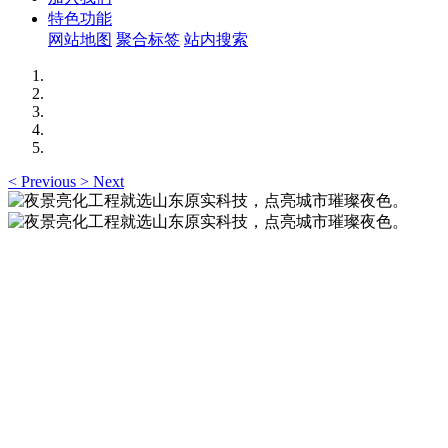
特色功能
网站地图
聚合标签
站内搜索
<
Previous
>
Next
夜景亮化工程就选山东原实科技，点亮城市璀璨夜
色。
夜景亮化工程就选山东原实科技 —— 以精准设计勾勒建筑轮
廓，用优质光源渲染空间氛围，真正点亮城市璀璨夜色。
夜景亮化工程就选山东原实科技，点亮城市璀璨夜
色。