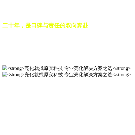
之路。未来，这份跨越二十载的匠心，仍将在每一个光影作品
中延续，为更多城市与场景注入温暖而璀璨的生命力。
二十年，是口碑与责任的双向奔赴
从最初的 “做好一盏灯”，到如今的 “点亮一座城”，山东原实
科技的 20 年，是亮化行业发展的缩影，更是专业精神的践行
之路。未来，这份跨越二十载的匠心，仍将在每一个光影作品
中延续，为更多城市与场景注入温暖而璀璨的生命力。
亮化就找原实科技 专业亮化
解决方案之选
20 年专业积淀，原实科技铸就亮化工程标杆！