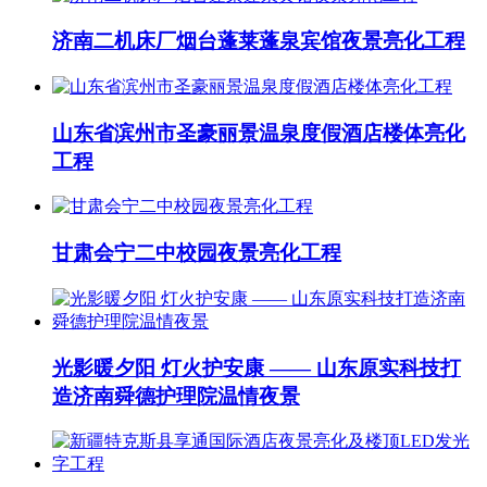
济南二机床厂烟台蓬莱蓬泉宾馆夜景亮化工程
山东省滨州市圣豪丽景温泉度假酒店楼体亮化
工程
甘肃会宁二中校园夜景亮化工程
光影暖夕阳 灯火护安康 —— 山东原实科技打
造济南舜德护理院温情夜景