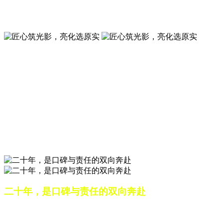
夜景亮化工程就选山东原实科技 —— 以精准设计勾勒建筑轮
廓，用优质光源渲染空间氛围，真正点亮城市璀璨夜色。
匠心筑光影，亮化选原实
山东原实科技，以专业水准点亮城市夜景，打造品质亮化工
程。
匠心筑光影，亮化选原实
山东原实科技，以专业水准点亮城市夜景，打造品质亮化工
程。
二十年，是口碑与责任的双向奔赴
从最初的 “做好一盏灯”，到如今的 “点亮一座城”，山东原实
科技的 20 年，是亮化行业发展的缩影，更是专业精神的践行