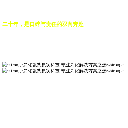
之路。未来，这份跨越二十载的匠心，仍将在每一个光影作品
中延续，为更多城市与场景注入温暖而璀璨的生命力。
二十年，是口碑与责任的双向奔赴
从最初的 “做好一盏灯”，到如今的 “点亮一座城”，山东原实
科技的 20 年，是亮化行业发展的缩影，更是专业精神的践行
之路。未来，这份跨越二十载的匠心，仍将在每一个光影作品
中延续，为更多城市与场景注入温暖而璀璨的生命力。
亮化就找原实科技 专业亮化
解决方案之选
20 年专业积淀，原实科技铸就亮化工程标杆！