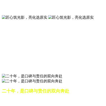
夜景亮化工程就选山东原实科技 —— 以精准设计勾勒建筑轮
廓，用优质光源渲染空间氛围，真正点亮城市璀璨夜色。
匠心筑光影，亮化选原实
山东原实科技，以专业水准点亮城市夜景，打造品质亮化工
程。
匠心筑光影，亮化选原实
山东原实科技，以专业水准点亮城市夜景，打造品质亮化工
程。
二十年，是口碑与责任的双向奔赴
从最初的 “做好一盏灯”，到如今的 “点亮一座城”，山东原实
科技的 20 年，是亮化行业发展的缩影，更是专业精神的践行